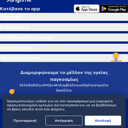
Κατέβασε το app
Περιοχές
Ειδικότητες
Παθήσεις/Υπηρεσίες
Αναζητήσεις
doctoranytime
Διαμορφώνουμε το μέλλον της υγείας
παγκοσμίως
Ελλάδα
Βέλγιο
Μεξικό
Κολομβία
Εκουαδόρ
Γουατεμάλα
Βραζιλία
Χρησιμοποιούμε cookies για να σου προσφέρουμε μια κορυφαία
προσωποποιημένη εμπειρία doctoranytime και να σε βοηθήσουμε
να βρεις εύκολα αυτό που ψάχνεις.
Οροι χρήσης
Cookies
Πολιτική προστασίας προσωπικού απορρήτου
Προσαρμογή
Απόρριψη
Aποδοχή
© 2026 doctoranytime