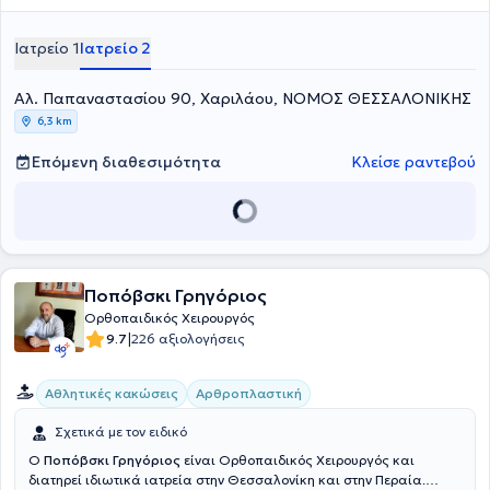
Ορθοπαιδική κλινική του Νοσοκομείου Παπαγεωργιου και τη
συνέχεια μετέβη στο Ηνωμένο Βασίλειο για να εργαστεί ως Senior
Ιατρείο 1
Ιατρείο 2
Clinical Fellow in Paediatric Trauma & Orthopaedics στο
Birmingham Children’s Hospital, BWC NHS Trust, και στην συνέχεια
Αλ. Παπαναστασίου 90, Χαριλάου, ΝΟΜΟΣ ΘΕΣΣΑΛΟΝΙΚΗΣ
να εργαστεί στο Leeds General Infirmary. Σήμερα στο ιδιωτικό του
ιατρείο αναλαμβάνει περιστατικά Τραυματιολογίας Παιδιών,
6,3 km
Παιδοορθοπαιδικής,Ορθοπαιδικής Ενηλίκων καθώς και
Τραυματιολογίας ενηλίκων.
Επόμενη διαθεσιμότητα
Κλείσε ραντεβού
Ποπόβσκι Γρηγόριος
Ορθοπαιδικός Χειρουργός
|
9.7
226 αξιολογήσεις
Αθλητικές κακώσεις
Αρθροπλαστική
Σχετικά με τον ειδικό
Ο
Ποπόβσκι Γρηγόριος
είναι Ορθοπαιδικός Χειρουργός και
διατηρεί ιδιωτικά ιατρεία στην Θεσσαλονίκη και στην Περαία.