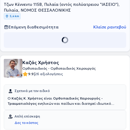
Τζων Κέννεντυ 115Β, Πυλαία (εντός πολύατρειου "ΙΑΣΕΙΟ"),
Πυλαία, ΝΟΜΟΣ ΘΕΣΣΑΛΟΝΙΚΗΣ
5,4 km
Επόμενη διαθεσιμότητα
Κλείσε ραντεβού
Καζάς Χρήστος
Ορθοπαιδικός - Ορθοπαιδικός Χειρουργός
|
9.9
26 αξιολογήσεις
Σχετικά με τον ειδικό
Ο
Καζάς Κ. Χρήστος
είναι
Ορθοπαιδικός Χειρουργός -
Τραυματιολόγος
ενηλικών και παίδων και διατηρεί ιδιωτικό
ιατρείο στη Θεσσαλονίκη. Είναι απόφοιτος της Ιατρικής Σχολής του
Δημοκρίτειου Πανεπιστημίου Θράκης με έδρα την Αλεξανδρούπολη​
Απλή επίσκεψη
και κάτοχος Μεταπτυχιακού τίτλου σπουδών " Κλινική Χειρουργική
Δες το κόστος
Ανατομία" στην Ιατρική Σχολή του ίδιου οργανισμού. Ολοκλήρωσε
την ειδικότητα Ορθοπαιδικής & Τραυματολογίας στην Β’