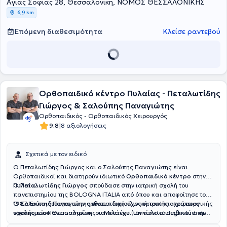
Ορθοπεδικός. Στα ιδιωτικά του ιατρεία προσφέρει πλήθος
Αγίας Σοφίας 28, Θεσσαλονίκη, ΝΟΜΟΣ ΘΕΣΣΑΛΟΝΙΚΗΣ
υπηρεσιών, εξατομικευμένες για τις ανάγκες εκάστοτε ασθενούς με
6,9 km
σεβασμό πάντα στο ίδιο τον ασθενή.
Επόμενη διαθεσιμότητα
Κλείσε ραντεβού
Ορθοπαιδικό κέντρο Πυλαίας - Πεταλωτίδης
Γιώργος & Σαλούπης Παναγιώτης
Ορθοπαιδικός - Ορθοπαιδικός Χειρουργός
|
9.8
8 αξιολογήσεις
Σχετικά με τον ειδικό
Ο Πεταλωτίδης Γιώργος και ο Σαλούπης Παναγιώτης είναι
Ορθοπαιδικοί και διατηρούν ιδιωτικό
Ορθοπαιδικό κέντρο
στην
Πυλαία.
Ο
Πεταλωτίδης Γιώργος
σπούδασε στην ιατρική σχολή του
πανεπιστημίου της BOLOGNA ITALIA από όπου και αποφοίτησε το
1987. Εκπαιδεύτηκε στην ορθοπαιδική κλινική του Ιπποκράτειου
Ο
Σαλούπης Παναγιώτης
είναι πτυχιούχος ιατρικής - χειρουργικής
νοσοκομείου Θεσσαλονίκης και κατέχει τον τίτλο του ειδικού στην
σχολής του Πανεπιστημίου του Μιλάνου (Universita' degli studi di
ορθοπαιδική χειρουργική από το 1996. Μετά την ειδικότητα
Milano). To 1988 απέκτησε την άδεια ασκήσεως επαγγέλματος και