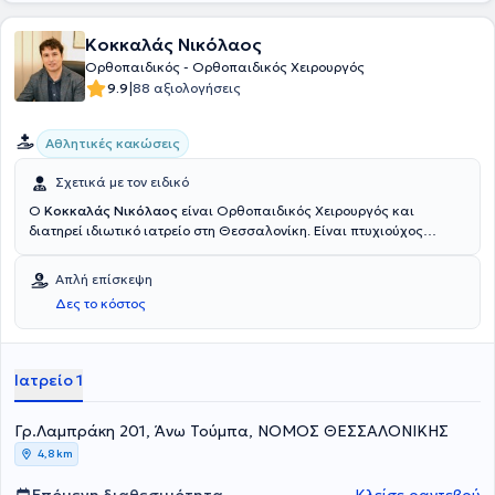
Κοκκαλάς Νικόλαος
Ορθοπαιδικός - Ορθοπαιδικός Χειρουργός
|
9.9
88 αξιολογήσεις
Αθλητικές κακώσεις
Σχετικά με τον ειδικό
Ο
Κοκκαλάς Νικόλαος
είναι Ορθοπαιδικός Χειρουργός και
διατηρεί ιδιωτικό ιατρείο στη Θεσσαλονίκη. Είναι πτυχιούχος
Ιατρικής της Σχολής Επιστημών Υγείας του Αριστοτέλειου
Πανεπιστημίου Θεσσαλονίκης. Είναι κάτοχος Μεταπτυχιακού
Απλή επίσκεψη
Τίτλου Σπουδών της Σχολής Επιστημών Υγείας του Δημοκρίτειου
Δες το κόστος
Πανεπιστήμιου Θράκης, καθώς και Διδακτορικού Τίτλου από τη
Σχολή Επιστημών Υγείας του Εθνικού και Καποδιστριακού
Πανεπιστημίου Αθηνών. Άξια αναφοράς είναι η εξειδίκευση του
ιατρού στην Αρθροσκοπική χειρουργική γόνατος και ώμου στην
Ιατρείο 1
Ελάχιστα Επεμβατική Αρθροπλαστική Ισχίου, καθώς και στην
Ελάχιστα Επεμβατική Αρθροπλαστική Γόνατος.
Γρ.Λαμπράκη 201, Άνω Τούμπα, ΝΟΜΟΣ ΘΕΣΣΑΛΟΝΙΚΗΣ
4,8 km