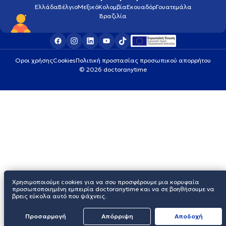
Ελλάδα
Βέλγιο
Μεξικό
Κολομβία
Εκουαδόρ
Γουατεμάλα
Βραζιλία
Οροι χρήσης
Cookies
Πολιτική προστασίας προσωπικού απορρήτου
© 2026 doctoranytime
Χρησιμοποιούμε cookies για να σου προσφέρουμε μια κορυφαία
προσωποποιημένη εμπειρία doctoranytime και να σε βοηθήσουμε να
βρεις εύκολα αυτό που ψάχνεις.
Προσαρμογή
Απόρριψη
Aποδοχή