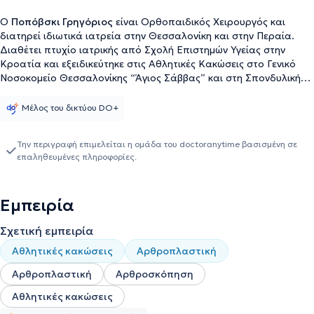
Ο
Ποπόβσκι Γρηγόριος
είναι Ορθοπαιδικός Χειρουργός και
διατηρεί ιδιωτικά ιατρεία στην Θεσσαλονίκη και στην Περαία.
Διαθέτει πτυχίο ιατρικής από Σχολή Επιστημών Υγείας στην
Κροατία και εξειδικεύτηκε στις Αθλητικές Κακώσεις στο Γενικό
Νοσοκομείο Θεσσαλονίκης “Άγιος Σάββας” και στη Σπονδυλική
Στήλη, στο Πανεπιστημιακό Γενικό Νοσοκομείο Θεσσαλονίκης
ΑΧΕΠΑ. Έχει εργαστεί ως Ορθοπαιδικός στο Τμήμα
Μέλος του δικτύου DO+
Ορθοπαιδικής του Γενικού Νοσοκομείου Θεσσαλονίκης “Άγιος
Παύλος” και συνεργάζεται με την Κλινική “Άγιος Λουκάς”, το
Την περιγραφή επιμελείται η ομάδα του doctoranytime βασισμένη σε
Διαβαλκανικό Κέντρο και τη Βιοκλινική Θεσσαλονίκης. Τέλος,
επαληθευμένες πληροφορίες.
είναι μέλος του Ιατρικού Συλλόγου Θεσσαλονίκης.
Εμπειρία
Σχετική εμπειρία
Αθλητικές κακώσεις
Αρθροπλαστική
Αρθροπλαστική
Αρθροσκόπηση
Αθλητικές κακώσεις