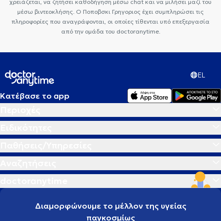
χρειάζεται, να ζητήσει καθοδήγηση μέσω chat και να μιλήσει μαζί του
μέσω βιντεοκλήσης. Ο Ποποβσκι Γρηγοριος έχει συμπληρώσει τις
πληροφορίες που αναγράφονται, οι οποίες τίθενται υπό επεξεργασία
από την ομάδα του doctoranytime.
EL
Κατέβασε το app
Περιοχές
Ειδικότητες
Παθήσεις/Υπηρεσίες
Αναζητήσεις
doctoranytime
Διαμορφώνουμε το μέλλον της υγείας
παγκοσμίως