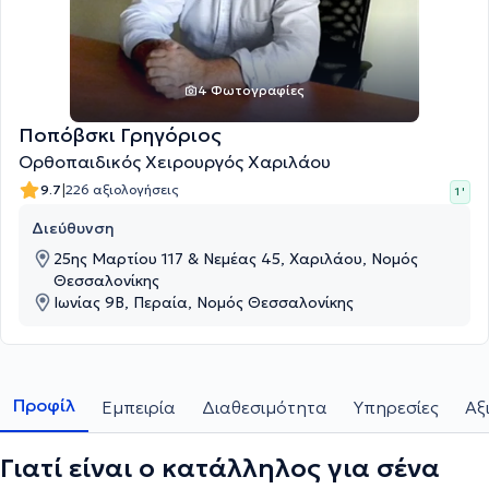
4 Φωτογραφίες
Ποπόβσκι Γρηγόριος
Ορθοπαιδικός Χειρουργός Χαριλάου
|
9.7
226 αξιολογήσεις
1 '
Διεύθυνση
25ης Μαρτίου 117 & Νεμέας 45, Χαριλάου, Νομός
Θεσσαλονίκης
Ιωνίας 9Β, Περαία, Νομός Θεσσαλονίκης
Προφίλ
Εμπειρία
Διαθεσιμότητα
Υπηρεσίες
Αξ
Γιατί είναι ο κατάλληλος για σένα