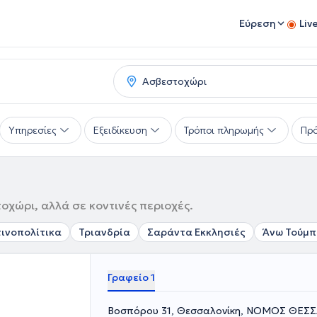
Εύρεση
Liv
Υπηρεσίες
Εξειδίκευση
Τρόποι πληρωμής
Πρό
οχώρι, αλλά σε κοντινές περιοχές.
ινοπολίτικα
Τριανδρία
Σαράντα Εκκλησιές
Άνω Τούμ
Γραφείο 1
Βοσπόρου 31, Θεσσαλονίκη, ΝΟΜΟΣ ΘΕΣ