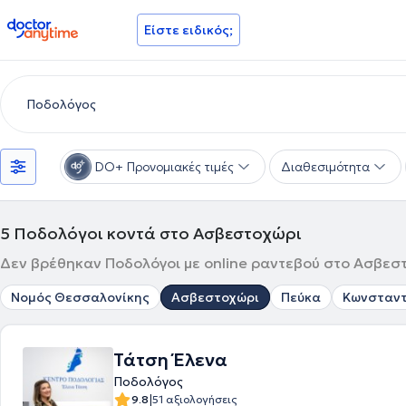
doctoranytime
Είστε ειδικός;
DO+ Προνομιακές τιμές
Διαθεσιμότητα
5
Ποδολόγοι κοντά στο Ασβεστοχώρι
Δεν βρέθηκαν Ποδολόγοι με online ραντεβού στο Ασβεστ
Νομός Θεσσαλονίκης
Ασβεστοχώρι
Πεύκα
Κωνσταντ
Τάτση Έλενα
Ποδολόγος
|
9.8
51 αξιολογήσεις