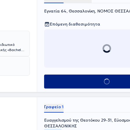
Εγνατία 64, Θεσσαλονίκη, ΝΟΜΟΣ ΘΕΣΣ
Επόμενη διαθεσιμότητα
 ιδιωτικό
ικής «Bachelor
και είναι
ρουργική
ιθμα συνέδρια
tional
Κλείσε ραντεβού
Γραφείο 1
Ευαγγελισμού της Θεοτόκου 29-31, Εύοσμ
ΘΕΣΣΑΛΟΝΙΚΗΣ