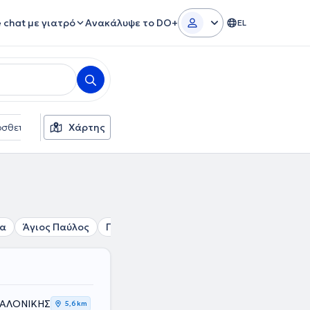
e chat με γιατρό
Ανακάλυψε το DO+
EL
σθετα φίλτρα
Χάρτης
Γλώσσες
Φύλο
πα
Άγιος Παύλος
Πυλαία
Συκιές
Πανόραμα
Φίλυρο
ΣΑΛΟΝΙΚΗΣ
5,6 km