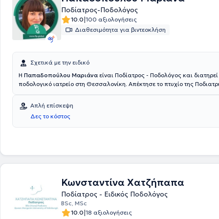
Ποδίατρος-Ποδολόγος
|
10.0
100 αξιολογήσεις
Διαθεσιμότητα για βιντεοκλήση
Σχετικά με την ειδικό
Η
Παπαδοπούλου Μαριάνα
είναι Ποδίατρος - Ποδολόγος και διατηρεί
ποδολογικό ιατρείο στη Θεσσαλονίκη. Απέκτησε το πτυχίο της Ποδιατρ
of Science Podiatric Medicine» από το QUEEN MARGARET UNIVERSITY 
μεταπτυχιακός φοιτητής στην εμβιομηχανική. Συνεργάστηκε με την χει
Απλή επίσκεψη
κλινική του Γενικού Νοσοκομείου Κιλκίς. Έχει συμμετάσχει σε πολυάρ
Δες το κόστος
και είναι μέλος του Ελληνικού Συλλόγου Ποδίατρων, του FIP της Interna
Federation of Podiatry και του Health and Care Professions Council.
Κωνσταντίνα Χατζήπαπα
Ποδίατρος - Ειδικός Ποδολόγος
BSc, MSc
|
10.0
18 αξιολογήσεις