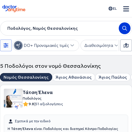
doctoranytime
EL
Ποδολόγος, Νομός Θεσσαλονίκης
DO+ Προνομιακές τιμές
Διαθεσιμότητα
Υ
5
Ποδολόγοι στον νομό Θεσσαλονίκης
Νομός Θεσσαλονίκης
Άγιος Αθανάσιος
Άγιος Παύλος
Τάτση Έλενα
Ποδολόγος
|
9.8
51 αξιολογήσεις
Σχετικά με την ειδικό
Η
Τάτση Έλενα
είναι Ποδολόγος και διατηρεί Κέντρο Ποδολογίας