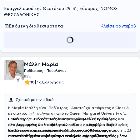
Ευαγγελισμού της Θεοτόκου 29-31, Εύοσμος, ΝΟΜΟΣ
ΘΕΣΣΑΛΟΝΙΚΗΣ
Επόμενη διαθεσιμότητα
Κλείσε ραντεβού
Μάλλη Μαρία
Ποδίατρος - Ποδολόγος
BSc
|
10
7 αξιολογήσεις
Σχετικά με την ειδικό
Η Μαρία Μάλλη είναι Ποδίατρος - Αριστούχα απόφοιτος A Class &
με διάκριση «First Award» από το Queen Margaret University of
Edinburgh (BSc Podiatrist), πιστοποιημένη Ειδική Ποδολόγος και
Η Ποδίατρος - Ειδικός Ποδολόγος Μαρία Μάλλη προσφέρει
αναγνωρισμένη από το Ελληνικό κράτος, καθηγήτρια Ποδολογίας
ολοκληρωμένες & εξατομικευμένες λύσεις εφαρμόζοντας το
και με πολυετή ενεργή δραστηριότητα στον ιδιωτικό της χώρο επί 23
ασθενοκεντρικο μοντέλο φροντίδας στους ασθενείς της και
Με 23 χρόνια εμπειρίας και δύο Ποδιατρικές Κλινικές σε
συναπτά έτη, όπου από το 2020 έως και σήμερα διατηρεί
αντιμετωπίζει ένα ευρύ φάσμα παθήσεων του άκρου ποδός μέσω
Θεσσαλονίκη και Πολύκαστρο-Ν. Κιλκίς εφαρμόζει τις πιο