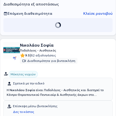
Διαθεσιμότητα εξ αποστάσεως
Επόμενη διαθεσιμότητα
Κλείσε ραντεβού
Νικολάου Σοφία
Ποδολόγος - Αισθητικός
|
9.5
62 αξιολογήσεις
Διαθεσιμότητα για βιντεοκλήση
Μύκητες νυχιών
Σχετικά με την ειδικό
Η
Νικολάου Σοφία
είναι Ποδολόγος - Αισθητικός και διατηρεί το
Κέντρο Θεραπευτικού Πεντικιούρ & Αισθητικής άκρων στο
Κερατσίνι. Η Ποδολόγος είναι μέλος στον Πανελλήνιο Σύλλογο
Ποδολογίας και Αισθητικής Άκρων και προσφέρει στους ασθενείς
Επίσκεψη μέσω βιντεοκλήσης
υπηρεσίες Συμβουλευτικής, Διάγνωσης και Θεραπείας παθήσεων
Δες το κόστος
των Κάτω Ακρων, Νυχιών και Πελμάτων. Απευθύνεται σε όλους