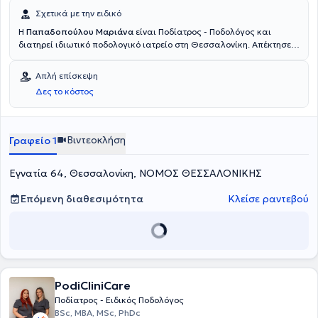
Σχετικά με την ειδικό
Η
Παπαδοπούλου Μαριάνα
είναι Ποδίατρος - Ποδολόγος και
διατηρεί ιδιωτικό ποδολογικό ιατρείο στη Θεσσαλονίκη. Απέκτησε
το πτυχίο της Ποδιατρικής «Bachelor of Science Podiatric Medicine»
από το QUEEN MARGARET UNIVERSITY και είναι μεταπτυχιακός
Απλή επίσκεψη
φοιτητής στην εμβιομηχανική. Συνεργάστηκε με την χειρουργική
Δες το κόστος
κλινική του Γενικού Νοσοκομείου Κιλκίς. Έχει συμμετάσχει σε
πολυάριθμα συνέδρια και είναι μέλος του Ελληνικού Συλλόγου
Ποδίατρων, του FIP της International Federation of Podiatry και του
Health and Care Professions Council.
Βιντεοκλήση
Γραφείο 1
Εγνατία 64, Θεσσαλονίκη, ΝΟΜΟΣ ΘΕΣΣΑΛΟΝΙΚΗΣ
Επόμενη διαθεσιμότητα
Κλείσε ραντεβού
PodiCliniCare
Ποδίατρος - Ειδικός Ποδολόγος
BSc, MBA, MSc, PhDc