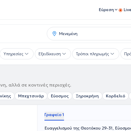
Εύρεση
Liv
Υπηρεσίες
Εξειδίκευση
Τρόποι πληρωμής
Πρό
η, αλλά σε κοντινές περιοχές.
νίκης
Μπεχτσινάρ
Εύοσμος
Ξηροκρήνη
Κορδελιό
Γραφείο 1
Ευαγγελισμού της Θεοτόκου 29-31, Εύοσμ