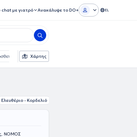
e chat με γιατρό
Ανακάλυψε το DO+
EL
σθετα φίλτρα
Χάρτης
Γλώσσες
Φύλο
Ελευθέριο - Κορδελιό
Σταυρούπολη
Ηλιούπολη Θεσσαλο
ος, ΝΟΜΟΣ