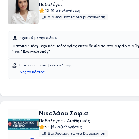
Ποδολόγος
επιστημονική αρτιότητα, την πολυετή πείρα αλλά και τις σύγχρονες μ
|
10
19 αξιολογήσεις
ψεκασμού, laser soft, φρέζες και σμίλες από ιατρικό ατσάλι κ.λπ.).
Διαθεσιμότητα για βιντεοκλήση
Σχετικά με την ειδικό
Πιστοποιημένη Τεχνικός Ποδολογίας εκπαιδευθείσα στο Ιατρείο Διαβη
Νοσ. "Ευαγγελισμός"
Επίσκεψη μέσω βιντεοκλήσης
Δες το κόστος
Νικολάου Σοφία
Ποδολόγος - Αισθητικός
|
9.5
62 αξιολογήσεις
Διαθεσιμότητα για βιντεοκλήση