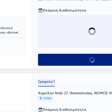
Επόμενη διαθεσιμότητα
 ιδιωτικό
ικής «Bachelor
και είναι
ρουργική
ιθμα συνέδρια
tional
Κλείσε ραντεβού
Γραφείο 1
Καρόλου Ντήλ 27, Θεσσαλονίκη, ΝΟΜΟΣ
4,0 km
Επόμενη διαθεσιμότητα