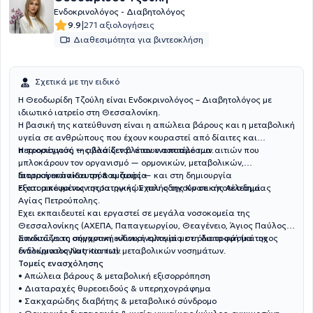
Ενδοκρινολόγος - Διαβητολόγος
|
9.9
271 αξιολογήσεις
Διαθεσιμότητα για βιντεοκλήση
Σχετικά με την ειδικό
Η Θεοδωρίδη Τζούλη είναι Ενδοκρινολόγος – Διαβητολόγος με
ιδιωτικό ιατρείο στη Θεσσαλονίκη.
Η βασική της κατεύθυνση είναι η απώλεια βάρους και η μεταβολική
υγεία σε ανθρώπους που έχουν κουραστεί από δίαιτες και
περιορισμούς — αλλά δεν βλέπουν αποτέλεσμα.
Η προσέγγισή της βασίζεται στον εντοπισμό των αιτιών που
μπλοκάρουν τον οργανισμό — ορμονικών, μεταβολικών,
διατροφικών και τρόπου ζωής — και στη δημιουργία
Iατρική εκπαίδευση & εμπειρία
εξατομικευμένων στρατηγικών που οδηγούν σε αποτέλεσμα.
Είναι απόφοιτος της Ιατρικής Σχολής της Κρατικής Ακαδημίας
Αγίας Πετρούπολης.
Έχει εκπαιδευτεί και εργαστεί σε μεγάλα νοσοκομεία της
Θεσσαλονίκης (ΑΧΕΠΑ, Παπαγεωργίου, Θεαγένειο, Άγιος Παύλος),
αποκτώντας σημαντική κλινική εμπειρία σε όλο το φάσμα της
Συνδυάζει τη σύγχρονη ενδοκρινολογία με τη διατροφή (κάτοχος
ενδοκρινολογίας και των μεταβολικών νοσημάτων.
διπλώματος Nutritionist).
Τομείς ενασχόλησης
• Απώλεια βάρους & μεταβολική εξισορρόπηση
• Διαταραχές θυρεοειδούς & υπερηχογράφημα
• Σακχαρώδης διαβήτης & μεταβολικό σύνδρομο