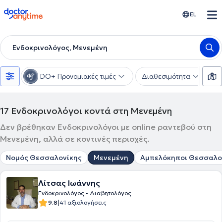
doctoranytime
EL
Ενδοκρινολόγος, Μενεμένη
DO+ Προνομιακές τιμές
Διαθεσιμότητα
Υ
17
Ενδοκρινολόγοι κοντά στη Μενεμένη
Δεν βρέθηκαν Ενδοκρινολόγοι με online ραντεβού στη
Μενεμένη, αλλά σε κοντινές περιοχές.
Νομός Θεσσαλονίκης
Μενεμένη
Αμπελόκηποι Θεσσαλο
Λίτσας Ιωάννης
Ενδοκρινολόγος - Διαβητολόγος
|
9.8
41 αξιολογήσεις