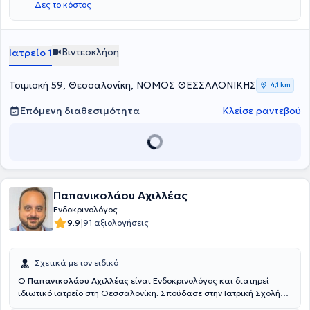
Δες το κόστος
Επίσης, ειδικεύτηκε στην Ενδοκρονολογία στο Πανεπιστημιακό
Γενικό Νοσοκομείο ΑΧΕΠΑ. Έχει συμμετάσχει με εργασίες σε
ελληνικά και ευρωπαϊκά συνέδρια και σε ερευνητικά πρωτόκολλα,
ενώ έχει συγγράψει πληθώρα άρθρων σε διεθνή περιοδικά. Τέλος,
Βιντεοκλήση
Ιατρείο 1
εξειδικεύεται στο σακχαρώδη διαβήτη, σε θυρεοειδή -
παραθυρεοειδείς αδένες και στον διαβήτη κύησης.
Τσιμισκή 59, Θεσσαλονίκη, ΝΟΜΟΣ ΘΕΣΣΑΛΟΝΙΚΗΣ
4,1 km
Επόμενη διαθεσιμότητα
Κλείσε ραντεβού
Παπανικολάου Αχιλλέας
Ενδοκρινολόγος
|
9.9
91 αξιολογήσεις
Σχετικά με τον ειδικό
Ο
Παπανικολάου Αχιλλέας
είναι Ενδοκρινολόγος και διατηρεί
ιδιωτικό ιατρείο στη Θεσσαλονίκη. Σπούδασε στην Ιατρική Σχολή
του Πανεπιστημίου της Βερόνα στην Ιταλία. Στη συνέχεια, αφού