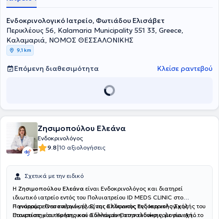
ακολούθως διετέλεσε Ενδοκρινολόγος-Διαβητολόγος στο
Ενδοκρινολογικό κέντρο Medicover Charlottenburg-Berlin. Στο
Ενδοκρινολογικό Ιατρείο, Φωτιάδου Ελισάβετ
ιδιωτικό της ιατρείο αναλαμβάνει πλήθος περιστατικών έχοντας
Περικλέους 56, Kalamaria Municipality 551 33, Greece,
στο επίκεντρο την καλύτερη δυνατή εξυπηρέτηση των
Καλαμαριά, ΝΟΜΟΣ ΘΕΣΣΑΛΟΝΙΚΗΣ
εξατομικευμένων αναγκών κάθε ασθενή που αναλαμβάνει.
9,1 km
Επόμενη διαθεσιμότητα
Κλείσε ραντεβού
Ζησιμοπούλου Ελεάνα
Ενδοκρινολόγος
|
9.8
10 αξιολογήσεις
Σχετικά με την ειδικό
Η
Ζησιμοπούλου Ελεάνα
είναι Ενδοκρινολόγος και διατηρεί
ιδιωτικό ιατρείο εντός του Πολυιατρείου ID MEDS CLINIC στο
Πανόραμα Θεσσαλονίκης. Είναι απόφοιτος της Ιατρικής Σχολής του
Η γιατρός είναι ενεργό μέλος της Ελληνικής Ενδοκρινολογικής
Πανεπιστημίου Κρήτης και ειδικευμένη στην ενδοκρινολογία. Από το
Εταιρείας και του Ιατρικού Συλλόγου Θεσσαλονίκης, με συνεχή