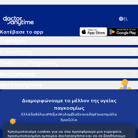
EL
Κατέβασε το app
Περιοχές
Ειδικότητες
Παθήσεις/Υπηρεσίες
Αναζητήσεις
doctoranytime
Διαμορφώνουμε το μέλλον της υγείας
παγκοσμίως
Ελλάδα
Βέλγιο
Μεξικό
Κολομβία
Εκουαδόρ
Γουατεμάλα
Βραζιλία
Χρησιμοποιούμε cookies για να σου προσφέρουμε μια κορυφαία
προσωποποιημένη εμπειρία doctoranytime και να σε βοηθήσουμε