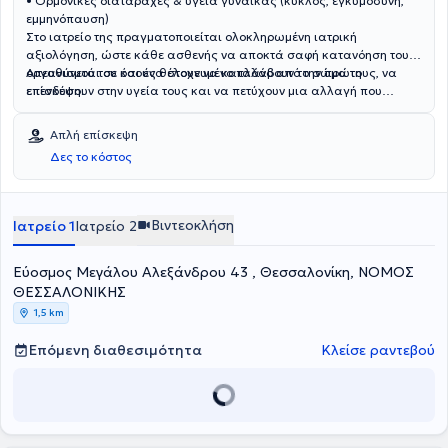
• Ορμονικές διαταραχές & υγεία γυναίκας (κύκλος, εγκυμοσύνη,
εμμηνόπαυση)
Στο ιατρείο της πραγματοποιείται ολοκληρωμένη ιατρική
αξιολόγηση, ώστε κάθε ασθενής να αποκτά σαφή κατανόηση του
οργανισμού του και ένα στοχευμένο πλάνο από την πρώτη
Απευθύνεται σε όσους θέλουν να καταλάβουν το σώμα τους, να
επίσκεψη.
επενδύσουν στην υγεία τους και να πετύχουν μια αλλαγή που
διαρκεί.
Απλή επίσκεψη
Δες το κόστος
Βιντεοκλήση
Ιατρείο 1
Ιατρείο 2
Εύοσμος Μεγάλου Αλεξάνδρου 43 , Θεσσαλονίκη, ΝΟΜΟΣ
ΘΕΣΣΑΛΟΝΙΚΗΣ
1,5 km
Επόμενη διαθεσιμότητα
Κλείσε ραντεβού