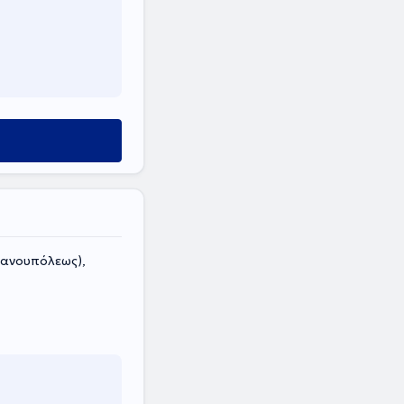
ιανουπόλεως),