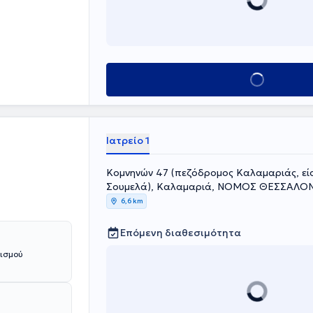
 περιστατικών
κευμένων
Κλείσε ραντεβού
Ιατρείο 1
Κομνηνών 47 (πεζόδρομος Καλαμαριάς, ε
Σουμελά), Καλαμαριά, ΝΟΜΟΣ ΘΕΣΣΑΛΟ
6,6 km
Επόμενη διαθεσιμότητα
λισμού