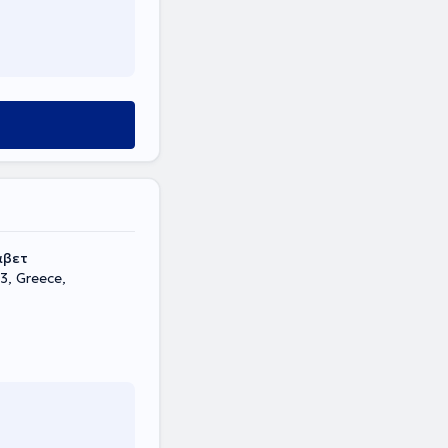
άβετ
3, Greece,