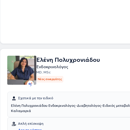
Ενδοκρινολόγος-Διαβητολόγος στο Ενδοκρινολογικό κέντρο Medicover
Charlottenburg-Berlin. Στο ιδιωτικό της ιατρείο αναλαμβάνει πλήθος
έχοντας στο επίκεντρο την καλύτερη δυνατή εξυπηρέτηση των εξατομι
αναγκών κάθε ασθενή που αναλαμβάνει.
Ελένη Πολυχρονιάδου
Ενδοκρινολόγος
MD, MSc
Νέος συνεργάτης
Σχετικά με την ειδικό
Ελένη Πολυχρονιάδου Ενδοκρινολόγος-Διαβητολόγος-Ειδικός μεταβο
Καλαμαριά
Απλή επίσκεψη
Δες το κόστος