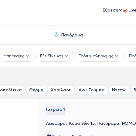
Εύρεση
Liv
Υπηρεσίες
Εξειδίκευση
Τρόποι πληρωμής
Πρό
οπολίτικα
Θέρμη
Χαριλάου
Άνω Τούμπα
Ντεπώ
Β
Ιατρείο 1
Λεωφόρος Κομνηνών 15, Πανόραμα, ΝΟΜ