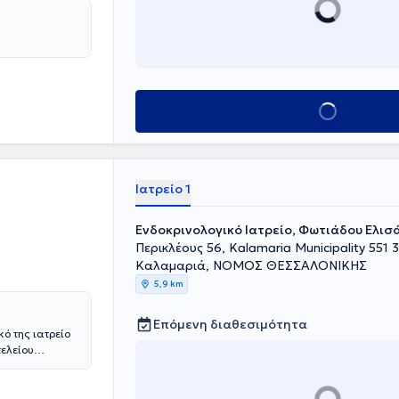
ολισμό στο
λία. ΄Άσκησε
λινική της
στο
στηκε ως
ο Εθνικό
e della Carità"
Κλείσε ραντεβού
alute e della
pedali Civili"
η, στο
έλος, ο γιατρός
Ιατρείο 1
ιών.
Ενδοκρινολογικό Ιατρείο, Φωτιάδου Ελισ
Περικλέους 56, Kalamaria Municipality 551 3
Καλαμαριά, ΝΟΜΟΣ ΘΕΣΣΑΛΟΝΙΚΗΣ
5,9 km
Επόμενη διαθεσιμότητα
κό της ιατρείο
τελείου
Σπουδές στο
ημιακή
 διετέλεσε