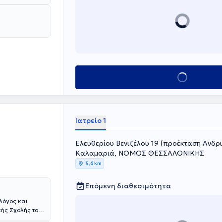
 υποτροφία, ως
πό είκοσι έτη
αλκανικό
ιωτικό της
ειες, εφήβων
 Διαταραχές
Οστεοπόρωση,
Κλείσε ραντεβού
 τελευταίας
Ιατρείο 1
Ελευθερίου Βενιζέλου 19 (προέκταση Ανδρ
Καλαμαριά, ΝΟΜΟΣ ΘΕΣΣΑΛΟΝΙΚΗΣ
5,6 km
Επόμενη διαθεσιμότητα
λόγος και
κής Σχολής του
διου ιδρύματος.