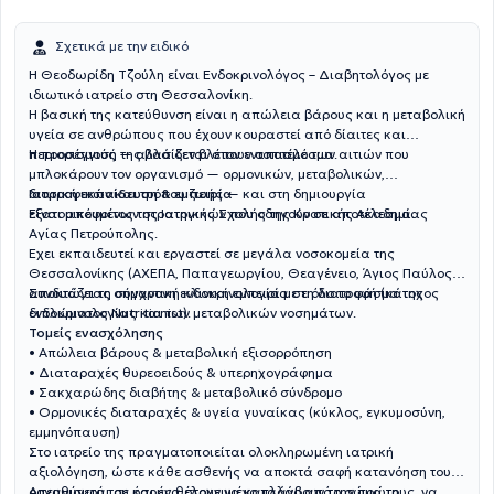
Σχετικά με την ειδικό
Η Θεοδωρίδη Τζούλη είναι Ενδοκρινολόγος – Διαβητολόγος με
ιδιωτικό ιατρείο στη Θεσσαλονίκη.
Η βασική της κατεύθυνση είναι η απώλεια βάρους και η μεταβολική
υγεία σε ανθρώπους που έχουν κουραστεί από δίαιτες και
περιορισμούς — αλλά δεν βλέπουν αποτέλεσμα.
Η προσέγγισή της βασίζεται στον εντοπισμό των αιτιών που
μπλοκάρουν τον οργανισμό — ορμονικών, μεταβολικών,
διατροφικών και τρόπου ζωής — και στη δημιουργία
Iατρική εκπαίδευση & εμπειρία
εξατομικευμένων στρατηγικών που οδηγούν σε αποτέλεσμα.
Είναι απόφοιτος της Ιατρικής Σχολής της Κρατικής Ακαδημίας
Αγίας Πετρούπολης.
Έχει εκπαιδευτεί και εργαστεί σε μεγάλα νοσοκομεία της
Θεσσαλονίκης (ΑΧΕΠΑ, Παπαγεωργίου, Θεαγένειο, Άγιος Παύλος),
αποκτώντας σημαντική κλινική εμπειρία σε όλο το φάσμα της
Συνδυάζει τη σύγχρονη ενδοκρινολογία με τη διατροφή (κάτοχος
ενδοκρινολογίας και των μεταβολικών νοσημάτων.
διπλώματος Nutritionist).
Τομείς ενασχόλησης
• Απώλεια βάρους & μεταβολική εξισορρόπηση
• Διαταραχές θυρεοειδούς & υπερηχογράφημα
• Σακχαρώδης διαβήτης & μεταβολικό σύνδρομο
• Ορμονικές διαταραχές & υγεία γυναίκας (κύκλος, εγκυμοσύνη,
εμμηνόπαυση)
Στο ιατρείο της πραγματοποιείται ολοκληρωμένη ιατρική
αξιολόγηση, ώστε κάθε ασθενής να αποκτά σαφή κατανόηση του
οργανισμού του και ένα στοχευμένο πλάνο από την πρώτη
Απευθύνεται σε όσους θέλουν να καταλάβουν το σώμα τους, να