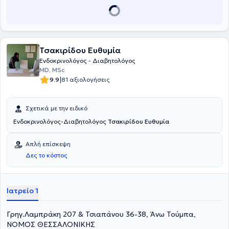
διαταραχές εμμήνου ρύσεως, στην οστεοπόρωση,
παιδοενδοκρινολογία, το μεταβολισμό και στη
νευροενδοκρινολογία. Τέλος, ο γιατρός είναι μέλος πολλών
ελληνικών και ευρωπαϊκών επιστημονικών εταιρειών.
Τσακιρίδου Ευθυμία
Ενδοκρινολόγος - Διαβητολόγος
MD, MSc
|
9.9
81 αξιολογήσεις
Σχετικά με την ειδικό
Ενδοκρινολόγος-Διαβητολόγος
Τσακιρίδου Ευθυμία
Απλή επίσκεψη
Δες το κόστος
Ιατρείο 1
Γρηγ.Λαμπράκη 207 & Τσιαπάνου 36-38, Άνω Τούμπα,
ΝΟΜΟΣ ΘΕΣΣΑΛΟΝΙΚΗΣ