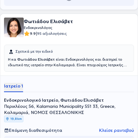
(συμπεριλαμβανομένου της ελαστογραφίας).
Φωτιάδου Ελισάβετ
Ενδοκρινολόγος
|
9.9
95 αξιολογήσεις
Σχετικά με την ειδικό
H κα
Φωτιάδου Ελισάβετ
είναι Ενδοκρινολόγος και διατηρεί το
ιδιωτικό της ιατρείο στην Καλαμαριά. Είναι πτυχιούχος Ιατρικής
από την Σχολή του Αριστοτελείου Πανεπιστημίου Θεσσαλονίκης και
έχει ολοκληρώσει Μεταπτυχιακές Σπουδές στο Πανεπιστήμιο
Πατρών. Ως ειδικευόμενη Ιατρός θήτευσε στην Πανεπιστημιακή
Ιατρείο 1
Ενδοκρινολογική Κλινική του Ruhr-Universität Bochum ενώ
ακολούθως διετέλεσε Ενδοκρινολόγος-Διαβητολόγος στο
Ενδοκρινολογικό κέντρο Medicover Charlottenburg-Berlin. Στο
Ενδοκρινολογικό Ιατρείο, Φωτιάδου Ελισάβετ
ιδιωτικό της ιατρείο αναλαμβάνει πλήθος περιστατικών έχοντας
Περικλέους 56, Kalamaria Municipality 551 33, Greece,
στο επίκεντρο την καλύτερη δυνατή εξυπηρέτηση των
Καλαμαριά, ΝΟΜΟΣ ΘΕΣΣΑΛΟΝΙΚΗΣ
εξατομικευμένων αναγκών κάθε ασθενή που αναλαμβάνει.
19,8 km
Επόμενη διαθεσιμότητα
Κλείσε ραντεβού