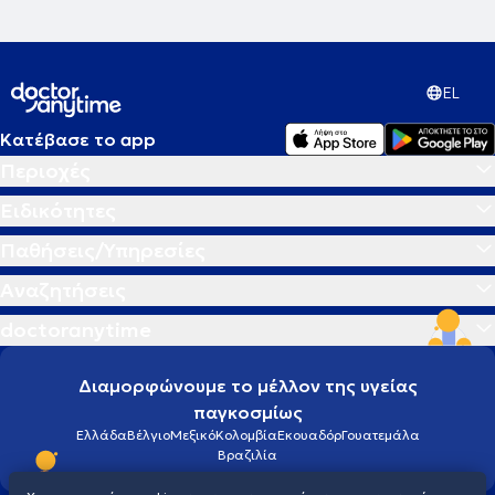
EL
Κατέβασε το app
Περιοχές
Ειδικότητες
Παθήσεις/Υπηρεσίες
Αναζητήσεις
doctoranytime
Διαμορφώνουμε το μέλλον της υγείας
παγκοσμίως
Ελλάδα
Βέλγιο
Μεξικό
Κολομβία
Εκουαδόρ
Γουατεμάλα
Βραζιλία