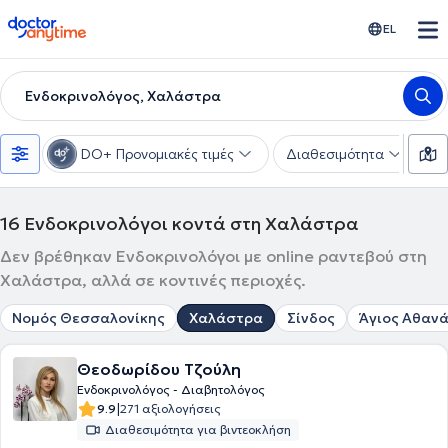
doctoranytime
EL
Ενδοκρινολόγος, Χαλάστρα
DO+ Προνομιακές τιμές
Διαθεσιμότητα
Υ
16
Ενδοκρινολόγοι κοντά στη Χαλάστρα
Δεν βρέθηκαν Ενδοκρινολόγοι με online ραντεβού στη
Χαλάστρα, αλλά σε κοντινές περιοχές.
Νομός Θεσσαλονίκης
Χαλάστρα
Σίνδος
Άγιος Αθαν
Θεοδωρίδου Τζούλη
Ενδοκρινολόγος - Διαβητολόγος
|
9.9
271 αξιολογήσεις
Διαθεσιμότητα για βιντεοκλήση