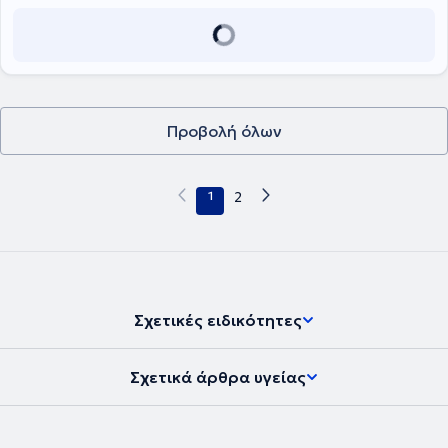
σύνδρομα). Επιπλέον, διαθέτει εμπειρία στη θεραπεία του
σακχαρώδους διαβήτη τύπου 2, της παχυσαρκίας και των
διαταραχών του μεταβολισμού. Λόγω της διδακτορικής της
διατριβής, ειδικεύεται στις παθήσεις των παραθυρεοειδών αδένων
(μεταβολισμός ασβεστίου και βιταμίνης D) και στην οστεοπόρωση.
Προβολή όλων
1
2
Σχετικές ειδικότητες
Σχετικά άρθρα υγείας