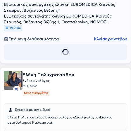
Εξωτερικός συνεργάτης κλινική EUROMEDICA Κιανούς
απασχόλησης στο Εθνικό Σύστημα Υγείας της Ιταλίας στο
Νοσοκομείο "Santissima Annunziata" του Σαβιλιάνο της Ιταλίας,
Σταυρός, Βυζαντος Βιζύης 1
στο Πανεπιστημιακό Νοσοκομείο "Città della Salute e della
Εξωτερικός συνεργάτης κλινική EUROMEDICA Κιανούς
Scienza", του Τορίνο της Ιταλίας. Είναι εξειδικευμένη στο
Σταυρός, Βυζαντος Βιζύης 1, Θεσσαλονίκη, ΝΟΜΟΣ
σακχαρώδη διαβήτη, στο θυρεοειδή, στις διαταραχές εμμήνου
ΘΕΣΣΑΛΟΝΙΚΗΣ
19,7 km
ρύσεως, στην οστεοπόρωση, το μεταβολισμό και στη
νευροενδοκρινολογία. Τέλος, η γιατρός έχει δημοσιεύσει πλήθος
Επόμενη διαθεσιμότητα
Κλείσε ραντεβού
επιστημονικών εργασιών σε ενδοκρινολογικά ιατρικά περιοδικά.
Ελένη Πολυχρονιάδου
Ενδοκρινολόγος
MD, MSc
Νέος συνεργάτης
Σχετικά με την ειδικό
Ελένη Πολυχρονιάδου Ενδοκρινολόγος-Διαβητολόγος-Ειδικός
μεταβολισμού Καλαμαριά