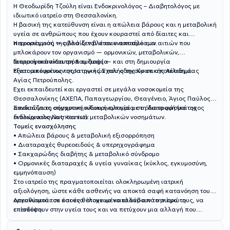
Η Θεοδωρίδη Τζούλη είναι Ενδοκρινολόγος – Διαβητολόγος με
ιδιωτικό ιατρείο στη Θεσσαλονίκη.
Η βασική της κατεύθυνση είναι η απώλεια βάρους και η μεταβολική
υγεία σε ανθρώπους που έχουν κουραστεί από δίαιτες και
περιορισμούς — αλλά δεν βλέπουν αποτέλεσμα.
Η προσέγγισή της βασίζεται στον εντοπισμό των αιτιών που
μπλοκάρουν τον οργανισμό — ορμονικών, μεταβολικών,
διατροφικών και τρόπου ζωής — και στη δημιουργία
Iατρική εκπαίδευση & εμπειρία
εξατομικευμένων στρατηγικών που οδηγούν σε αποτέλεσμα.
Είναι απόφοιτος της Ιατρικής Σχολής της Κρατικής Ακαδημίας
Αγίας Πετρούπολης.
Έχει εκπαιδευτεί και εργαστεί σε μεγάλα νοσοκομεία της
Θεσσαλονίκης (ΑΧΕΠΑ, Παπαγεωργίου, Θεαγένειο, Άγιος Παύλος),
αποκτώντας σημαντική κλινική εμπειρία σε όλο το φάσμα της
Συνδυάζει τη σύγχρονη ενδοκρινολογία με τη διατροφή (κάτοχος
ενδοκρινολογίας και των μεταβολικών νοσημάτων.
διπλώματος Nutritionist).
Τομείς ενασχόλησης
• Απώλεια βάρους & μεταβολική εξισορρόπηση
• Διαταραχές θυρεοειδούς & υπερηχογράφημα
• Σακχαρώδης διαβήτης & μεταβολικό σύνδρομο
• Ορμονικές διαταραχές & υγεία γυναίκας (κύκλος, εγκυμοσύνη,
εμμηνόπαυση)
Στο ιατρείο της πραγματοποιείται ολοκληρωμένη ιατρική
αξιολόγηση, ώστε κάθε ασθενής να αποκτά σαφή κατανόηση του
οργανισμού του και ένα στοχευμένο πλάνο από την πρώτη
Απευθύνεται σε όσους θέλουν να καταλάβουν το σώμα τους, να
επίσκεψη.
επενδύσουν στην υγεία τους και να πετύχουν μια αλλαγή που
διαρκεί.