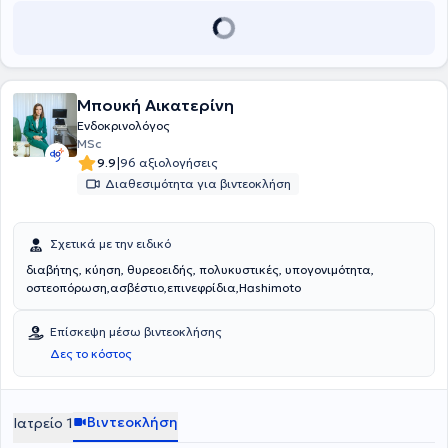
Μπουκή Αικατερίνη
Ενδοκρινολόγος
MSc
|
9.9
96 αξιολογήσεις
Διαθεσιμότητα για βιντεοκλήση
Σχετικά με την ειδικό
διαβήτης, κύηση, θυρεοειδής, πολυκυστικές, υπογονιμότητα,
οστεοπόρωση,ασβέστιο,επινεφρίδια,Hashimoto
Επίσκεψη μέσω βιντεοκλήσης
Δες το κόστος
Βιντεοκλήση
Ιατρείο 1