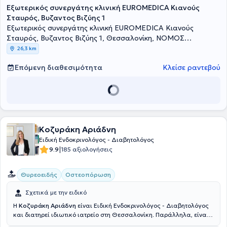
Εξωτερικός συνεργάτης κλινική EUROMEDICA Κιανούς
απασχόλησης στο Εθνικό Σύστημα Υγείας της Ιταλίας στο
Νοσοκομείο "Santissima Annunziata" του Σαβιλιάνο της Ιταλίας,
Σταυρός, Βυζαντος Βιζύης 1
στο Πανεπιστημιακό Νοσοκομείο "Città della Salute e della
Εξωτερικός συνεργάτης κλινική EUROMEDICA Κιανούς
Scienza", του Τορίνο της Ιταλίας. Είναι εξειδικευμένη στο
Σταυρός, Βυζαντος Βιζύης 1, Θεσσαλονίκη, ΝΟΜΟΣ
σακχαρώδη διαβήτη, στο θυρεοειδή, στις διαταραχές εμμήνου
ΘΕΣΣΑΛΟΝΙΚΗΣ
26,3 km
ρύσεως, στην οστεοπόρωση, το μεταβολισμό και στη
νευροενδοκρινολογία. Τέλος, η γιατρός έχει δημοσιεύσει πλήθος
Επόμενη διαθεσιμότητα
Κλείσε ραντεβού
επιστημονικών εργασιών σε ενδοκρινολογικά ιατρικά περιοδικά.
Κοζυράκη Αριάδνη
Ειδική Ενδοκρινολόγος - Διαβητολόγος
|
9.9
185 αξιολογήσεις
Θυρεοειδής
Οστεοπόρωση
Σχετικά με την ειδικό
Η
Κοζυράκη Αριάδνη
είναι Ειδική Ενδοκρινολόγος - Διαβητολόγος
και διατηρεί ιδιωτικό ιατρείο στη Θεσσαλονίκη. Παράλληλα, είναι
υπεύθυνη του εξωτερικού ιατρείου ενδοκρινολογίας του Τ.Υ.Π.Ε.Τ.