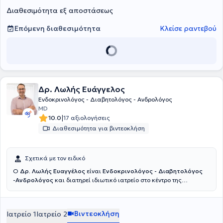
Διαθεσιμότητα εξ αποστάσεως
Επόμενη διαθεσιμότητα
Κλείσε ραντεβού
Δρ. Λωλής Ευάγγελος
Ενδοκρινολόγος - Διαβητολόγος - Ανδρολόγος
MD
|
10.0
17 αξιολογήσεις
Διαθεσιμότητα για βιντεοκλήση
Σχετικά με τον ειδικό
Ο
Δρ. Λωλής Ευαγγέλος
είναι
Ενδοκρινολόγος - Διαβητολόγος
-Ανδρολόγος
και διατηρεί ιδιωτικό ιατρείο στο κέντρο της
Πάτρας.Ο ιατρός εξειδικευμένος στην διάγνωση και θεραπεία ενός
ευρέος φάσματος ενδοκρινολογικών παθήσεων, όπως ο Διαβήτης
τύπου 1 και 2, οι θυρεοειδοπάθειες, η παχυσαρκία, η εμμηνόπαυση,
Βιντεοκλήση
Ιατρείο 1
Ιατρείο 2
και τα ανδρολογικά προβλήματα.Εξειδικεύεται επίσης στην