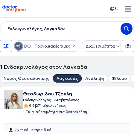
doctoranytime
EL
Ενδοκρινολόγος, Λαγκαδάς
DO+ Προνομιακές τιμές
Διαθεσιμότητα
Υ
1
Ενδοκρινολόγος στον Λαγκαδά
Νομός Θεσσαλονίκης
Λαγκαδάς
Ανάληψη
Φίλυρο
Θεοδωρίδου Τζούλη
Ενδοκρινολόγος - Διαβητολόγος
|
9.9
271 αξιολογήσεις
Διαθεσιμότητα για βιντεοκλήση
Σχετικά με την ειδικό