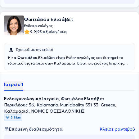
Φωτιάδου Ελισάβετ
Ενδοκρινολόγος
|
9.9
95 αξιολογήσεις
Σχετικά με την ειδικό
H κα
Φωτιάδου Ελισάβετ
είναι Ενδοκρινολόγος και διατηρεί το
ιδιωτικό της ιατρείο στην Καλαμαριά. Είναι πτυχιούχος Ιατρικής
από την Σχολή του Αριστοτελείου Πανεπιστημίου Θεσσαλονίκης και
έχει ολοκληρώσει Μεταπτυχιακές Σπουδές στο Πανεπιστήμιο
Πατρών. Ως ειδικευόμενη Ιατρός θήτευσε στην Πανεπιστημιακή
Ιατρείο 1
Ενδοκρινολογική Κλινική του Ruhr-Universität Bochum ενώ
ακολούθως διετέλεσε Ενδοκρινολόγος-Διαβητολόγος στο
Ενδοκρινολογικό κέντρο Medicover Charlottenburg-Berlin. Στο
Ενδοκρινολογικό Ιατρείο, Φωτιάδου Ελισάβετ
ιδιωτικό της ιατρείο αναλαμβάνει πλήθος περιστατικών έχοντας
Περικλέους 56, Kalamaria Municipality 551 33, Greece,
στο επίκεντρο την καλύτερη δυνατή εξυπηρέτηση των
Καλαμαριά, ΝΟΜΟΣ ΘΕΣΣΑΛΟΝΙΚΗΣ
εξατομικευμένων αναγκών κάθε ασθενή που αναλαμβάνει.
9,8 km
Επόμενη διαθεσιμότητα
Κλείσε ραντεβού