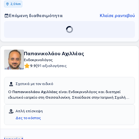
2,0 km
Επόμενη διαθεσιμότητα
Κλείσε ραντεβού
Παπανικολάου Αχιλλέας
Ενδοκρινολόγος
|
9.9
91 αξιολογήσεις
Σχετικά με τον ειδικό
Ο
Παπανικολάου Αχιλλέας
είναι Ενδοκρινολόγος και διατηρεί
ιδιωτικό ιατρείο στη Θεσσαλονίκη. Σπούδασε στην Ιατρική Σχολή
του Πανεπιστημίου της Βερόνα στην Ιταλία. Στη συνέχεια, αφού
πραγματοποίησε το αγροτικό του, εργάστηκε σε κέντρο
Απλή επίσκεψη
Αποκατάστασης και σε ιδιωτική Ψυχιατρική κλινική. Επίσης, έχει
Δες το κόστος
εργαστεί για αρκετά χρόνια στο Ιταλικό Εθνικό Σύστημα Υγείας.
Ειδικεύτηκε στην Παθολογία στη Β' Παθολογική Κλινική του Γενικού
Νοσοκομείου Θεσσαλονίκης "Ο Άγιος Δημήτριος" και στην
Ενδοκρινολογία στο Ενδοκρινολογικό Τμήμα του Αντικαρκινικού