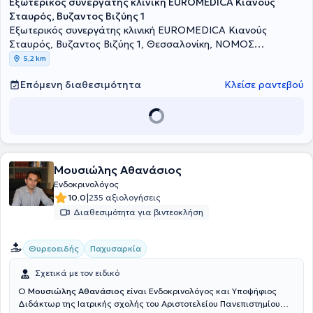
Εξωτερικός συνεργάτης κλινική EUROMEDICA Κιανούς
απασχόλησης στο Εθνικό Σύστημα Υγείας της Ιταλίας στο
Νοσοκομείο "Santissima Annunziata" του Σαβιλιάνο της Ιταλίας,
Σταυρός, Βυζαντος Βιζύης 1
στο Πανεπιστημιακό Νοσοκομείο "Città della Salute e della
Εξωτερικός συνεργάτης κλινική EUROMEDICA Κιανούς
Scienza", του Τορίνο της Ιταλίας. Είναι εξειδικευμένη στο
Σταυρός, Βυζαντος Βιζύης 1, Θεσσαλονίκη, ΝΟΜΟΣ
σακχαρώδη διαβήτη, στο θυρεοειδή, στις διαταραχές εμμήνου
ΘΕΣΣΑΛΟΝΙΚΗΣ
5,2 km
ρύσεως, στην οστεοπόρωση, το μεταβολισμό και στη
νευροενδοκρινολογία. Τέλος, η γιατρός έχει δημοσιεύσει πλήθος
Επόμενη διαθεσιμότητα
Κλείσε ραντεβού
επιστημονικών εργασιών σε ενδοκρινολογικά ιατρικά περιοδικά.
Μουσιώλης Αθανάσιος
Ενδοκρινολόγος
|
10.0
235 αξιολογήσεις
Διαθεσιμότητα για βιντεοκλήση
Θυρεοειδής
Παχυσαρκία
Σχετικά με τον ειδικό
Ο
Μουσιώλης Αθανάσιος
είναι Ενδοκρινολόγος και Υποψήφιος
Διδάκτωρ της Ιατρικής σχολής του Αριστοτελείου Πανεπιστημίου