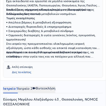
Έχει εκπαιδευτεί και εργαστεί σε μεγάλα νοσοκομεία της
Θεσσαλονίκης (ΑΧΕΠΑ, Παπαγεωργίου, Θεαγένειο, Άγιος Παύλος),
αποκτώντας σημαντική κλινική εμπειρία σε όλο το φάσμα της
Συνδυάζει τη σύγχρονη ενδοκρινολογία με τη διατροφή (κάτοχος
ενδοκρινολογίας και των μεταβολικών νοσημάτων.
διπλώματος Nutritionist).
Τομείς ενασχόλησης
• Απώλεια βάρους & μεταβολική εξισορρόπηση
• Διαταραχές θυρεοειδούς & υπερηχογράφημα
• Σακχαρώδης διαβήτης & μεταβολικό σύνδρομο
• Ορμονικές διαταραχές & υγεία γυναίκας (κύκλος, εγκυμοσύνη,
εμμηνόπαυση)
Στο ιατρείο της πραγματοποιείται ολοκληρωμένη ιατρική
αξιολόγηση, ώστε κάθε ασθενής να αποκτά σαφή κατανόηση του
οργανισμού του και ένα στοχευμένο πλάνο από την πρώτη
Απευθύνεται σε όσους θέλουν να καταλάβουν το σώμα τους, να
επίσκεψη.
επενδύσουν στην υγεία τους και να πετύχουν μια αλλαγή που
διαρκεί.
Απλή επίσκεψη
Δες το κόστος
Βιντεοκλήση
Ιατρείο 1
Ιατρείο 2
Εύοσμος Μεγάλου Αλεξάνδρου 43 , Θεσσαλονίκη, ΝΟΜΟΣ
ΘΕΣΣΑΛΟΝΙΚΗΣ