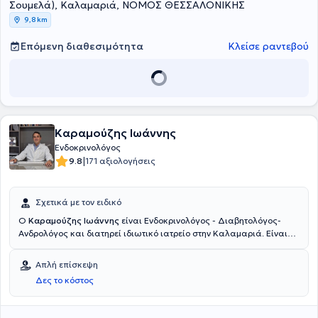
Σουμελά), Καλαμαριά, ΝΟΜΟΣ ΘΕΣΣΑΛΟΝΙΚΗΣ
9,8 km
Επόμενη διαθεσιμότητα
Κλείσε ραντεβού
Καραμούζης Ιωάννης
Ενδοκρινολόγος
|
9.8
171 αξιολογήσεις
Σχετικά με τον ειδικό
Ο
Καραμούζης Ιωάννης
είναι Ενδοκρινολόγος - Διαβητολόγος-
Ανδρολόγος και διατηρεί ιδιωτικό ιατρείο στην Καλαμαριά. Είναι
πτυχιούχος της Ιατρικής Σχολής του Αριστοτελείου Πανεπιστημίου
Θεσσαλονίκης και είναι Διδάκτωρ του ίδιου ιδρύματος. Ειδικεύτηκε
Απλή επίσκεψη
στην ενδοκρινολογία, το σακχαρώδη διαβήτη και το μεταβολισμό
Δες το κόστος
στο Πανεπιστημιακό Νοσοκομείο "San Giovani Batista" του Τορίνο
στην Ιταλία. ΄Άσκησε 4ετή μεταδιδακτορική έρευνα στην
Πανεπιστημιακή Ενδοκρινολογική Κλινική της Ιατρικής Σχολής του