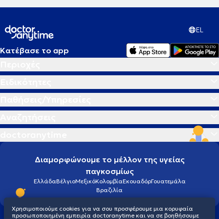
EL
Κατέβασε το app
Περιοχές
Ειδικότητες
Παθήσεις/Υπηρεσίες
Αναζητήσεις
doctoranytime
Διαμορφώνουμε το μέλλον της υγείας
παγκοσμίως
Ελλάδα
Βέλγιο
Μεξικό
Κολομβία
Εκουαδόρ
Γουατεμάλα
Βραζιλία
Χρησιμοποιούμε cookies για να σου προσφέρουμε μια κορυφαία
προσωποποιημένη εμπειρία doctoranytime και να σε βοηθήσουμε