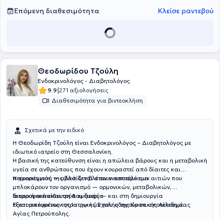
Επόμενη διαθεσιμότητα
Κλείσε ραντεβού
Θεοδωρίδου Τζούλη
Ενδοκρινολόγος - Διαβητολόγος
|
9.9
271 αξιολογήσεις
Διαθεσιμότητα για βιντεοκλήση
Σχετικά με την ειδικό
Η Θεοδωρίδη Τζούλη είναι Ενδοκρινολόγος – Διαβητολόγος με
ιδιωτικό ιατρείο στη Θεσσαλονίκη.
Η βασική της κατεύθυνση είναι η απώλεια βάρους και η μεταβολική
υγεία σε ανθρώπους που έχουν κουραστεί από δίαιτες και
περιορισμούς — αλλά δεν βλέπουν αποτέλεσμα.
Η προσέγγισή της βασίζεται στον εντοπισμό των αιτιών που
μπλοκάρουν τον οργανισμό — ορμονικών, μεταβολικών,
διατροφικών και τρόπου ζωής — και στη δημιουργία
Iατρική εκπαίδευση & εμπειρία
εξατομικευμένων στρατηγικών που οδηγούν σε αποτέλεσμα.
Είναι απόφοιτος της Ιατρικής Σχολής της Κρατικής Ακαδημίας
Αγίας Πετρούπολης.