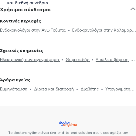
και διεθνή συνέδρια.
Χρήσιμοι σύνδεσμοι
Κοντινές περιοχές
Ενδοκρινολόγοι στην Άνω Τούμπα
Ενδοκρινολόγοι στην Καλαμαριά
Ενδοκρινολόγοι στον Εύοσμο
Ενδοκρινολόγοι στην Πυλαία
Ενδοκρινολόγοι στο Πανόραμα
Σχετικές υπηρεσίες
Ηλεκτρονική συνταγογράφηση
Θυρεοειδής
Απώλεια βάρους
Υποθυρεοειδισμός
Θυρεοειδίτιδα
Υπερθυρεοειδισμός
Σύνδρομο Cushing
Έλλειψη σιδήρου
Χαμηλή τεστοστερόνη
Άρθρα υγείας
Ακρομεγαλία
Προδιαβήτης
Διαβήτης
Πολυκυστικές ωοθήκες
Εμμηνόπαυση
Δίαιτα και διατροφή
Διαβήτης
Υπογονιμότητα
Διαταραχές περιόδου
Δίαιτα και διατροφή
Παχυσαρκία
Πολυκυστικές ωοθήκες
Δυσλιπιδαιμικός έλεγχος
Οστεοπόρωση
Μεταβολικό σύνδρομο
Μεταβολικό σύνδρομο
Το doctoranytime είναι ένα end-to-end solution που υποστηρίζει τον