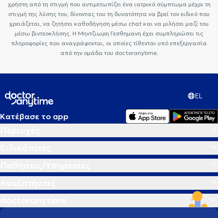
χρήστη από τη στιγμή που αντιμετωπίζει ένα ιατρικό σύμπτωμα μέχρι τη
στιγμή της λύσης του, δίνοντας του τη δυνατότητα να βρεί τον ειδικό που
χρειάζεται, να ζητήσει καθοδήγηση μέσω chat και να μιλήσει μαζί του
μέσω βιντεοκλήσης. Η Μηντζιωρη Γεσθημανη έχει συμπληρώσει τις
πληροφορίες που αναγράφονται, οι οποίες τίθενται υπό επεξεργασία
από την ομάδα του doctoranytime.
EL
Κατέβασε το app
Περιοχές
Ειδικότητες
Παθήσεις/Υπηρεσίες
Αναζητήσεις
doctoranytime