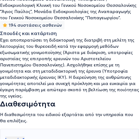
Μεταδιδακτορικής Έρευνας - Ίδρυμα Κρατικών Υποτροφιών).
Ενδοκρινολογική Κλινική του Γενικού Νοσοκομείου Θεσσαλονίκης
Έχει αποτελέσει ιδρυτικό μέλος και Πρόεδρος της οργάνωσης
"Άγιος Παύλος", Μονάδα Ενδοκρινολογίας της Αναπαραγωγής
European Young Endocrine Scientists (EYES), μέλος της επιτροπής
του Γενικού Νοσοκομείου Θεσσαλονίκης "Παπαγεωργίου".
εκπαίδευσης (educational committee), της κλινικής επιτροπής
194 συστάσεις ασθενών
(clinical committee) και της εκτελεστικής επιτροπής (executive
board) της Εuropean Society of Endocrinology (ESE). Τα ιδιαίτερα
Σπουδές και κατάρτιση
πεδία του επιστημονικού της ενδιαφέροντος είναι η
Έχει αποπερατώσει τη διδακτορική της διατριβή στη μελέτη της
Ενδοκρινολογία της Αναπαραγωγής, ο Μεταβολισμός και ο
λειτουργίας του θυρεοειδή κατά την εφαρμογή μεθόδων
Θυρεοειδής.
εξωσωματικής γονιμοποίησης (Άριστα με διάκριση, υποτροφίες
αριστείας της επιτροπής ερευνών του Αριστοτελείου
Πανεπιστημίου Θεσσαλονίκης). Ασχολήθηκε επίσης με τη
γονιμότητα και στη μεταδιδακτορική της έρευνα (Υποτροφία
μεταδιδακτορικής έρευνας ΙΚΥ). Η διερεύνηση της ανθρώπινης
γονιμότητας αποτελεί μια συνεχή πρόκληση και μια ευκαιρία για
έγαιρη παρέμβαση με απώτερο σκοπό τη βελτίωση της ποιότητας
της υγείας.
Διαθεσιμότητα
Η διαθεσιμότητα του ειδικού εξαρτάται από την υπηρεσία που
θα επιλέξεις.