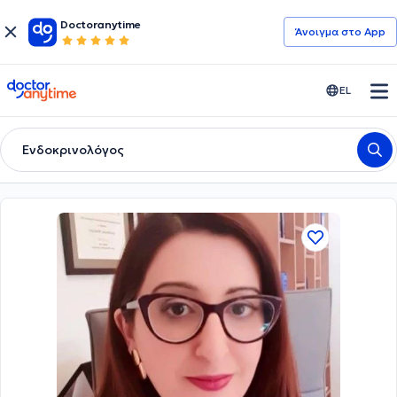
Doctoranytime
Άνοιγμα στο App
doctoranytime
EL
Ενδοκρινολόγος