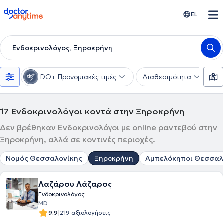
doctoranytime
EL
Ενδοκρινολόγος, Ξηροκρήνη
DO+ Προνομιακές τιμές
Διαθεσιμότητα
Υ
17
Ενδοκρινολόγοι κοντά στην Ξηροκρήνη
Δεν βρέθηκαν Ενδοκρινολόγοι με online ραντεβού στην
Ξηροκρήνη, αλλά σε κοντινές περιοχές.
Νομός Θεσσαλονίκης
Ξηροκρήνη
Αμπελόκηποι Θεσσαλ
Λαζάρου Λάζαρος
Ενδοκρινολόγος
MD
|
9.9
219 αξιολογήσεις