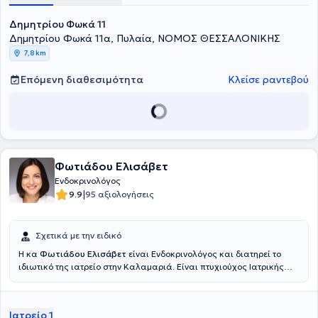
Δημητρίου Φωκά 11
Δημητρίου Φωκά 11α, Πυλαία, ΝΟΜΟΣ ΘΕΣΣΑΛΟΝΙΚΗΣ
7,8 km
Επόμενη διαθεσιμότητα
Κλείσε ραντεβού
Φωτιάδου Ελισάβετ
Ενδοκρινολόγος
|
9.9
95 αξιολογήσεις
Σχετικά με την ειδικό
H κα
Φωτιάδου Ελισάβετ
είναι Ενδοκρινολόγος και διατηρεί το
ιδιωτικό της ιατρείο στην Καλαμαριά. Είναι πτυχιούχος Ιατρικής
από την Σχολή του Αριστοτελείου Πανεπιστημίου Θεσσαλονίκης και
έχει ολοκληρώσει Μεταπτυχιακές Σπουδές στο Πανεπιστήμιο
Πατρών. Ως ειδικευόμενη Ιατρός θήτευσε στην Πανεπιστημιακή
Ιατρείο 1
Ενδοκρινολογική Κλινική του Ruhr-Universität Bochum ενώ