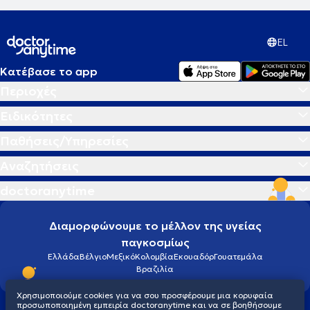
EL
Κατέβασε το app
Περιοχές
Ειδικότητες
Παθήσεις/Υπηρεσίες
Αναζητήσεις
doctoranytime
Διαμορφώνουμε το μέλλον της υγείας
παγκοσμίως
Ελλάδα
Βέλγιο
Μεξικό
Κολομβία
Εκουαδόρ
Γουατεμάλα
Βραζιλία
Χρησιμοποιούμε cookies για να σου προσφέρουμε μια κορυφαία
προσωποποιημένη εμπειρία doctoranytime και να σε βοηθήσουμε