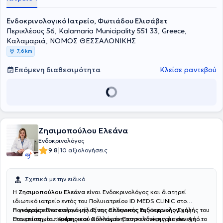
ακολούθως διετέλεσε Ενδοκρινολόγος-Διαβητολόγος στο
Ενδοκρινολογικό κέντρο Medicover Charlottenburg-Berlin. Στο
Ενδοκρινολογικό Ιατρείο, Φωτιάδου Ελισάβετ
ιδιωτικό της ιατρείο αναλαμβάνει πλήθος περιστατικών έχοντας
Περικλέους 56, Kalamaria Municipality 551 33, Greece,
στο επίκεντρο την καλύτερη δυνατή εξυπηρέτηση των
Καλαμαριά, ΝΟΜΟΣ ΘΕΣΣΑΛΟΝΙΚΗΣ
εξατομικευμένων αναγκών κάθε ασθενή που αναλαμβάνει.
7,6 km
Επόμενη διαθεσιμότητα
Κλείσε ραντεβού
Ζησιμοπούλου Ελεάνα
Ενδοκρινολόγος
|
9.8
10 αξιολογήσεις
Σχετικά με την ειδικό
Η
Ζησιμοπούλου Ελεάνα
είναι Ενδοκρινολόγος και διατηρεί
ιδιωτικό ιατρείο εντός του Πολυιατρείου ID MEDS CLINIC στο
Πανόραμα Θεσσαλονίκης. Είναι απόφοιτος της Ιατρικής Σχολής του
Η γιατρός είναι ενεργό μέλος της Ελληνικής Ενδοκρινολογικής
Πανεπιστημίου Κρήτης και ειδικευμένη στην ενδοκρινολογία. Από το
Εταιρείας και του Ιατρικού Συλλόγου Θεσσαλονίκης, με συνεχή