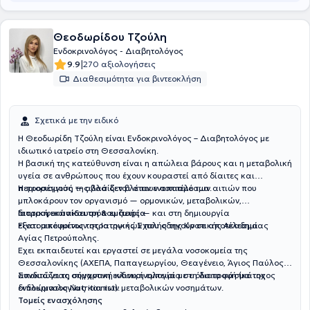
Θεοδωρίδου Τζούλη
Ενδοκρινολόγος - Διαβητολόγος
|
9.9
270 αξιολογήσεις
Διαθεσιμότητα για βιντεοκλήση
Σχετικά με την ειδικό
Η Θεοδωρίδη Τζούλη είναι Ενδοκρινολόγος – Διαβητολόγος με
ιδιωτικό ιατρείο στη Θεσσαλονίκη.
Η βασική της κατεύθυνση είναι η απώλεια βάρους και η μεταβολική
υγεία σε ανθρώπους που έχουν κουραστεί από δίαιτες και
περιορισμούς — αλλά δεν βλέπουν αποτέλεσμα.
Η προσέγγισή της βασίζεται στον εντοπισμό των αιτιών που
μπλοκάρουν τον οργανισμό — ορμονικών, μεταβολικών,
διατροφικών και τρόπου ζωής — και στη δημιουργία
Iατρική εκπαίδευση & εμπειρία
εξατομικευμένων στρατηγικών που οδηγούν σε αποτέλεσμα.
Είναι απόφοιτος της Ιατρικής Σχολής της Κρατικής Ακαδημίας
Αγίας Πετρούπολης.
Έχει εκπαιδευτεί και εργαστεί σε μεγάλα νοσοκομεία της
Θεσσαλονίκης (ΑΧΕΠΑ, Παπαγεωργίου, Θεαγένειο, Άγιος Παύλος),
αποκτώντας σημαντική κλινική εμπειρία σε όλο το φάσμα της
Συνδυάζει τη σύγχρονη ενδοκρινολογία με τη διατροφή (κάτοχος
ενδοκρινολογίας και των μεταβολικών νοσημάτων.
διπλώματος Nutritionist).
Τομείς ενασχόλησης