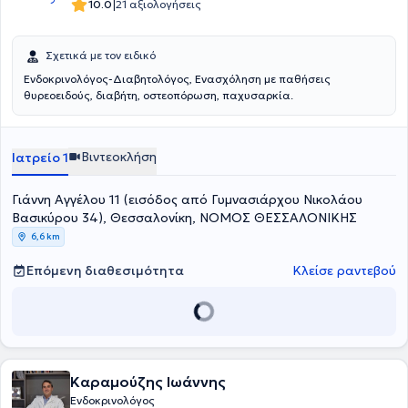
|
10.0
21 αξιολογήσεις
Σχετικά με τον ειδικό
Ενδοκρινολόγος-Διαβητολόγος, Ενασχόληση με παθήσεις
θυρεοειδούς, διαβήτη, οστεοπόρωση, παχυσαρκία.
Βιντεοκλήση
Ιατρείο 1
Γιάννη Αγγέλου 11 (εισόδος από Γυμνασιάρχου Νικολάου
Βασικύρου 34), Θεσσαλονίκη, ΝΟΜΟΣ ΘΕΣΣΑΛΟΝΙΚΗΣ
6,6 km
Επόμενη διαθεσιμότητα
Κλείσε ραντεβού
Καραμούζης Ιωάννης
Ενδοκρινολόγος