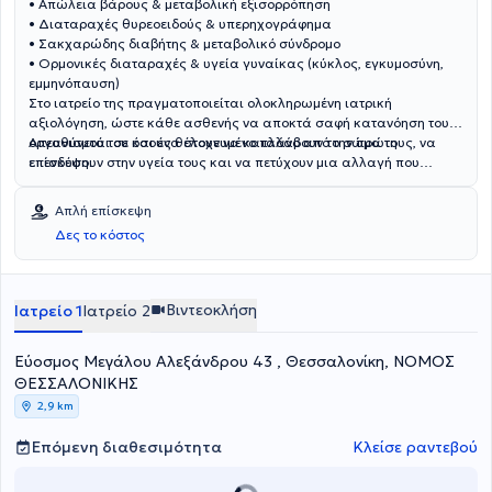
• Απώλεια βάρους & μεταβολική εξισορρόπηση
• Διαταραχές θυρεοειδούς & υπερηχογράφημα
• Σακχαρώδης διαβήτης & μεταβολικό σύνδρομο
• Ορμονικές διαταραχές & υγεία γυναίκας (κύκλος, εγκυμοσύνη,
εμμηνόπαυση)
Στο ιατρείο της πραγματοποιείται ολοκληρωμένη ιατρική
αξιολόγηση, ώστε κάθε ασθενής να αποκτά σαφή κατανόηση του
οργανισμού του και ένα στοχευμένο πλάνο από την πρώτη
Απευθύνεται σε όσους θέλουν να καταλάβουν το σώμα τους, να
επίσκεψη.
επενδύσουν στην υγεία τους και να πετύχουν μια αλλαγή που
διαρκεί.
Απλή επίσκεψη
Δες το κόστος
Βιντεοκλήση
Ιατρείο 1
Ιατρείο 2
Εύοσμος Μεγάλου Αλεξάνδρου 43 , Θεσσαλονίκη, ΝΟΜΟΣ
ΘΕΣΣΑΛΟΝΙΚΗΣ
2,9 km
Επόμενη διαθεσιμότητα
Κλείσε ραντεβού