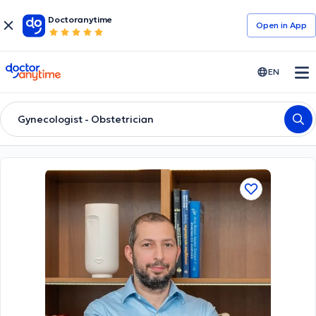
Doctoranytime
Open in Αpp
doctoranytime
EN
Gynecologist - Obstetrician