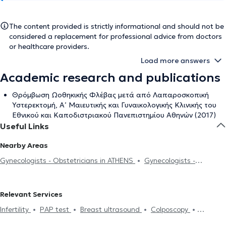
The content provided is strictly informational and should not be
considered a replacement for professional advice from doctors
or healthcare providers.
Load more answers
Academic research and publications
Θρόμβωση Ωοθηκικής Φλέβας μετά από Λαπαροσκοπική
Υστερεκτομή, Α’ Μαιευτικής και Γυναικολογικής Κλινικής του
Εθνικού και Καποδιστριακού Πανεπιστημίου Αθηνών (2017)
Useful Links
Nearby Areas
Gynecologists - Obstetricians in ATHENS
Gynecologists -
Obstetricians in AMPELOKIPOI
Gynecologists - Obstetricians in
NEO PSYCHIKO
Gynecologists - Obstetricians in PSYCHIKO
Relevant Services
Gynecologists - Obstetricians in PLATIA MAVILI
Gynecologists -
Infertility
PAP test
Breast ultrasound
Colposcopy
Obstetricians in ILISIA
Gynecologists - Obstetricians in KERATEA
Pregnancy
Hysteroscopy
Electronic prescription
HPV warts
Gynecologists - Obstetricians in ZOGRAFOU
Gynecologists -