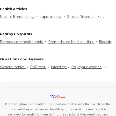
Uterine curettage
Nuchal Translucency
Laparoscopy
Obstetricians in GIZI
Gynecologists - Obstetricians in PEDION
Health Articles
Contraception
DNA test
Metrorrhagia
Dysmenorrhea
TOU AREOS
Gynecologists - Obstetricians in KOLONAKI
Nuchal Translucency
Laparoscopy
Sexual Disorders
Bacterial Vaginosis
Mammogram
Urinary tract infection
In
Gynecologists - Obstetricians in EXARCHEIA
Gynecologists -
Pregnancy
Menopause
Hyaluronic Acid - Fillers
Incontinence
vitro fertilization
Polycystic ovaries
Obstetricians in GALATSI
Gynecologists - Obstetricians in
HPV warts
STD
Vaginitis
Infertility
Polycystic ovaries
CHOLARGOS
Gynecologists - Obstetricians in KESARIANI
Nearby Hospitals
Uterine prolapse
Endometriosis
Fibroids
Colposcopy
Gynecologists - Obstetricians in PAGRATI
Gynecologists -
Premedicare health clinic
Premedicare Medical clinic
Bioclab
Salpingography
PAP test
Tracheitis
Hysteroscopy
Obstetricians in CHALANDRI
Gynecologists - Obstetricians in
Medical Center
Center NT-CardioMetabolics
Ιάζω
KYPSELI
Gynecologists - Obstetricians in PETROUPOLI
Questions and Answers
Gynecologists - Obstetricians in PATISIA
General topics
PAP test
Infertility
Polycystic ovaries
Menstrual Disorders
Urinary tract infection
Pregnancy
Medical certificates
Tracheitis
Doctoranytime is an end-to-end solution that assists the user from the
moment they experience a health symptom until the moment it is
resolved, by enabling them to find the specialist they need, request