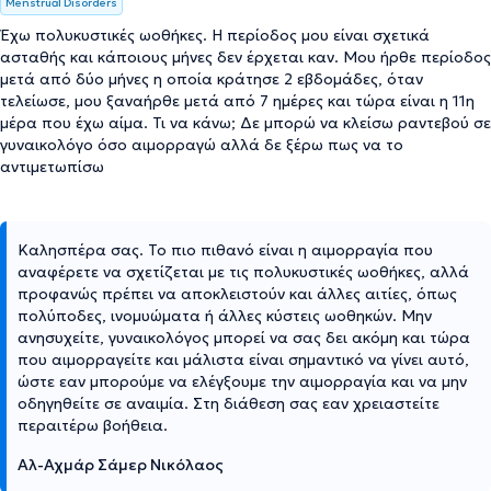
Menstrual Disorders
Έχω πολυκυστικές ωοθήκες. Η περίοδος μου είναι σχετικά
ασταθής και κάποιους μήνες δεν έρχεται καν. Μου ήρθε περίοδος
μετά από δύο μήνες η οποία κράτησε 2 εβδομάδες, όταν
τελείωσε, μου ξαναήρθε μετά από 7 ημέρες και τώρα είναι η 11η
μέρα που έχω αίμα. Τι να κάνω; Δε μπορώ να κλείσω ραντεβού σε
γυναικολόγο όσο αιμορραγώ αλλά δε ξέρω πως να το
αντιμετωπίσω
Καλησπέρα σας. Το πιο πιθανό είναι η αιμορραγία που
αναφέρετε να σχετίζεται με τις πολυκυστικές ωοθήκες, αλλά
προφανώς πρέπει να αποκλειστούν και άλλες αιτίες, όπως
πολύποδες, ινομυώματα ή άλλες κύστεις ωοθηκών. Μην
ανησυχείτε, γυναικολόγος μπορεί να σας δει ακόμη και τώρα
που αιμορραγείτε και μάλιστα είναι σημαντικό να γίνει αυτό,
ώστε εαν μπορούμε να ελέγξουμε την αιμορραγία και να μην
οδηγηθείτε σε αναιμία. Στη διάθεση σας εαν χρειαστείτε
περαιτέρω βοήθεια.
Αλ-Αχμάρ Σάμερ Νικόλαος