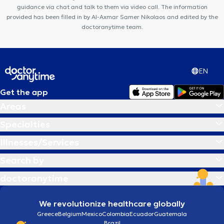
guidance via chat and talk to them via video call. The information
provided has been filled in by Al-Axmar Samer Nikolaos and edited by the
doctoranytime team.
EN
Get the app
Areas
Specialties
Illnesses/Services
Search by
doctoranytime
We revolutionize healthcare globally
Greece
Belgium
Mexico
Colombia
Ecuador
Guatemala
Brazil