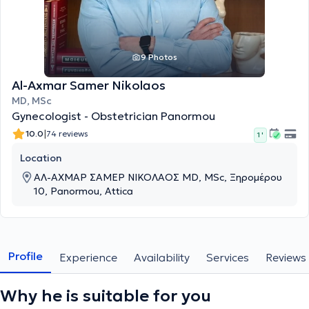
9 Photos
Al-Axmar Samer Nikolaos
MD, MSc
Gynecologist - Obstetrician Panormou
|
10.0
74 reviews
1 '
Location
ΑΛ-ΑΧΜΑΡ ΣΑΜΕΡ ΝΙΚΟΛΑΟΣ MD, MSc, Ξηρομέρου
10, Panormou, Attica
Profile
Experience
Availability
Services
Reviews
Why he is suitable for you