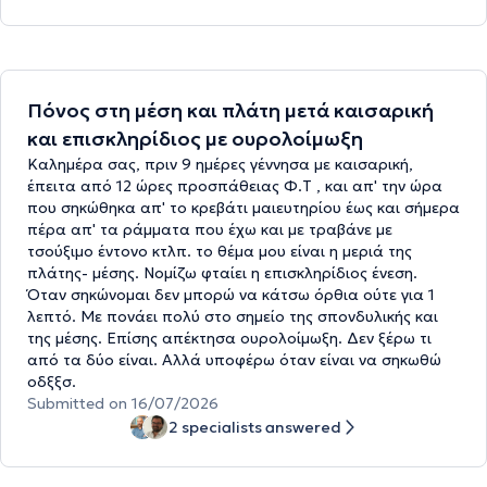
Πόνος στη μέση και πλάτη μετά καισαρική
και επισκληρίδιος με ουρολοίμωξη
Καλημέρα σας, πριν 9 ημέρες γέννησα με καισαρική,
έπειτα από 12 ώρες προσπάθειας Φ.Τ , και απ' την ώρα
που σηκώθηκα απ' το κρεβάτι μαιευτηρίου έως και σήμερα
πέρα απ' τα ράμματα που έχω και με τραβάνε με
τσούξιμο έντονο κτλπ. το θέμα μου είναι η μεριά της
πλάτης- μέσης. Νομίζω φταίει η επισκληρίδιος ένεση.
Όταν σηκώνομαι δεν μπορώ να κάτσω όρθια ούτε για 1
λεπτό. Με πονάει πολύ στο σημείο της σπονδυλικής και
της μέσης. Επίσης απέκτησα ουρολοίμωξη. Δεν ξέρω τι
από τα δύο είναι. Αλλά υποφέρω όταν είναι να σηκωθώ
οδξξσ.
Submitted on 16/07/2026
2 specialists answered