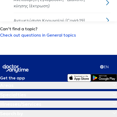
κύησης (έκτρωση)
Αντιμετώπιση Κορωνοϊού (Covid-19)
Can’t find a topic?
Check out questions in General topics
Αρθροπλαστική ώμου
Αρθροσκόπηση γόνατος
Αυτισμός
EN
Get the app
Αυτογνωσία
Areas
Β
Βλεφαρίτιδα
Specialties
Illnesses/Services
Γ
Γαστρικο μποτοξ
Search by