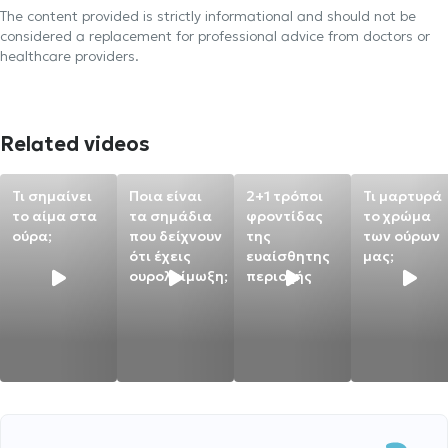
The content provided is strictly informational and should not be
considered a replacement for professional advice from doctors or
healthcare providers.
Related videos
Τι σημαίνει
Ποια είναι
2+1 τρόποι
Τι μαρτυρά
το αίμα στα
τα σημάδια
φροντίδας
το χρώμα
ούρα;
που δείχνουν
της
των ούρων
ότι έχεις
ευαίσθητης
μας;
ουρολοίμωξη;
περιοχής