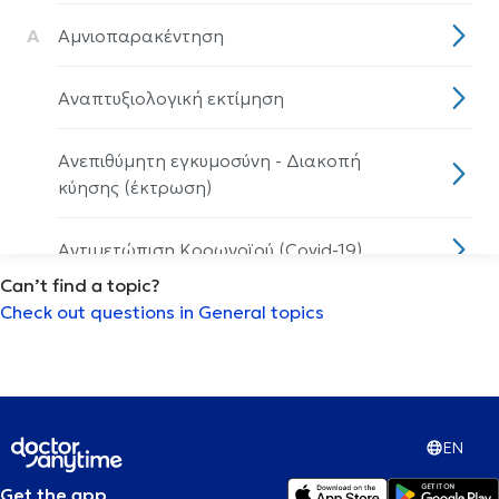
Α
Αμνιοπαρακέντηση
Αναπτυξιολογική εκτίμηση
Ανεπιθύμητη εγκυμοσύνη - Διακοπή
κύησης (έκτρωση)
Αντιμετώπιση Κορωνοϊού (Covid-19)
Can’t find a topic?
Check out questions in General topics
Αρθροπλαστική ώμου
Αρθροσκόπηση γόνατος
Αυτισμός
EN
Get the app