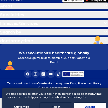
Αυτογνωσία
Areas
Β
Βλεφαρίτιδα
Specialties
Illnesses/Services
Γ
Γαστρικο μποτοξ
Search by
doctoranytime
Γέφυρα δοντιών
We revolutionize healthcare globally
Δ
Διαχείριση πένθους
Greece
Belgium
Mexico
Colombia
Ecuador
Guatemala
Brazil
Ε
Εθισμός
Εθισμός στο διαδίκτυο
Terms and conditions
Cookies
doctoranytime: Data Protection Policy
© 2026 doctoranytime
We use cookies to offer you a top-notch, personalized doctoranytime
Ελκώδης κολίτιδα
experience and help you easily find what you’re looking for.
Customize
Reject
Accept