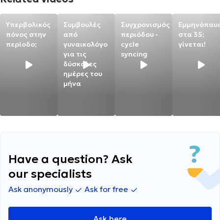
Υπερβολικός
Συμβουλές
Συγχρονισμός
Εμμηνόπαυ
πόνος στην
από
περιόδου -
στα 35;
περίοδο;
γυναικολόγο
cycle
γίνεται!
για τις
syncing
δύσκολες
ημέρες του
μήνα
Have a question? Ask
our specialists
Ask anonymously
Ask for free
Ask here