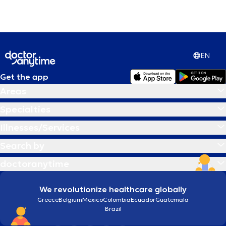
Αρθροσκόπηση γόνατος
Αυτισμός
EN
Get the app
Αυτογνωσία
Areas
Β
Βλεφαρίτιδα
Specialties
Illnesses/Services
Γ
Γαστρικο μποτοξ
Search by
doctoranytime
Γέφυρα δοντιών
We revolutionize healthcare globally
Δ
Διαχείριση πένθους
Greece
Belgium
Mexico
Colombia
Ecuador
Guatemala
Brazil
Ε
Εθισμός