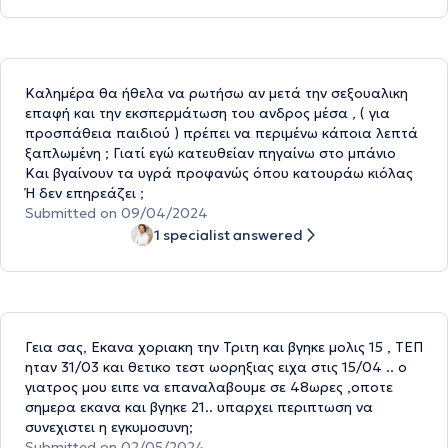
Καλημέρα θα ήθελα να ρωτήσω αν μετά την σεξουαλικη
επαφή και την εκσπερμάτωση του ανδρος μέσα , ( για
προσπάθεια παιδιού ) πρέπει να περιμένω κάποια λεπτά
ξαπλωμένη ; Γιατί εγώ κατευθείαν πηγαίνω στο μπάνιο
Και βγαίνουν τα υγρά προφανώς όπου κατουράω κιόλας
Ή δεν επηρεάζει ;
Submitted on 09/04/2024
1 specialist answered
Γεια σας, Εκανα χοριακη την Τριτη και βγηκε μολις 15 , ΤΕΠ
ηταν 31/03 και θετικο τεστ ωορηξιας ειχα στις 15/04 .. ο
γιατρος μου ειπε να επαναλαβουμε σε 48ωρες ,οποτε
σημερα εκανα και βγηκε 21.. υπαρχει περιπτωση να
συνεχιστει η εγκυμοσυνη;
Submitted on 02/05/2024