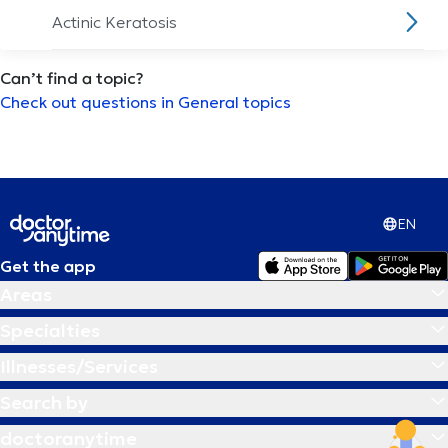
Actinic Keratosis
Can’t find a topic?
Acupuncture
Check out questions in General topics
Adenoids
ADHD
EN
Adhesive Capsulitis
Get the app
Areas
Allergic Rhinitis
Specialties
Allergy
Illnesses/Services
Search by
Alzheimer's disease
doctoranytime