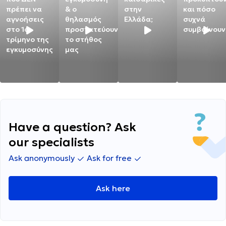
πρέπει να
& ο
στην
και πόσο
αγνοήσεις
θηλασμός
Ελλάδα;
συχνά
στο 1ο
προστατεύουν
συμβαίνουν
τρίμηνο της
το στήθος
εγκυμοσύνης
μας
Have a question? Ask
our specialists
Ask anonymously
Ask for free
Ask here