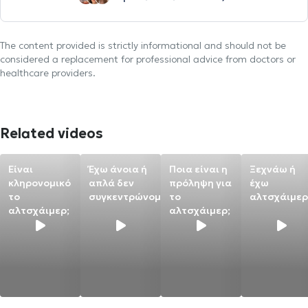
The content provided is strictly informational and should not be
considered a replacement for professional advice from doctors or
healthcare providers.
Related videos
Είναι
Έχω άνοια ή
Ποια είναι η
Ξεχνάω ή
κληρονομικό
απλά δεν
πρόληψη για
έχω
το
συγκεντρώνομαι;
το
αλτσχάιμερ
αλτσχάιμερ;
αλτσχάιμερ;