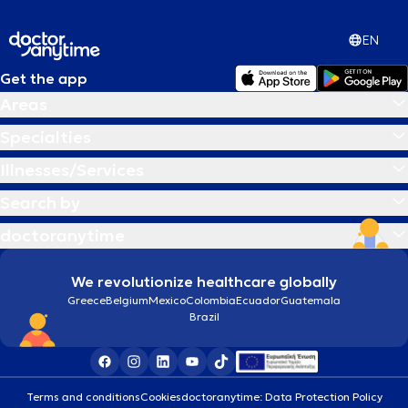
Αυτισμός
EN
Get the app
Αυτογνωσία
Areas
Β
Βλεφαρίτιδα
Specialties
Illnesses/Services
Γ
Γαστρικο μποτοξ
Search by
doctoranytime
Γέφυρα δοντιών
We revolutionize healthcare globally
Δ
Διαχείριση πένθους
Greece
Belgium
Mexico
Colombia
Ecuador
Guatemala
Brazil
Ε
Εθισμός
Εθισμός στο διαδίκτυο
Terms and conditions
Cookies
doctoranytime: Data Protection Policy