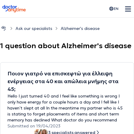
doctoranytime
EN
Ask our specialists
Alzheimer's disease
1 question about Alzheimer's disease
Ποιον γιατρό να επισκεφτώ για έλλειψη
ενέργειας στα 40 και απώλεια μνήμης στα
45;
Hello I just turned 40 and I feel like something is wrong I
only have energy for a couple hours a day and I fell like I
haven’t slept at all In the meantime my partner who is 45
is stating to forget placements of items and short term
memory has declined What doctor do you recommend
Submitted on 19/04/2023
3 specialists answered