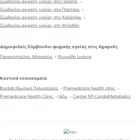
Σύμβουλοι ψυχικής υγείας στο Γαλάτσι
Σύμβουλοι ψυχικής υγείας στα Πατήσια
Σύμβουλοι ψυχικής υγείας στο Χαλάνδρι
Σύμβουλοι ψυχικής υγείας στη Φιλοθέη
Δημοφιλείς Σύμβουλοι ψυχικής υγείας στις Αχαρνές
Παναγοπούλου Αθανασία
Ψωμιάδη Ιωάννα
Κοντινά νοσοκομεία
Bioclab Ιδιωτικά Πολυιατρεία
Premedicare health clinic
Premedicare Health Clinic
Ιάζω
Center NT-CardioMetabolics