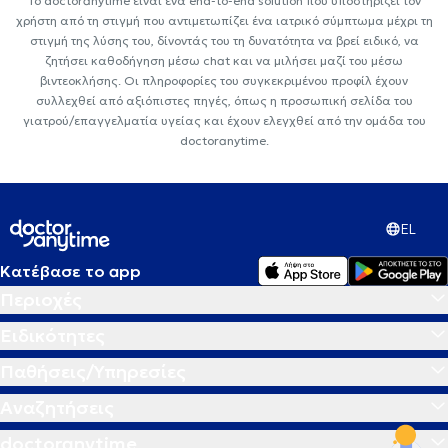
Το doctoranytime είναι ένα end-to-end solution που υποστηρίζει τον
χρήστη από τη στιγμή που αντιμετωπίζει ένα ιατρικό σύμπτωμα μέχρι τη
στιγμή της λύσης του, δίνοντάς του τη δυνατότητα να βρεί ειδικό, να
ζητήσει καθοδήγηση μέσω chat και να μιλήσει μαζί του μέσω
βιντεοκλήσης. Οι πληροφορίες του συγκεκριμένου προφίλ έχουν
συλλεχθεί από αξιόπιστες πηγές, όπως η προσωπική σελίδα του
γιατρού/επαγγελματία υγείας και έχουν ελεγχθεί από την ομάδα του
doctoranytime.
EL
Κατέβασε το app
Περιοχές
Ειδικότητες
Παθήσεις/Υπηρεσίες
Αναζητήσεις
doctoranytime