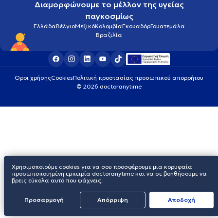
Διαμορφώνουμε το μέλλον της υγείας
παγκοσμίως
Ελλάδα
Βέλγιο
Μεξικό
Κολομβία
Εκουαδόρ
Γουατεμάλα
Βραζιλία
Οροι χρήσης
Cookies
Πολιτική προστασίας προσωπικού απορρήτου
© 2026 doctoranytime
Χρησιμοποιούμε cookies για να σου προσφέρουμε μια κορυφαία
προσωποποιημένη εμπειρία doctoranytime και να σε βοηθήσουμε να
βρεις εύκολα αυτό που ψάχνεις.
Προσαρμογή
Απόρριψη
Aποδοχή