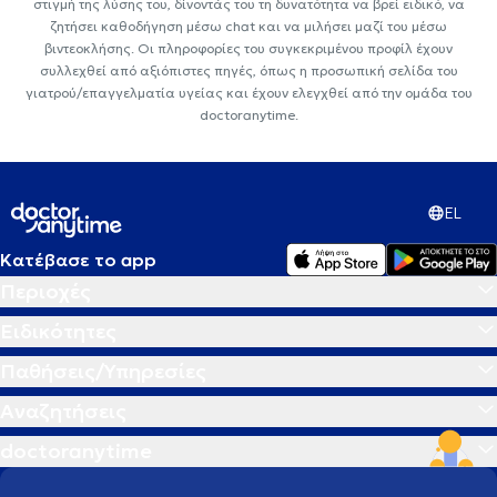
στιγμή της λύσης του, δίνοντάς του τη δυνατότητα να βρεί ειδικό, να
ζητήσει καθοδήγηση μέσω chat και να μιλήσει μαζί του μέσω
βιντεοκλήσης. Οι πληροφορίες του συγκεκριμένου προφίλ έχουν
συλλεχθεί από αξιόπιστες πηγές, όπως η προσωπική σελίδα του
γιατρού/επαγγελματία υγείας και έχουν ελεγχθεί από την ομάδα του
doctoranytime.
EL
Κατέβασε το app
Περιοχές
Ειδικότητες
Παθήσεις/Υπηρεσίες
Αναζητήσεις
doctoranytime