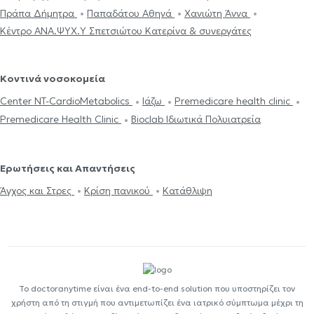
Πράπα Δήμητρα
Παπαδάτου Αθηνά
Χανιώτη Άννα
Κέντρο ΑΝΑ.ΨΥΧ.Υ Σπετσιώτου Κατερίνα & συνεργάτες
Κοντινά νοσοκομεία
Center NT-CardioMetabolics
Ιάζω
Premedicare health clinic
Premedicare Health Clinic
Bioclab Ιδιωτικά Πολυιατρεία
Ερωτήσεις και Απαντήσεις
Άγχος και Στρες
Κρίση πανικού
Κατάθλιψη
Το doctoranytime είναι ένα end-to-end solution που υποστηρίζει τον
χρήστη από τη στιγμή που αντιμετωπίζει ένα ιατρικό σύμπτωμα μέχρι τη