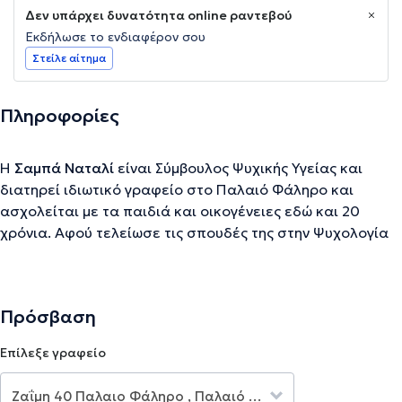
Δεν υπάρχει δυνατότητα online ραντεβού
Εκδήλωσε το ενδιαφέρον σου
Στείλε αίτημα
Πληροφορίες
H
Σαμπά Ναταλί
είναι Σύμβουλος Ψυχικής Υγείας και
διατηρεί ιδιωτικό γραφείο στο Παλαιό Φάληρο και
ασχολείται με τα παιδιά και οικογένειες εδώ και 20
χρόνια. Αφού τελείωσε τις σπουδές της στην Ψυχολογία
(Bsc), ολοκλήρωσε το μεταπτυχιακό της στην
Αναπτυξιακή Ψυχολογία (Developmental Psychology) στο
πανεπιστήμιο του Sussex. Παράλληλα, εκπαιδεύτηκε στο
Πρόσβαση
Λονδίνο πάνω σε διάφορες νέες μορφές θεραπειών για
αυτιστικά παιδιά με την τεχνική του Dr. Lovas. Γυρίζοντας
Επίλεξε γραφείο
πίσω στην Ελλάδα, αποφάσισε να ακολουθήσει έναν
τετραετή κύκλο σεμιναρίων και εκπαίδευσης σε