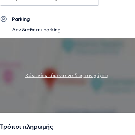
παιγνιοθεραπεία και δραματοθεραπεία, κάτι το οποίο
την έκανε να επιλέξει ως κύρια ασχολία της τα παιδιά και
το παιχνίδι σαν θεραπευτικό μέσο έκφρασης. Συνεχίζει
Parking
μέχρι και σήμερα να προσφέρει το σημαντικό αυτό έργο
Δεν διαθέτει parking
σε οικογένειες και παιδιά που το έχουν ανάγκη.
Αναλαμβάνει εφήβους, οικογένειες και ενήλικες.
Την περιγραφή επιμελείται η ομάδα του doctoranytime βασισμένη σε
επαληθευμένες πληροφορίες.
Κάνε κλικ εδώ για να δεις τον χάρτη
Τρόποι πληρωμής