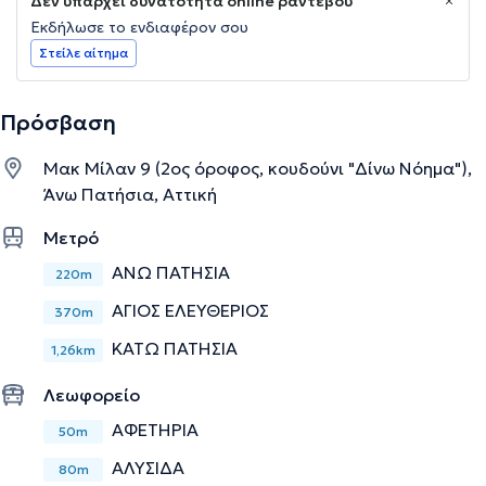
Δεν υπάρχει δυνατότητα online ραντεβού
Εκδήλωσε το ενδιαφέρον σου
Στείλε αίτημα
Πρόσβαση
Μακ Μίλαν 9 (2ος όροφος, κουδούνι "Δίνω Νόημα"),
Άνω Πατήσια, Αττική
Μετρό
ΆΝΩ ΠΑΤΉΣΙΑ
220m
ΆΓΙΟΣ ΕΛΕΥΘΈΡΙΟΣ
370m
ΚΆΤΩ ΠΑΤΉΣΙΑ
1,26km
Λεωφορείο
ΑΦΕΤΗΡΙΑ
50m
ΑΛΥΣΙΔΑ
80m