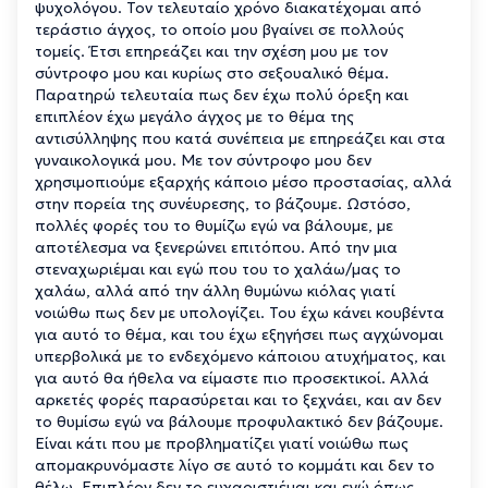
ψυχολόγου. Τον τελευταίο χρόνο διακατέχομαι από
τεράστιο άγχος, το οποίο μου βγαίνει σε πολλούς
τομείς. Έτσι επηρεάζει και την σχέση μου με τον
σύντροφο μου και κυρίως στο σεξουαλικό θέμα.
Παρατηρώ τελευταία πως δεν έχω πολύ όρεξη και
επιπλέον έχω μεγάλο άγχος με το θέμα της
αντισύλληψης που κατά συνέπεια με επηρεάζει και στα
γυναικολογικά μου. Με τον σύντροφο μου δεν
χρησιμοπιούμε εξαρχής κάποιο μέσο προστασίας, αλλά
στην πορεία της συνέυρεσης, το βάζουμε. Ωστόσο,
πολλές φορές του το θυμίζω εγώ να βάλουμε, με
αποτέλεσμα να ξενερώνει επιτόπου. Από την μια
στεναχωριέμαι και εγώ που του το χαλάω/μας το
χαλάω, αλλά από την άλλη θυμώνω κιόλας γιατί
νοιώθω πως δεν με υπολογίζει. Του έχω κάνει κουβέντα
για αυτό το θέμα, και του έχω εξηγήσει πως αγχώνομαι
υπερβολικά με το ενδεχόμενο κάποιου ατυχήματος, και
για αυτό θα ήθελα να είμαστε πιο προσεκτικοί. Αλλά
αρκετές φορές παρασύρεται και το ξεχνάει, και αν δεν
το θυμίσω εγώ να βάλουμε προφυλακτικό δεν βάζουμε.
Είναι κάτι που με προβληματίζει γιατί νοιώθω πως
απομακρυνόμαστε λίγο σε αυτό το κομμάτι και δεν το
θέλω. Επιπλέον δεν το ευχαριστιέμαι και εγώ όπως