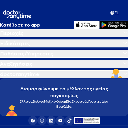
EL
Κατέβασε το app
Περιοχές
Ειδικότητες
Παθήσεις/Υπηρεσίες
Αναζητήσεις
doctoranytime
Διαμορφώνουμε το μέλλον της υγείας
παγκοσμίως
Ελλάδα
Βέλγιο
Μεξικό
Κολομβία
Εκουαδόρ
Γουατεμάλα
Βραζιλία