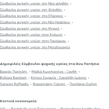
Σύμβουλοι ψυχικής υγείας στη Νέα φιλοθέη
Σύμβουλοι ψυχικής υγείας στη Φιλοθέη
Σύμβουλοι ψυχικής υγείας στα Εξάρχεια
Σύμβουλοι ψυχικής υγείας στο Νέο Ηράκλειο
Σύμβουλοι ψυχικής υγείας στο Ψυχικό
Σύμβουλοι ψυχικής υγείας στον Κολωνό
Σύμβουλοι ψυχικής υγείας στην Πανόρμου
Σύμβουλοι ψυχικής υγείας στο Μεταξουργείο
Δημοφιλείς Σύμβουλοι ψυχικής υγείας στα Άνω Πατήσια
Βρανάς Παντελής
Μαδιά Κωνσταντίνα - Ξανθή
Βοζώρα Βασιλική
Κέντρο Συμφυΐα - Σακαλίδη Ιωάννα
Saracini Raffaello
Φαραντάκης Γιάννης
Πουλάκου Ειρήνη
Κοντινά νοσοκομεία
Ιάζω
Bioclab Ιδιωτικά Πολυιατρεία
Premedicare health clinic