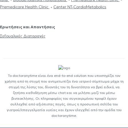
Premedicare Health Clinic
Center NT-CardioMetabolics
Ερωτήσεις και Απαντήσεις
Σεξουαλικές Διαταραχές
Το doctoranytime είναι ένα end-to-end solution που υποστηρίζει τον
χρήστη από τη στιγμή που αντιμετωπίζει ένα ιατρικό σύμπτωμα μέχρι τη
στιγμή της λύσης του, δίνοντάς του τη δυνατότητα να βρεί ειδικό, να
ζητήσει καθοδήγηση μέσω chat και να μιλήσει μαζί του μέσω
βιντεοκλήσης. Οι πληροφορίες του συγκεκριμένου προφίλ έχουν
συλλεχθεί από αξιόπιστες πηγές, όπως η προσωπική σελίδα του
γιατρού/επαγγελματία υγείας και έχουν ελεγχθεί από την ομάδα του
doctoranytime.