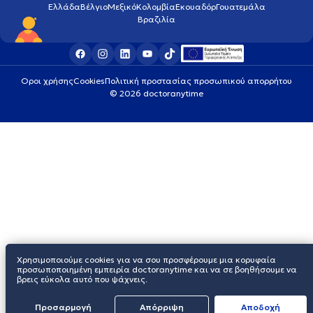
Ελλάδα
Βέλγιο
Μεξικό
Κολομβία
Εκουαδόρ
Γουατεμάλα
Βραζιλία
Οροι χρήσης
Cookies
Πολιτική προστασίας προσωπικού απορρήτου
© 2026 doctoranytime
Χρησιμοποιούμε cookies για να σου προσφέρουμε μια κορυφαία
προσωποποιημένη εμπειρία doctoranytime και να σε βοηθήσουμε να
βρεις εύκολα αυτό που ψάχνεις.
Προσαρμογή
Απόρριψη
Aποδοχή