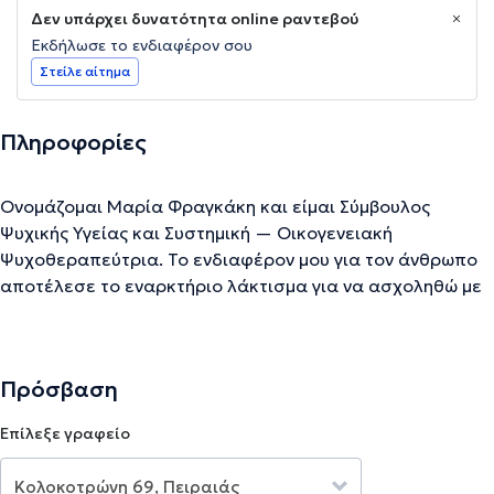
Δεν υπάρχει δυνατότητα online ραντεβού
Εκδήλωσε το ενδιαφέρον σου
Στείλε αίτημα
Πληροφορίες
Ονομάζομαι Μαρία Φραγκάκη και είμαι Σύμβουλος
Ψυχικής Υγείας και Συστημική — Οικογενειακή
Ψυχοθεραπεύτρια. Το ενδιαφέρον μου για τον άνθρωπο
αποτέλεσε το εναρκτήριο λάκτισμα για να ασχοληθώ με
τον τομέα των ανθρωπιστικών σπουδών. Από μικρή με
ενδιέφερε η διδασκαλία και η ενασχόληση μου με τα
παιδιά γενικότερα. Για αυτό τον λόγο επέλεξα να
Πρόσβαση
σπουδάσω Φιλοσοφία, Παιδαγωγική και Ψυχολογία στο
Πανεπιστήμιο Ιωαννίνων. Ως φιλόλογος έχω εργαστεί κι
Επίλεξε γραφείο
εξακολουθώ να εργάζομαι με παιδιά διαφόρων ηλικιακών
ομάδων και μαθησιακών δυνατοτήτων. Παράλληλα έχω