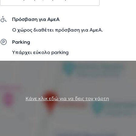
εργαστεί ως ειδική παιδαγωγός παράλληλης στήριξης. Το
βίωμα μου ως εκπαιδευτικός με έκανε να καταλάβω ότι
στο επάγγελμά μου καλούμαι να αντιμετωπίσω δύο
Πρόσβαση για ΑμεΑ
παιδιά: αυτό που έχω απέναντι μου και αυτό που κρύβω
Ο χώρος διαθέτει πρόσβαση για ΑμεΑ.
μέσα μου! Αυτή ακριβώς η συνειδητοποίηση ήταν που με
οδήγησε στο να συνεχίσω τις μεταπτυχιακές μου
Parking
σπουδές στη Ψυχολογία. Παρακολούθησα με επιτυχία το
Μεταπτυχιακό Πρόγραμμα Σπουδών με τίτλο:
Υπάρχει εύκολο parking
Συμβουλευτική Ψυχολογία και Συμβουλευτική στην Υγεία,
την Εκπαίδευση και την Εργασία. Χάρη στο μεταπτυχιακό
μου απέκτησα τον τίτλο της Συμβούλου Ψυχικής Υγείας κι
έμαθα την αξία της συμβουλευτικής η οποία αφορά μια
θεραπευτική διαδικασία κατά την οποία ο σύμβουλος δεν
προσφέρει συμβουλές κι έτοιμες λύσεις στον
Κάνε κλικ εδώ για να δεις τον χάρτη
συμβουλευόμενο: αντιθέτως, συζητά μαζί του και
συνδιαλέγεται προκειμένου να οδηγηθεί ο
συμβουλευόμενος σε μια απόφαση. Η πρώτη μου επαφή
με τη Συστημική Ψυχοθεραπεία ήταν στο πλαίσιο του
μεταπτυχιακού τόσο σε θεωρητικό όσο και σε πρακτικό