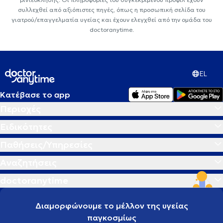
συλλεχθεί από αξιόπιστες πηγές, όπως η προσωπική σελίδα του
γιατρού/επαγγελματία υγείας και έχουν ελεγχθεί από την ομάδα του
doctoranytime.
EL
Κατέβασε το app
Περιοχές
Ειδικότητες
Παθήσεις/Υπηρεσίες
Αναζητήσεις
doctoranytime
Διαμορφώνουμε το μέλλον της υγείας
παγκοσμίως