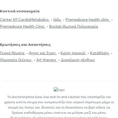
Κοντινά νοσοκομεία
Center NT-CardioMetabolics
Ιάζω
Premedicare health clinic
Premedicare Health Clinic
Bioclab Ιδιωτικά Πολυιατρεία
Ερωτήσεις και Απαντήσεις
Γενικά θέματα
Άγχος και Στρες
Κρίση πανικού
Κατάθλιψη
Θεραπεία ζεύγους
Art therapy
Διαχείριση πένθους
Το doctoranytime είναι ένα end-to-end solution που υποστηρίζει τον
χρήστη από τη στιγμή που αντιμετωπίζει ένα ιατρικό σύμπτωμα μέχρι τη
στιγμή της λύσης του, δίνοντάς του τη δυνατότητα να βρεί ειδικό, να
ζητήσει καθοδήγηση μέσω chat και να μιλήσει μαζί του μέσω
βιντεοκλήσης. Οι πληροφορίες του συγκεκριμένου προφίλ έχουν