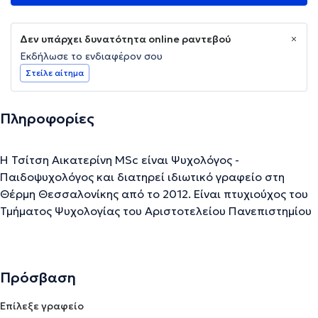
Δεν υπάρχει δυνατότητα online ραντεβού
Εκδήλωσε το ενδιαφέρον σου
Στείλε αίτημα
Πληροφορίες
Η Τσίτση Αικατερίνη MSc είναι Ψυχολόγος -
Παιδοψυχολόγος και διατηρεί ιδιωτικό γραφείο στη
Θέρμη Θεσσαλονίκης από το 2012. Είναι πτυχιούχος του
Τμήματος Ψυχολογίας του Αριστοτελείου Πανεπιστημίου
Θεσσαλονίκης και κάτοχος μεταπτυχιακού τίτλου
σπουδών στην Ψυχολογία (MSc) από το Πανεπιστήμιο του
Λέιντεν της Ολλανδίας. Εξειδικεύεται στη Γνωστική
Πρόσβαση
Συμπεριφορική Ψυχοθεραπεία και έχει εκπαιδευθεί στη
Γνωστική Συμπεριφορική θεραπεία παιδιών και εφήβων
Επίλεξε γραφείο
από την Ελληνική Εταιρεία Έρευνας Συμπεριφοράς,