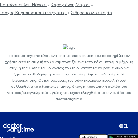
Παπαδοπούλου Νάνσυ
Καραγιάννη Μαρία
Τσόχας Κυριάκος και Συνεργάτες
Σιδηροπούλου Σοφία
Το doctoranytime είναι ένα end-to-end solution που υποστηρίζει τον
χρήστη από τη στιγμή που αντιμετωπίζει ένα ιατρικό σύμπτωμα μέχρι τη
στιγμή της λύσης του, δίνοντάς του τη δυνατότητα να βρεί ειδικό, να
ζητήσει καθοδήγηση μέσω chat και να μιλήσει μαζί του μέσω
βιντεοκλήσης. Οι πληροφορίες του συγκεκριμένου προφίλ έχουν
συλλεχθεί από αξιόπιστες πηγές, όπως η προσωπική σελίδα του
γιατρού/επαγγελματία υγείας και έχουν ελεγχθεί από την ομάδα του
doctoranytime.
EL