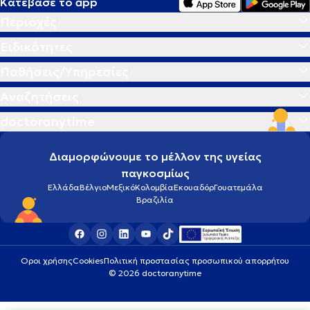
Κατέβασε το app
Περιοχές
Ειδικότητες
Παθήσεις/Υπηρεσίες
Αναζητήσεις
doctoranytime
Διαμορφώνουμε το μέλλον της υγείας
παγκοσμίως
Ελλάδα
Βέλγιο
Μεξικό
Κολομβία
Εκουαδόρ
Γουατεμάλα
Βραζιλία
Οροι χρήσης
Cookies
Πολιτική προστασίας προσωπικού απορρήτου
© 2026 doctoranytime