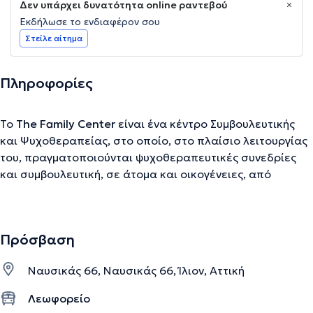
Δεν υπάρχει δυνατότητα online ραντεβού
Εκδήλωσε το ενδιαφέρον σου
Στείλε αίτημα
Πληροφορίες
Το
The Family Center
είναι ένα κέντρο Συμβουλευτικής
και Ψυχοθεραπείας, στο οποίο, στο πλαίσιο λειτουργίας
του, πραγματοποιούνται ψυχοθεραπευτικές συνεδρίες
και συμβουλευτική, σε άτομα και οικογένειες, από
ψυχολόγο και κοινωνικό λειτουργό. Στο The Family Center
αντιμετωπίζονται δυσκολίες ή ζητήματα σχέσεων μέσα
στην οικογένεια τόσο σε ενήλικες (ενδεικτικά: διαχείριση
Πρόσβαση
γεγονότων ζωής, όπως απώλεια, διαζύγιο, συγκρουσιακές
σχέσεις, αποξένωση, ζητήματα στον γονικό ρόλο κ.α),
Ναυσικάς 66, Ναυσικάς 66, Ίλιον, Αττική
όσο και σε παιδιά (ενδεικτικά: αδελφική αντιζηλία,
προσκόλληση, έλλειψη αυτονόμησης, δυσκολίες
Λεωφορείο
προσαρμογής παιδιών/εφήβων, άγχος κ.α), μέσω