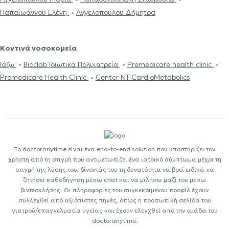
Παπαΐωάννου Ελένη
Αγγελοπούλου Δήμητρα
Κοντινά νοσοκομεία
Ιάζω
Bioclab Ιδιωτικά Πολυιατρεία
Premedicare health clinic
Premedicare Health Clinic
Center NT-CardioMetabolics
Το doctoranytime είναι ένα end-to-end solution που υποστηρίζει τον
χρήστη από τη στιγμή που αντιμετωπίζει ένα ιατρικό σύμπτωμα μέχρι τη
στιγμή της λύσης του, δίνοντάς του τη δυνατότητα να βρεί ειδικό, να
ζητήσει καθοδήγηση μέσω chat και να μιλήσει μαζί του μέσω
βιντεοκλήσης. Οι πληροφορίες του συγκεκριμένου προφίλ έχουν
συλλεχθεί από αξιόπιστες πηγές, όπως η προσωπική σελίδα του
γιατρού/επαγγελματία υγείας και έχουν ελεγχθεί από την ομάδα του
doctoranytime.