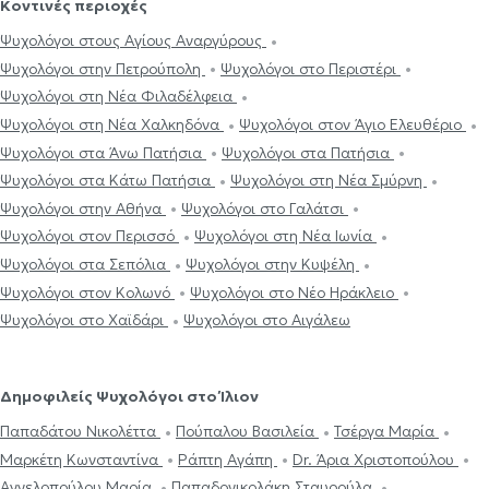
Κοντινές περιοχές
Ψυχολόγοι στους Αγίους Αναργύρους
Ψυχολόγοι στην Πετρούπολη
Ψυχολόγοι στο Περιστέρι
Ψυχολόγοι στη Νέα Φιλαδέλφεια
Ψυχολόγοι στη Νέα Χαλκηδόνα
Ψυχολόγοι στον Άγιο Ελευθέριο
Ψυχολόγοι στα Άνω Πατήσια
Ψυχολόγοι στα Πατήσια
Ψυχολόγοι στα Κάτω Πατήσια
Ψυχολόγοι στη Νέα Σμύρνη
Ψυχολόγοι στην Αθήνα
Ψυχολόγοι στο Γαλάτσι
Ψυχολόγοι στον Περισσό
Ψυχολόγοι στη Νέα Ιωνία
Ψυχολόγοι στα Σεπόλια
Ψυχολόγοι στην Κυψέλη
Ψυχολόγοι στον Κολωνό
Ψυχολόγοι στο Νέο Ηράκλειο
Ψυχολόγοι στο Χαϊδάρι
Ψυχολόγοι στο Αιγάλεω
Δημοφιλείς Ψυχολόγοι στο Ίλιον
Παπαδάτου Νικολέττα
Πούπαλου Βασιλεία
Τσέργα Μαρία
Μαρκέτη Κωνσταντίνα
Ράπτη Αγάπη
Dr. Άρια Χριστοπούλου
Αγγελοπούλου Μαρία
Παπαδονικολάκη Σταυρούλα