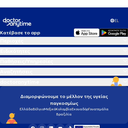
EL
Κατέβασε το app
Περιοχές
Ειδικότητες
Παθήσεις/Υπηρεσίες
Αναζητήσεις
doctoranytime
Διαμορφώνουμε το μέλλον της υγείας
παγκοσμίως
Ελλάδα
Βέλγιο
Μεξικό
Κολομβία
Εκουαδόρ
Γουατεμάλα
Βραζιλία