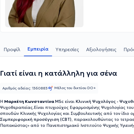
Εμπειρία
Προφίλ
Υπηρεσίες
Αξιολογήσεις
Πρόσ
Γιατί είναι η κατάλληλη για σένα
Μέλος του δικτύου DO+
Αριθμός αδείας: 1360883
Η
Μαρκέτη Κωνσταντίνα
MSc
είναι
Κλινική Ψυχο
Ψυχοθεραπείας.Είναι πτυχιούχος Εφαρμοσμένης Ψυχολογίας του U
σπουδών Κλινικής Ψυχολογίας και Συμβουλευτικής από τον ίδιο οργ
Συμπεριφορική προσέγγιση (CBT)
, παρακολουθώντας το τετραε
Παπακώστας» από το Πανεπιστημιακό Ινστιτούτο Ψυχικής Υγιεινής 
Νοσοκομείο.Συγχρόνως εργαζόταν ως Ψυχολόγος σε διάφορες δο