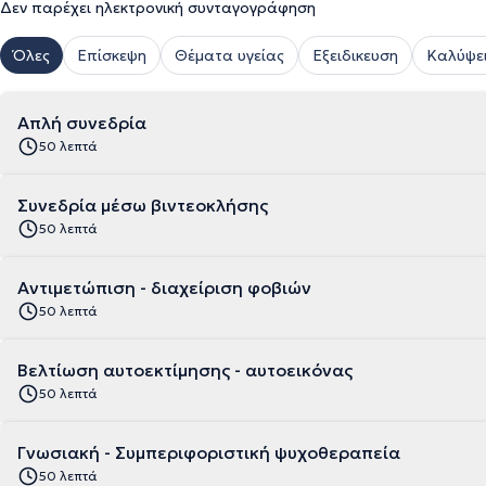
Δεν παρέχει ηλεκτρονική συνταγογράφηση
Όλες
Επίσκεψη
Θέματα υγείας
Εξειδικευση
Καλύψει
Απλή συνεδρία
50 λεπτά
Συνεδρία μέσω βιντεοκλήσης
50 λεπτά
Αντιμετώπιση - διαχείριση φοβιών
50 λεπτά
Βελτίωση αυτοεκτίμησης - αυτοεικόνας
50 λεπτά
Γνωσιακή - Συμπεριφοριστική ψυχοθεραπεία
50 λεπτά