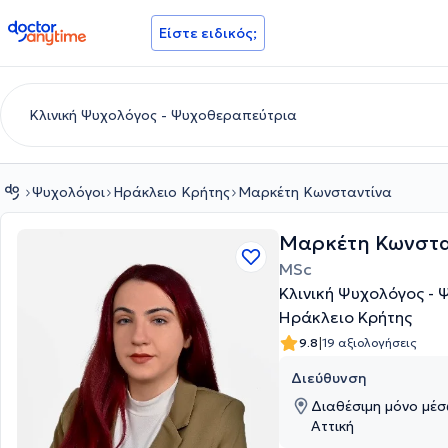
doctoranytime
Είστε ειδικός;
Ψυχολόγοι
Ηράκλειο Κρήτης
Μαρκέτη Κωνσταντίνα
Μαρκέτη Κωνστα
MSc
Κλινική Ψυχολόγος -
Ηράκλειο Κρήτης
|
9.8
19 αξιολογήσεις
Διεύθυνση
Διαθέσιμη μόνο μέσω
Αττική