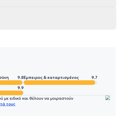
σύνη
9.8
Έμπειρος & καταρτισμένος
9.7
9.9
 με ειδικό και θέλουν να μοιραστούν
τά τους