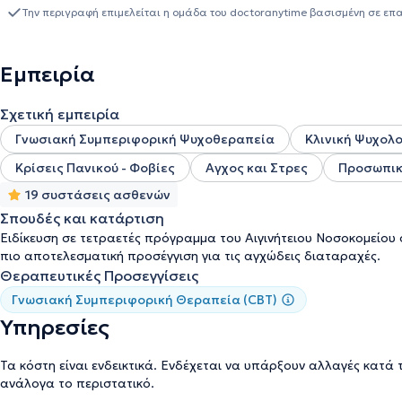
Μεταμόρφωσης, το ΚΕΘΕΑ ΣΤΡΟΦΗ, στην ΑμΚΕ ΙΑΣΙΣ (Αστική Μη 
Την περιγραφή επιμελείται η ομάδα του doctoranytime βασισμένη σε επ
ποικίλες ψυχοκοινωνικές διαταραχές αλλά και ως εθελόντρια σύ
Ψυχολογική υποστήριξη σε ενήλικες για ζητήματα που αφορούν τις 
κατάθλιψη,την γυναικεία ενδυνάμωση όπως και τα ζητήματα που
Εμπειρία
Σχετική εμπειρία
Γνωσιακή Συμπεριφορική Ψυχοθεραπεία
Κλινική Ψυχολ
Κρίσεις Πανικού - Φοβίες
Αγχος και Στρες
Προσωπικ
19 συστάσεις ασθενών
Σπουδές και κατάρτιση
Ειδίκευση σε τετραετές πρόγραμμα του Αιγινήτειου Νοσοκομείου
πιο αποτελεσματική προσέγγιση για τις αγχώδεις διαταραχές.
Θεραπευτικές Προσεγγίσεις
Γνωσιακή Συμπεριφορική Θεραπεία (CBT)
Υπηρεσίες
Τα κόστη είναι ενδεικτικά. Ενδέχεται να υπάρξουν αλλαγές κατά 
ανάλογα το περιστατικό.