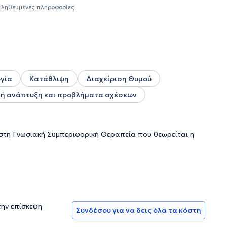
Κερδοσκοπική Εταιρεία) όπου εργαζόταν με άτομα με
αληθευμένες πληροφορίες.
μβουλος φοιτητών.Μέσα από τις συνεδρίες παρέχει
αγχώδεις διαταραχές, τις κρίσεις πανικού, τις φοβίες, την
 αφορούν διαπροσωπικές σχέσεις.
ογία
Κατάθλιψη
Διαχείριση Θυμού
ή ανάπτυξη και προβλήματα σχέσεων
 στη Γνωσιακή Συμπεριφορική Θεραπεία που θεωρείται η
την επίσκεψη
Συνδέσου για να δεις όλα τα κόστη