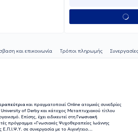
βαση και επικοινωνία
Τρόποι πληρωμής
Συνεργασίες
λόγος - Ψυχοθεραπεύτρια
και πραγματοποιεί Online ατομικές συνεδρίες
niversity of Derby και κάτοχος Μεταπτυχιακού τίτλου
ανισμό. Επίσης, έχει ειδικευτεί στη
Γνωσιακή
τές πρόγραμμα «Γνωσιακές Ψυχοθεραπείες Ιωάννης
Ε.Π.Ι.Ψ.Υ. σε συνεργασία με το Αιγινήτειο
μές και οργανισμούς όπως η Κοινωνική Υπηρεσία Δήμου