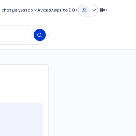
e chat με γιατρό
Ανακάλυψε το DO+
EL