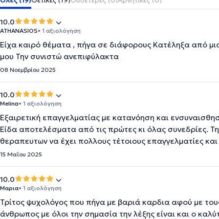
Όλες (19)
Θετικές (19)
Ουδέτερες (0)
Αρνητικές (0)
10.0
ATHANASIOS
• 1 αξιολόγηση
Είχα καιρό θέματα , πήγα σε διάφορους Κατέληξα από μι
μου Την συνιστώ ανεπιφύλακτα
08 Νοεμβρίου 2025
10.0
Melina
• 1 αξιολόγηση
Εξαιρετική επαγγελματίας με κατανόηση και ενσυναισθησ
Είδα αποτελέσματα από τις πρώτες κι όλας συνεδρίες. Τ
θεραπευτων να έχει πολλους τέτοιους επαγγελματίες και
15 Μαΐου 2025
10.0
Μαρια
• 1 αξιολόγηση
Τρίτος ψυχολόγος που πήγα με βαριά καρδια αφού με τους 
άνθρωπος με όλοι την σημασία την λέξης είναι και ο κα