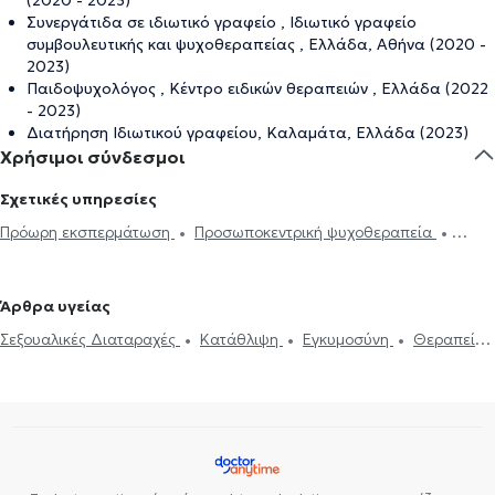
(2020 - 2023)
Συνεργάτιδα σε ιδιωτικό γραφείο , Ιδιωτικό γραφείο
συμβουλευτικής και ψυχοθεραπείας , Ελλάδα, Αθήνα (2020 -
2023)
Παιδοψυχολόγος , Κέντρο ειδικών θεραπειών , Ελλάδα (2022
- 2023)
Διατήρηση Ιδιωτικού γραφείου, Καλαμάτα, Ελλάδα (2023)
Χρήσιμοι σύνδεσμοι
Σχετικές υπηρεσίες
Πρόωρη εκσπερμάτωση
Προσωποκεντρική ψυχοθεραπεία
Συνθετική ψυχοθεραπεία
Τριχοτιλλομανία
Ψυχοδυναμική
ψυχοθεραπεία
Συμβουλευτική εφήβων
Συμβουλευτική γονέων
Άρθρα υγείας
και παιδιών
Ομαδική ψυχοθεραπεία
Κατάθλιψη
Νοητική
Σεξουαλικές Διαταραχές
Κατάθλιψη
Εγκυμοσύνη
Θεραπεία
ενδυνάμωση
Συμβουλευτική φροντιστών ατόμων με άνοια
Life
ζεύγους
Life coaching
Ψυχοθεραπεία Online
Ψυχογενής
coaching
Υπνοθεραπεία
Σεξουαλικές Διαταραχές
Βουλιμία - Ψυχογενής Ανορεξία
Αυτισμός
Εθισμός στο
Ψυχογενής Βουλιμία - Ψυχογενής Ανορεξία
Διαχείριση πένθους
διαδίκτυο
ΔΕΠΥ
Κρίση πανικού
Δίαιτα και διατροφή
Τεστ προσωπικότητας
Τόνωση αυτοεκτίμησης
Άγχος και Στρες
Εθισμός
Τεστ επαγγελματικού προσανατολισμού
Κρίση πανικού