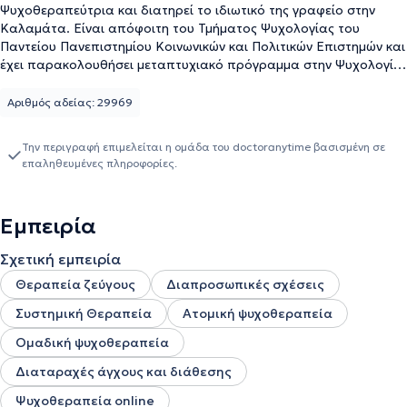
Ψυχοθεραπεύτρια και διατηρεί το ιδιωτικό της γραφείο στην
Καλαμάτα. Είναι απόφοιτη του Τμήματος Ψυχολογίας του
Παντείου Πανεπιστημίου Κοινωνικών και Πολιτικών Επιστημών και
έχει παρακολουθήσει μεταπτυχιακό πρόγραμμα στην Ψυχολογία
της ανάπτυξης του παιδιού και του εφήβου στο University of
Central Lancashire της Αγγλίας. Επιπλέον, έχει εκπαιδευτεί στη
Αριθμός αδείας: 29969
Συστημική Ψυχοθεραπεία στο Λόγω Ψυχής, Ινστιτούτο
εκπαίδευσης & έρευνας στη συστημική ψυχοθεραπεία. Στο
Την περιγραφή επιμελείται η ομάδα του doctoranytime βασισμένη σε
ιδιωτικό της γραφείο προσφέρει εξατομικευμένες υπηρεσίες
επαληθευμένες πληροφορίες.
Συμβουλευτικής και Ψυχοθεραπείας σε εφήβους, ενήλικες,
ζευγάρια, γονείς και οικογένειες.
Εμπειρία
Σχετική εμπειρία
Θεραπεία ζεύγους
Διαπροσωπικές σχέσεις
Συστημική Θεραπεία
Ατομική ψυχοθεραπεία
Ομαδική ψυχοθεραπεία
Διαταραχές άγχους και διάθεσης
Ψυχοθεραπεία online