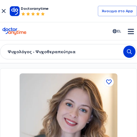
Doctoranytime
Άνοιγμα στο App
doctoranytime
EL
Ψυχολόγος - Ψυχοθεραπεύτρια