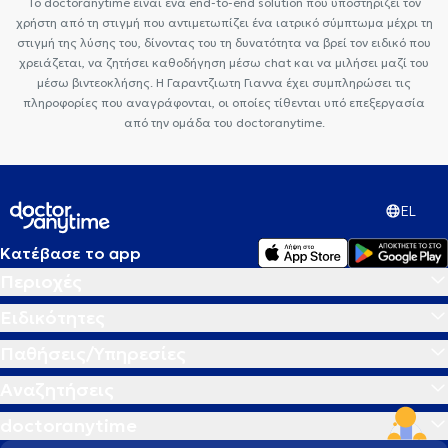
Το doctoranytime είναι ένα end-to-end solution που υποστηρίζει τον
χρήστη από τη στιγμή που αντιμετωπίζει ένα ιατρικό σύμπτωμα μέχρι τη
στιγμή της λύσης του, δίνοντας του τη δυνατότητα να βρεί τον ειδικό που
χρειάζεται, να ζητήσει καθοδήγηση μέσω chat και να μιλήσει μαζί του
μέσω βιντεοκλήσης. Η Γαραντζιωτη Γιαννα έχει συμπληρώσει τις
πληροφορίες που αναγράφονται, οι οποίες τίθενται υπό επεξεργασία
από την ομάδα του doctoranytime.
EL
Κατέβασε το app
Περιοχές
Ειδικότητες
Παθήσεις/Υπηρεσίες
Αναζητήσεις
doctoranytime