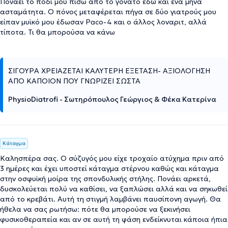
Πονάει το πόδι μου πίσω από το γόνατο εδώ και ένα μήνα
ασταμάτητα. Ο πόνος μεταφέρεται πήγα σε δύο γιατρούς μου
είπαν μυϊκό μου έδωσαν Paco-4 και ο άλλος λοναριτ, αλλά
τίποτα. Τι θα μπορούσα να κάνω
ΣΙΓΟΥΡΑ ΧΡΕΙΑΖΕΤΑΙ ΚΑΛΥΤΕΡΗ ΕΞΕΤΑΣΗ- ΑΞΙΟΛΟΓΗΣΗ
ΑΠΟ ΚΑΠΟΙΟΝ ΠΟΥ ΓΝΩΡΙΖΕΙ ΣΩΣΤΑ
PhysioDiatrofi - Σωτηρόπουλος Γεώργιος & Φέκα Κατερίνα
Κάταγμα
Καλησπέρα σας. Ο σύζυγός μου είχε τροχαίο ατύχημα πριν από
3 ημέρες και έχει υποστεί κάταγμα στέρνου καθώς και κάταγμα
στην οσφυϊκή μοίρα της σπονδυλικής στήλης. Πονάει αρκετά,
δυσκολεύεται πολύ να καθίσει, να ξαπλώσει αλλά και να σηκωθεί
από το κρεβάτι. Αυτή τη στιγμή λαμβάνει παυσίπονη αγωγή. Θα
ήθελα να σας ρωτήσω: πότε θα μπορούσε να ξεκινήσει
φυσικοθεραπεία και αν σε αυτή τη φάση ενδείκνυται κάποια ήπια