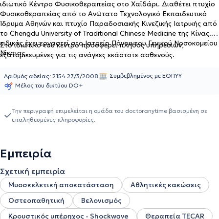
ιδιωτικό Κέντρο Φυσικοθεραπείας στο Χαϊδάρι. Διαθέτει πτυχίο
Φυσικοθεραπείας από το Ανώτατο Τεχνολογικό Εκπαιδευτικό
Ίδρυμα Αθηνών και πτυχίο Παραδοσιακής Κινεζικής Ιατρικής από
το Chengdu University of Traditional Chinese Medicine της Κίνας. Ο
ειδικός έχει εργαστεί στο Ιατρείο Πόνου του Γενικού Νοσοκομείου
Στο ιδιωτικό του κέντρο προσφέρει πλήθος υπηρεσιών,
Νίκαιας.
εξατομικευμένες για τις ανάγκες εκάστοτε ασθενούς.
Συμβεβλημένος με ΕΟΠΥΥ
Αριθμός αδείας: 2154 27/3/2008
Μέλος του δικτύου DO+
Την περιγραφή επιμελείται η ομάδα του doctoranytime βασισμένη σε
επαληθευμένες πληροφορίες.
Εμπειρία
Σχετική εμπειρία
Μυοσκελετική αποκατάσταση
Αθλητικές κακώσεις
Οστεοπαθητική
Βελονισμός
Κρουστικός υπέρηχος - Shockwave
Θεραπεία TECAR