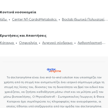
σύνδρομο
Επικονδυλίτιδα
Οστεοαρθρίτιδα
Σύνδρομο
καρπιαίου σωλήνα
Κρουστικά κύματα
Πόνος στον ώμο
Φυσικοθεραπευτές στο Κερατσίνι
Φυσικοθεραπευτές στην
καρπιαίου σωλήνα
Κυψέλη
Φυσικοθεραπευτές στη Νέα Χαλκηδόνα
Κοντινά νοσοκομεία
Φυσικοθεραπευτές στο Μοσχάτο
Φυσικοθεραπευτές στα Άνω
Ιάζω
Center NT-CardioMetabolics
Bioclab Ιδιωτικά Πολυιατρεία
Πατήσια
Premedicare health clinic
Premedicare Health Clinic
Ερωτήσεις και Απαντήσεις
Κάταγμα
Οσφυαλγία
Αυχενικό σύνδρομο
Αρθροπλαστική
ισχίου
Το doctoranytime είναι ένα end-to-end solution που υποστηρίζει τον
χρήστη από τη στιγμή που αντιμετωπίζει ένα ιατρικό σύμπτωμα μέχρι τη
στιγμή της λύσης του, δίνοντας του τη δυνατότητα να βρεί τον ειδικό που
χρειάζεται, να ζητήσει καθοδήγηση μέσω chat και να μιλήσει μαζί του
μέσω βιντεοκλήσης. Ο PhysioDiatrofi - Σωτηροπουλος Γεωργιος & Φεκα
Κατερινα έχει συμπληρώσει τις πληροφορίες που αναγράφονται, οι
οποίες τίθενται υπό επεξεργασία από την ομάδα του doctoranytime.