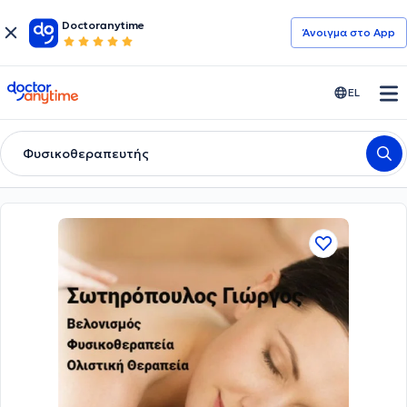
Doctoranytime
Άνοιγμα στο App
doctoranytime
EL
Φυσικοθεραπευτής