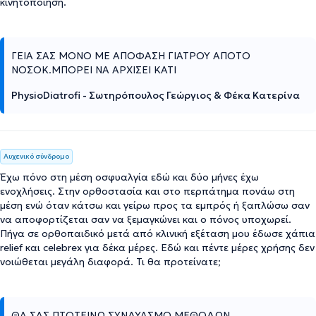
κινητοποίηση.
ΓΕΙΑ ΣΑΣ ΜΟΝΟ ΜΕ ΑΠΟΦΑΣΗ ΓΙΑΤΡΟΥ ΑΠΟΤΟ
ΝΟΣΟΚ.ΜΠΟΡΕΙ ΝΑ ΑΡΧΙΣΕΙ ΚΑΤΙ
PhysioDiatrofi - Σωτηρόπουλος Γεώργιος & Φέκα Κατερίνα
Αυχενικό σύνδρομο
Έχω πόνο στη μέση οσφυαλγία εδώ και δύο μήνες έχω
ενοχλήσεις. Στην ορθοστασία και στο περπάτημα πονάω στη
μέση ενώ όταν κάτσω και γείρω προς τα εμπρός ή ξαπλώσω σαν
να αποφορτίζεται σαν να ξεμαγκώνει και ο πόνος υποχωρεί.
Πήγα σε ορθοπαιδικό μετά από κλινική εξέταση μου έδωσε χάπια
relief και celebrex για δέκα μέρες. Εδώ και πέντε μέρες χρήσης δεν
νοιώθεται μεγάλη διαφορά. Τι θα προτείνατε;
ΘΑ ΣΑΣ ΠΤΟΤΕΙΝΩ ΣΥΝΔΥΑΣΜΟ ΜΕΘΟΔΩΝ