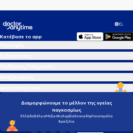
EL
Κατέβασε το app
Περιοχές
Ειδικότητες
Παθήσεις/Υπηρεσίες
Αναζητήσεις
doctoranytime
Διαμορφώνουμε το μέλλον της υγείας
παγκοσμίως
Ελλάδα
Βέλγιο
Μεξικό
Κολομβία
Εκουαδόρ
Γουατεμάλα
Βραζιλία