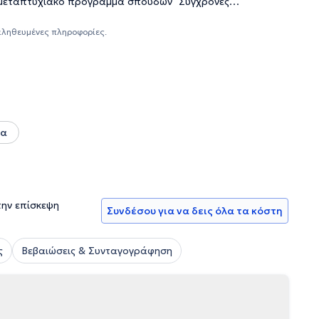
ο μεταπτυχιακό πρόγραμμα σπουδών "Σύγχρονες
ούς" του τμήματος Ιατρικής του Εθνικού και
 καταρράκτη και διαθλαστικής χειρουργικής (Laser
αληθευμένες πληροφορίες.
ειδούς και αμφιβληστροειδούς. Η ιατρός έχει
λος της Ελληνικής Οφθαλμολογικής Εταιρείας και του
δα
την επίσκεψη
Συνδέσου για να δεις όλα τα κόστη
ς
Βεβαιώσεις & Συνταγογράφηση