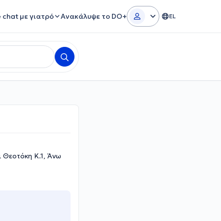
e chat με γιατρό
Ανακάλυψε το DO+
EL
ι Θεοτόκη Κ.1, Άνω