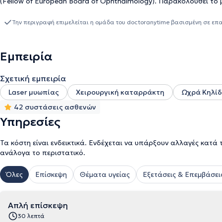
(Fellow of European Board of Ophthalmology). Παρακολουθεί τ
προσεγγίσεις στην παθολογία και χειρουργική του αμφιβληστροειδ
Καποδιστριακού Πανεπιστημίου Αθηνών. Αναλαμβάνει επεμβάσεις
Την περιγραφή επιμελείται η ομάδα του doctoranytime βασισμένη σε επ
μυωπίας, υπερμετρωπίας, αστιγματισμού), περιστατικά ωχροπαθειών και διαβητικής αμφιβληστροειδοπάθειας,
παρακολούθηση και αντιμετώπιση γλαυκώματος, παθήσεων κερατο
συμμετάσχει σε πληθώρα οφθαλμολογικών συνεδρίων και είναι μέ
Εμπειρία
Ιατρικού Συλλόγου Αθηνών.
Σχετική εμπειρία
Laser μυωπίας
Χειρουργική καταρράκτη
Ωχρά Κηλί
42 συστάσεις ασθενών
Υπηρεσίες
Τα κόστη είναι ενδεικτικά. Ενδέχεται να υπάρξουν αλλαγές κατά 
ανάλογα το περιστατικό.
Όλες
Επίσκεψη
Θέματα υγείας
Εξετάσεις & Επεμβάσει
Απλή επίσκεψη
30 λεπτά