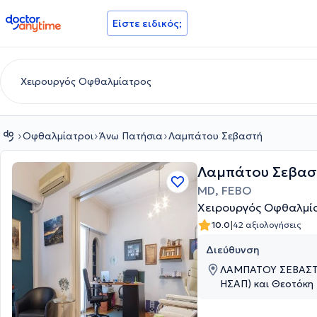
doctoranytime
Είστε ειδικός;
Οφθαλμίατροι
Άνω Πατήσια
Λαμπάτου Σεβαστή
Λαμπάτου Σεβασ
MD, FEBO
Χειρουργός Οφθαλμί
|
10.0
42 αξιολογήσεις
Διεύθυνση
ΛΑΜΠΑΤΟΥ ΣΕΒΑΣΤΗ,
ΗΣΑΠ) και Θεοτόκη 