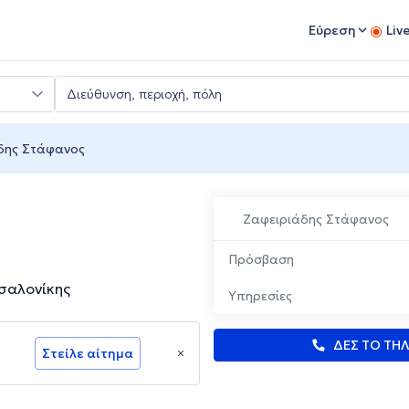
Εύρεση
Liv
δης Στάφανος
Ζαφειριάδης Στάφανος
Πρόσβαση
σαλονίκης
Υπηρεσίες
ΔΕΣ ΤΟ ΤΗ
Στείλε αίτημα