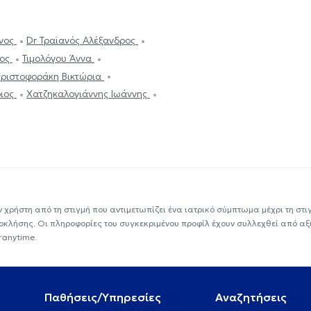
ίνος
Dr Τραϊανός Αλέξανδρος
ιος
Τιμολόγου Άννα
ριστοφοράκη Βικτώρια
ριος
Χατζηκαλογιάννης Ιωάννης
ν χρήστη από τη στιγμή που αντιμετωπίζει ένα ιατρικό σύμπτωμα μέχρι τη στιγμ
εοκλήσης. Οι πληροφορίες του συγκεκριμένου προφίλ έχουν συλλεχθεί από αξ
ranytime.
Παθήσεις/Υπηρεσίες
Αναζητήσεις