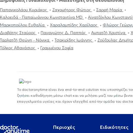
Δημοφιλείς Γυναικολόγοι - Μαιευτήρες στη Θεσσαλονίκη
Παπανικολάου Κυριάκος
Ζαχομήτρος Φώτιος
Σαρρή Μαρία
Καλοειδά - Παπαϊωάννου Κωνσταντίνα MD
Αϊνατζόγλου Κωνσταντ
Μαρκοπούλου Ευθαλία
Χαραλαμπίδης Χαρίλαος
Φλώρος Γεώργ
Διαβάτης Σταύρος
Παναγιώτης Δ. Παππάς
Αμπατζή Χριστίνα
Χ
Ταρλατζή Θεώνη - Νόνικα
Τσακιρίδης Ιωάννης
Ζούζουλας Δημήτ
Τόλκος Αθανάσιος
Γραμμένου Σοφία
Το doctoranytime είναι ένα end-to-end solution που υποστηρίζει το
ζητήσει καθοδήγηση μέσω chat και να μιλήσει μαζί του μέσω βιντ
επαγγελματία υγείας και έχουν ελεγχθεί από την ομάδα του docto
Περιοχές
Ειδικότητες