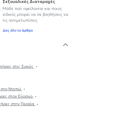
Σεξουαλικές Διαταραχές
ς
Μάθε πού οφείλονται και ποιος
ειδικός μπορεί να σε βοηθήσεις να
τις αντιμετωπίσεις
Δες όλο το άρθρο
υτήρες στις Συκιές
ς στο Ντεπώ
τήρες στον Εύοσμο
υτήρες στην Περαία