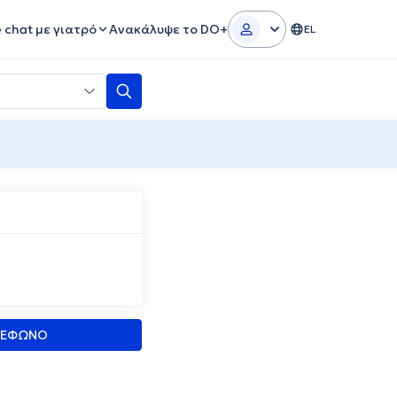
e chat με γιατρό
Ανακάλυψε το DO+
EL
ΛΕΦΩΝΟ