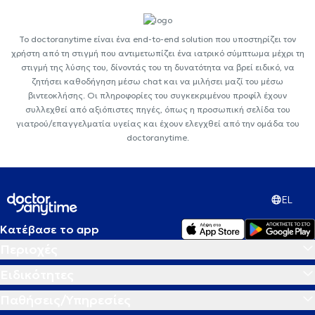
Το doctoranytime είναι ένα end-to-end solution που υποστηρίζει τον
χρήστη από τη στιγμή που αντιμετωπίζει ένα ιατρικό σύμπτωμα μέχρι τη
στιγμή της λύσης του, δίνοντάς του τη δυνατότητα να βρεί ειδικό, να
ζητήσει καθοδήγηση μέσω chat και να μιλήσει μαζί του μέσω
βιντεοκλήσης. Οι πληροφορίες του συγκεκριμένου προφίλ έχουν
συλλεχθεί από αξιόπιστες πηγές, όπως η προσωπική σελίδα του
γιατρού/επαγγελματία υγείας και έχουν ελεγχθεί από την ομάδα του
doctoranytime.
EL
Κατέβασε το app
Περιοχές
Ειδικότητες
Παθήσεις/Υπηρεσίες