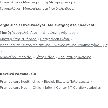
Γυναικολόγοι - Μαιευτήρες στη Μεταμόρφωση
Γυναικολόγοι - Μαιευτήρες στη Νέα Χαλκηδόνα
Δημοφιλείς Γυναικολόγοι - Μαιευτήρες στο Χαλάνδρι
Μπιτζή Γαρυφαλιά (Λίνα)
Δημολένης Λάμπρος
Μαχαιριώτης Νικόλαος
Πασχαλίδου Ελένη
Νικολαΐδου Μαριλία
Γάτος Ηλίας
Αραμπατζής Ιωάννης
Κοντινά νοσοκομεία
Premedicare health clinic
Bioclab Ιδιωτικά Πολυιατρεία
Premedicare Health Clinic
Ιάζω
Center NT-CardioMetabolics