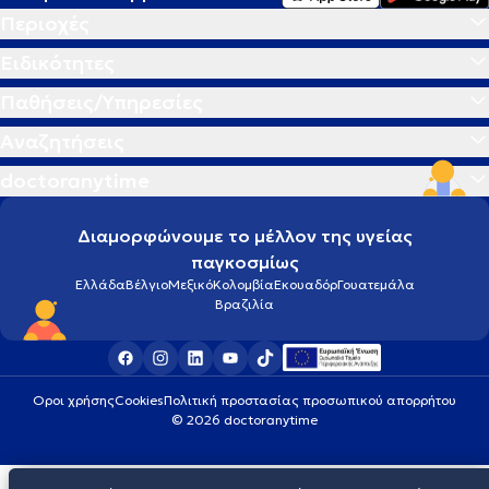
Περιοχές
Ειδικότητες
Παθήσεις/Υπηρεσίες
Αναζητήσεις
doctoranytime
Διαμορφώνουμε το μέλλον της υγείας
παγκοσμίως
Ελλάδα
Βέλγιο
Μεξικό
Κολομβία
Εκουαδόρ
Γουατεμάλα
Βραζιλία
Οροι χρήσης
Cookies
Πολιτική προστασίας προσωπικού απορρήτου
© 2026 doctoranytime