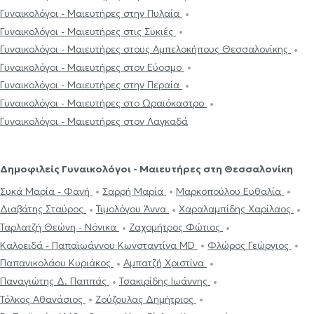
Γυναικολόγοι - Μαιευτήρες στην Πυλαία
Γυναικολόγοι - Μαιευτήρες στις Συκιές
Γυναικολόγοι - Μαιευτήρες στους Αμπελοκήπους Θεσσαλονίκης
Γυναικολόγοι - Μαιευτήρες στον Εύοσμο
Γυναικολόγοι - Μαιευτήρες στην Περαία
Γυναικολόγοι - Μαιευτήρες στο Ωραιόκαστρο
Γυναικολόγοι - Μαιευτήρες στον Λαγκαδά
Δημοφιλείς Γυναικολόγοι - Μαιευτήρες στη Θεσσαλονίκη
Συκά Μαρία - Φανή
Σαρρή Μαρία
Μαρκοπούλου Ευθαλία
Διαβάτης Σταύρος
Τιμολόγου Άννα
Χαραλαμπίδης Χαρίλαος
Ταρλατζή Θεώνη - Νόνικα
Ζαχομήτρος Φώτιος
Καλοειδά - Παπαϊωάννου Κωνσταντίνα MD
Φλώρος Γεώργιος
Παπανικολάου Κυριάκος
Αμπατζή Χριστίνα
Παναγιώτης Δ. Παππάς
Τσακιρίδης Ιωάννης
Τόλκος Αθανάσιος
Ζούζουλας Δημήτριος