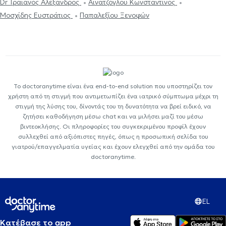
Dr Τραϊανός Αλέξανδρος
Αϊνατζόγλου Κωνσταντίνος
Μοσχίδης Ευστράτιος
Παπαλεξίου Ξενοφών
Το doctoranytime είναι ένα end-to-end solution που υποστηρίζει τον
χρήστη από τη στιγμή που αντιμετωπίζει ένα ιατρικό σύμπτωμα μέχρι τη
στιγμή της λύσης του, δίνοντάς του τη δυνατότητα να βρεί ειδικό, να
ζητήσει καθοδήγηση μέσω chat και να μιλήσει μαζί του μέσω
βιντεοκλήσης. Οι πληροφορίες του συγκεκριμένου προφίλ έχουν
συλλεχθεί από αξιόπιστες πηγές, όπως η προσωπική σελίδα του
γιατρού/επαγγελματία υγείας και έχουν ελεγχθεί από την ομάδα του
doctoranytime.
EL
Κατέβασε το app