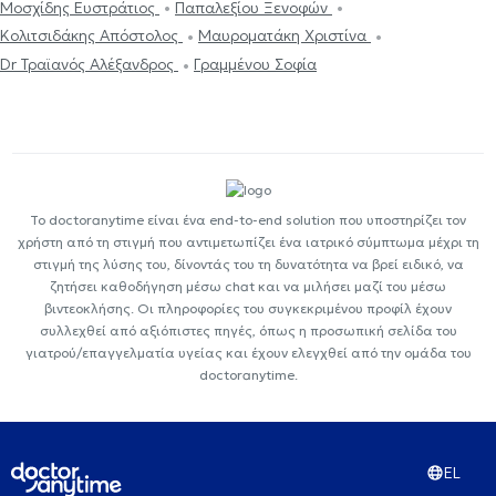
Μοσχίδης Ευστράτιος
Παπαλεξίου Ξενοφών
Κολιτσιδάκης Απόστολος
Μαυροματάκη Χριστίνα
Dr Τραϊανός Αλέξανδρος
Γραμμένου Σοφία
Το doctoranytime είναι ένα end-to-end solution που υποστηρίζει τον
χρήστη από τη στιγμή που αντιμετωπίζει ένα ιατρικό σύμπτωμα μέχρι τη
στιγμή της λύσης του, δίνοντάς του τη δυνατότητα να βρεί ειδικό, να
ζητήσει καθοδήγηση μέσω chat και να μιλήσει μαζί του μέσω
βιντεοκλήσης. Οι πληροφορίες του συγκεκριμένου προφίλ έχουν
συλλεχθεί από αξιόπιστες πηγές, όπως η προσωπική σελίδα του
γιατρού/επαγγελματία υγείας και έχουν ελεγχθεί από την ομάδα του
doctoranytime.
EL