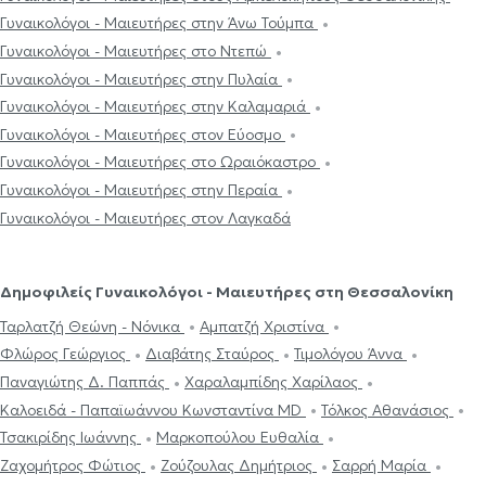
Γυναικολόγοι - Μαιευτήρες στην Άνω Τούμπα
Γυναικολόγοι - Μαιευτήρες στο Ντεπώ
Γυναικολόγοι - Μαιευτήρες στην Πυλαία
Γυναικολόγοι - Μαιευτήρες στην Καλαμαριά
Γυναικολόγοι - Μαιευτήρες στον Εύοσμο
Γυναικολόγοι - Μαιευτήρες στο Ωραιόκαστρο
Γυναικολόγοι - Μαιευτήρες στην Περαία
Γυναικολόγοι - Μαιευτήρες στον Λαγκαδά
Δημοφιλείς Γυναικολόγοι - Μαιευτήρες στη Θεσσαλονίκη
Ταρλατζή Θεώνη - Νόνικα
Αμπατζή Χριστίνα
Φλώρος Γεώργιος
Διαβάτης Σταύρος
Τιμολόγου Άννα
Παναγιώτης Δ. Παππάς
Χαραλαμπίδης Χαρίλαος
Καλοειδά - Παπαϊωάννου Κωνσταντίνα MD
Τόλκος Αθανάσιος
Τσακιρίδης Ιωάννης
Μαρκοπούλου Ευθαλία
Ζαχομήτρος Φώτιος
Ζούζουλας Δημήτριος
Σαρρή Μαρία