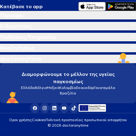
Κατέβασε το app
Περιοχές
Ειδικότητες
Παθήσεις/Υπηρεσίες
Αναζητήσεις
doctoranytime
Διαμορφώνουμε το μέλλον της υγείας
παγκοσμίως
Ελλάδα
Βέλγιο
Μεξικό
Κολομβία
Εκουαδόρ
Γουατεμάλα
Βραζιλία
Οροι χρήσης
Cookies
Πολιτική προστασίας προσωπικού απορρήτου
© 2026 doctoranytime