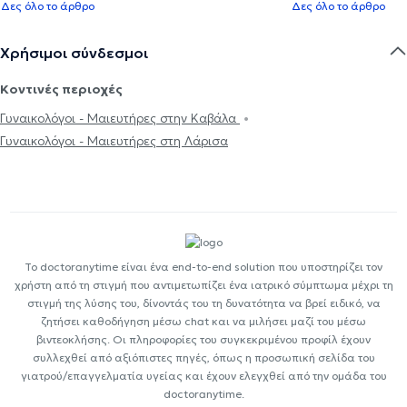
Δες όλο το άρθρο
Δες όλο το άρθρο
Χρήσιμοι σύνδεσμοι
Κοντινές περιοχές
Γυναικολόγοι - Μαιευτήρες στην Καβάλα
Γυναικολόγοι - Μαιευτήρες στη Λάρισα
Το doctoranytime είναι ένα end-to-end solution που υποστηρίζει τον
χρήστη από τη στιγμή που αντιμετωπίζει ένα ιατρικό σύμπτωμα μέχρι τη
στιγμή της λύσης του, δίνοντάς του τη δυνατότητα να βρεί ειδικό, να
ζητήσει καθοδήγηση μέσω chat και να μιλήσει μαζί του μέσω
βιντεοκλήσης. Οι πληροφορίες του συγκεκριμένου προφίλ έχουν
συλλεχθεί από αξιόπιστες πηγές, όπως η προσωπική σελίδα του
γιατρού/επαγγελματία υγείας και έχουν ελεγχθεί από την ομάδα του
doctoranytime.