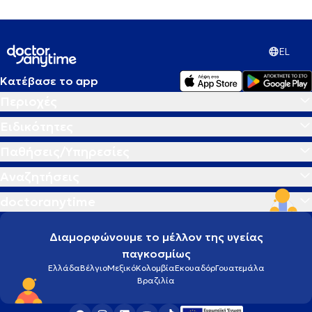
EL
Κατέβασε το app
Περιοχές
Ειδικότητες
Παθήσεις/Υπηρεσίες
Αναζητήσεις
doctoranytime
Διαμορφώνουμε το μέλλον της υγείας
παγκοσμίως
Ελλάδα
Βέλγιο
Μεξικό
Κολομβία
Εκουαδόρ
Γουατεμάλα
Βραζιλία