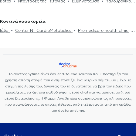
Botox
Νταντάδες της Γειτονιάς
Εμμηνόπαυση
Υαλουρονικό
Βελονισμός
HIV-AIDS
Διαβήτης
Διακοπή Καπνίσματος
Γιατροί στον Άλιμο
Γενικοί Γιατροί στην Πεύκη
Γενικοί Γιατροί
Οξύ - Fillers
Δίαιτα και διατροφή
Διαβήτης
HIV-AIDS
Ευερέθιστο έντερο
Ιλαρά
Ίωση Γρίπη Κρυολόγημα
στην Αγία Παρασκευή
Γενικοί Γιατροί στο Μαρούσι
Χοληστερίνη
Ίωση Γρίπη Κρυολόγημα
Εμβόλιο γρίπης
Ιλαρά
Προσωπικός Γιατρός
Κοντινά νοσοκομεία
Ψωρίαση
Ιάζω
Center NT-CardioMetabolics
Premedicare health clinic
Bioclab Ιδιωτικά Πολυιατρεία
Premedicare Health Clinic
Το doctoranytime είναι ένα end-to-end solution που υποστηρίζει τον
χρήστη από τη στιγμή που αντιμετωπίζει ένα ιατρικό σύμπτωμα μέχρι τη
στιγμή της λύσης του, δίνοντας του τη δυνατότητα να βρεί τον ειδικό που
χρειάζεται, να ζητήσει καθοδήγηση μέσω chat και να μιλήσει μαζί του
μέσω βιντεοκλήσης. Η Φαρρη Αγαθη έχει συμπληρώσει τις πληροφορίες
που αναγράφονται, οι οποίες τίθενται υπό επεξεργασία από την ομάδα
του doctoranytime.