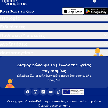
EL
Κατέβασε το app
Περιοχές
Ειδικότητες
Παθήσεις/Υπηρεσίες
Αναζητήσεις
doctoranytime
Διαμορφώνουμε το μέλλον της υγείας
παγκοσμίως
Ελλάδα
Βέλγιο
Μεξικό
Κολομβία
Εκουαδόρ
Γουατεμάλα
Βραζιλία
Οροι χρήσης
Cookies
Πολιτική προστασίας προσωπικού απορρήτου
© 2026 doctoranytime