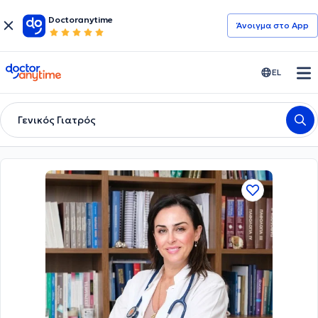
Doctoranytime
Άνοιγμα στο App
doctoranytime
EL
Γενικός Γιατρός