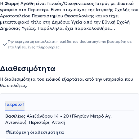
Η
Φαρρή Αγάθη
είναι Γενικός/Οικογενειακος Ιατρός με ιδιωτικό
γραφείο στο Περιστέρι. Είναι πτυχιούχος της Ιατρικής Σχολής του
Αριστοτελείου Πανεπιστημίου Θεσσαλονίκης και κατέχει
μεταπτυχιακό τίτλο στη Δημόσια Υγεία από την Εθνική Σχολή
Δημόσιας Υγείας. Παράλληλα, έχει παρακολουθήσει
μετεκπαιδευτικό πρόγραμμα στην Επείγουσα Προνοσοκομειακή
Ιατρική. Η γιατρός έχει σημαντική εργασιακή εμπειρία και στο
Την περιγραφή επιμελείται η ομάδα του doctoranytime βασισμένη σε
ιδιωτικό της ιατρείο αντιμετωπίζει παθήσεις, όπως η απώλεια
επαληθευμένες πληροφορίες.
βάρους, ο βήχας, η δυσλιπιδαιμία, ο επίμονος πυρετός, η
κατάθλιψη, η λοίμωξη αναπνευστικού και το μεταβολικό
σύνδρομο.
Διαθεσιμότητα
Η διαθεσιμότητα του ειδικού εξαρτάται από την υπηρεσία που
θα επιλέξεις.
Ιατρείο 1
Βασιλέως Αλεξάνδρου 14 - 20 (Πλησίον Μετρό Αγ.
Αντωνίου), Περιστέρι, Αττική
Επόμενη διαθεσιμότητα