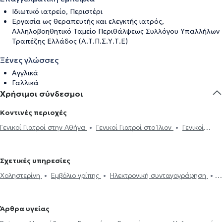
Ιδιωτικό ιατρείο, Περιστέρι
Εργασία ως θεραπευτής και ελεγκτής ιατρός,
Αλληλοβοηθητικό Ταμείο Περιθάλψεως Συλλόγου Υπαλλήλων
Τραπέζης Ελλάδος (Α.Τ.Π.Σ.Υ.Τ.Ε)
Ξένες γλώσσες
Αγγλικά
Γαλλικά
Χρήσιμοι σύνδεσμοι
Κοντινές περιοχές
Γενικοί Γιατροί στην Αθήνα
Γενικοί Γιατροί στο Ίλιον
Γενικοί
Γιατροί στον Άγιο Ελευθέριο
Γενικοί Γιατροί στα Εξάρχεια
Γενικοί Γιατροί στο Κολωνάκι
Γενικοί Γιατροί στον Κορυδαλλό
Σχετικές υπηρεσίες
Γενικοί Γιατροί στα Ιλίσια
Γενικοί Γιατροί στον Νέο Κόσμο
Γενικοί
Χοληστερίνη
Εμβόλιο γρίπης
Ηλεκτρονική συνταγογράφηση
Γιατροί στις Αχαρνές
Γενικοί Γιατροί στη Νέα Σμύρνη
Γενικοί
DNA test
Strep test
Τεστ γρίπης
Ιατρικές βεβαιώσεις
Γιατροί στο Νέο Ψυχικό
Γενικοί Γιατροί στον Πειραιά
Γενικοί
Πιστοποιητικά υγείας για εργασία
Νταντάδες της Γειτονιάς
Γιατροί στη Δάφνη
Γενικοί Γιατροί στο Παλαιό Φάληρο
Γενικοί
Άρθρα υγείας
Δίπλωμα Οδήγησης
Κάρτα υγείας αθλητή
Φεριτίνη
Γιατροί στο Κερατσίνι
Γενικοί Γιατροί στον Χολαργό
Γενικοί