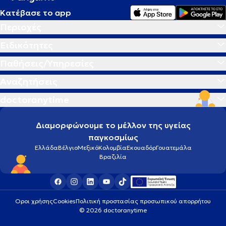
Κατέβασε το app
Περιοχές
Ειδικότητες
Παθήσεις/Υπηρεσίες
Αναζητήσεις
doctoranytime
Διαμορφώνουμε το μέλλον της υγείας
παγκοσμίως
Ελλάδα
Βέλγιο
Μεξικό
Κολομβία
Εκουαδόρ
Γουατεμάλα
Βραζιλία
Οροι χρήσης
Cookies
Πολιτική προστασίας προσωπικού απορρήτου
© 2026 doctoranytime