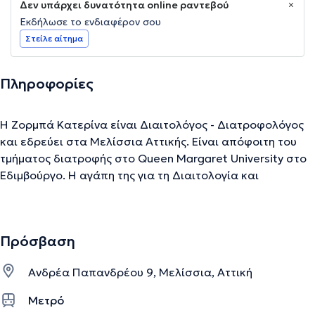
Δεν υπάρχει δυνατότητα online ραντεβού
Εκδήλωσε το ενδιαφέρον σου
Στείλε αίτημα
Πληροφορίες
Η Ζορμπά Κατερίνα είναι Διαιτολόγος - Διατροφολόγος
και εδρεύει στα Μελίσσια Αττικής. Είναι απόφοιτη του
τμήματος διατροφής στο Queen Margaret University στο
Εδιμβούργο. Η αγάπη της για τη Διαιτολογία και
Διατροφή την οδήγησε στην παρακολούθηση του
Μεταπτυχιακού προγράμματος σπουδών στην προηγμένη
διαιτητική πρακτική του τμήματος διατροφής στο Queen
Πρόσβαση
Margaret University του Εδιμβούργου. Η προσέγγιση της
αλλαγής συμπεριφοράς που ακολουθεί έχει στόχο την
Ανδρέα Παπανδρέου 9, Μελίσσια, Αττική
εκπαίδευση και τροποποίηση συμπεριφοράς για
σωματική, νοητική και ψυχική υγεία. Το διαιτολογικό
Μετρό
γραφείο «Nutrip» στα Μελίσσια παρέχει εξατομικευμένα