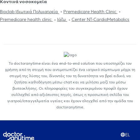
Κοντινά νοσοκομεία
Bioclab Ιδιωτικά Πολυιατρεία
Premedicare Health Clinic
Premedicare health clinic
Ιάζω
Center NT-CardioMetabolics
Το doctoranytime είναι ένα end-to-end solution που υποστηρίζει τον
χρήστη από τη στιγμή που αντιμετωπίζει ένα ιατρικό σύμπτωμα μέχρι τη
στιγμή της λύσης του, δίνοντάς του τη δυνατότητα να βρεί ειδικό, να
ζητήσει καθοδήγηση μέσω chat και να μιλήσει μαζί του μέσω
βιντεοκλήσης. Οι πληροφορίες του συγκεκριμένου προφίλ έχουν
συλλεχθεί από αξιόπιστες πηγές, όπως η προσωπική σελίδα του
γιατρού/επαγγελματία υγείας και έχουν ελεγχθεί από την ομάδα του
doctoranytime.
EL