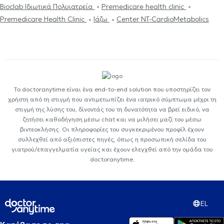
Bioclab Ιδιωτικά Πολυιατρεία
Premedicare health clinic
Premedicare Health Clinic
Ιάζω
Center NT-CardioMetabolics
Το doctoranytime είναι ένα end-to-end solution που υποστηρίζει τον
χρήστη από τη στιγμή που αντιμετωπίζει ένα ιατρικό σύμπτωμα μέχρι τη
στιγμή της λύσης του, δίνοντάς του τη δυνατότητα να βρεί ειδικό, να
ζητήσει καθοδήγηση μέσω chat και να μιλήσει μαζί του μέσω
βιντεοκλήσης. Οι πληροφορίες του συγκεκριμένου προφίλ έχουν
συλλεχθεί από αξιόπιστες πηγές, όπως η προσωπική σελίδα του
γιατρού/επαγγελματία υγείας και έχουν ελεγχθεί από την ομάδα του
doctoranytime.
EL