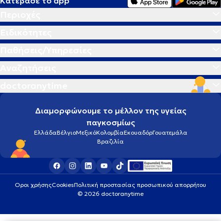
Κατέβασε το app
Περιοχές
Ειδικότητες
Παθήσεις/Υπηρεσίες
Αναζητήσεις
doctoranytime
Διαμορφώνουμε το μέλλον της υγείας
παγκοσμίως
Ελλάδα
Βέλγιο
Μεξικό
Κολομβία
Εκουαδόρ
Γουατεμάλα
Βραζιλία
Οροι χρήσης
Cookies
Πολιτική προστασίας προσωπικού απορρήτου
© 2026 doctoranytime