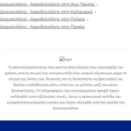
Δερματολόγοι - Αφροδισιολόγοι στην Άνω Τούμπα
Δερματολόγοι - Αφροδισιολόγοι στην Καλαμαριά
Δερματολόγοι - Αφροδισιολόγοι στην Πυλαία
Δερματολόγοι - Αφροδισιολόγοι στην Περαία
Το doctoranytime είναι ένα end-to-end solution που υποστηρίζει τον
χρήστη από τη στιγμή που αντιμετωπίζει ένα ιατρικό σύμπτωμα μέχρι τη
στιγμή της λύσης του, δίνοντάς του τη δυνατότητα να βρεί ειδικό, να
ζητήσει καθοδήγηση μέσω chat και να μιλήσει μαζί του μέσω
βιντεοκλήσης. Οι πληροφορίες του συγκεκριμένου προφίλ έχουν
συλλεχθεί από αξιόπιστες πηγές, όπως η προσωπική σελίδα του
γιατρού/επαγγελματία υγείας και έχουν ελεγχθεί από την ομάδα του
doctoranytime.