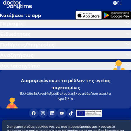
EL
Κατέβασε το app
Περιοχές
Ειδικότητες
Παθήσεις/Υπηρεσίες
Αναζητήσεις
doctoranytime
Διαμορφώνουμε το μέλλον της υγείας
παγκοσμίως
Ελλάδα
Βέλγιο
Μεξικό
Κολομβία
Εκουαδόρ
Γουατεμάλα
Βραζιλία
Οροι χρήσης
Cookies
Πολιτική προστασίας προσωπικού απορρήτου
Χρησιμοποιούμε cookies για να σου προσφέρουμε μια κορυφαία
© 2026 doctoranytime
προσωποποιημένη εμπειρία doctoranytime και να σε βοηθήσουμε να