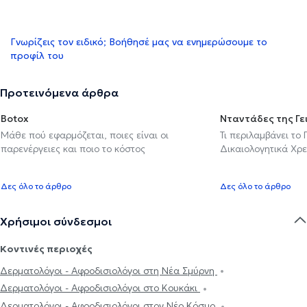
Γνωρίζεις τον ειδικό; Βοήθησέ μας να ενημερώσουμε το
προφίλ του
Προτεινόμενα άρθρα
Botox
Νταντάδες της Γε
Μάθε πού εφαρμόζεται, ποιες είναι οι
Τι περιλαμβάνει το
παρενέργειες και ποιο το κόστος
Δικαιολογητικά Χρε
Δες όλο το άρθρο
Δες όλο το άρθρο
Χρήσιμοι σύνδεσμοι
Κοντινές περιοχές
Δερματολόγοι - Αφροδισιολόγοι στη Νέα Σμύρνη
Δερματολόγοι - Αφροδισιολόγοι στο Κουκάκι
Δερματολόγοι - Αφροδισιολόγοι στον Νέο Κόσμο