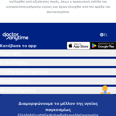
συλλεχθεί από αξιόπιστες πηγές, όπως η προσωπική σελίδα του
γιατρού/επαγγελματία υγείας και έχουν ελεγχθεί από την ομάδα του
doctoranytime.
EL
Κατέβασε το app
Περιοχές
Ειδικότητες
Παθήσεις/Υπηρεσίες
Αναζητήσεις
doctoranytime
Διαμορφώνουμε το μέλλον της υγείας
παγκοσμίως
Ελλάδα
Βέλγιο
Μεξικό
Κολομβία
Εκουαδόρ
Γουατεμάλα