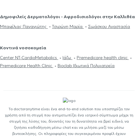
Δημοφιλείς Δερματολόγοι - Αφροδισιολόγοι στην Καλλιθέα
Μπαφίλιας Παναγιώτης
Τσιρώνη Μαρία
Σιμάσκου Αναστασία
Κοντινά νοσοκομεία
Center NT-CardioMetabolics
Ιάζω
Premedicare health clinic
Premedicare Health Clinic
Bioclab Ιδιωτικά Πολυιατρεία
Το doctoranytime είναι ένα end-to-end solution που υποστηρίζει τον
χρήστη από τη στιγμή που αντιμετωπίζει ένα ιατρικό σύμπτωμα μέχρι τη
στιγμή της λύσης του, δίνοντάς του τη δυνατότητα να βρεί ειδικό, να
ζητήσει καθοδήγηση μέσω chat και να μιλήσει μαζί του μέσω
βιντεοκλήσης. Οι πληροφορίες του συγκεκριμένου προφίλ έχουν