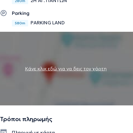
2Η ΑΓ. ΠΑΝΤΩΝ
280m
Parking
PARKING LAND
580m
Κάνε κλικ εδώ για να δεις τον χάρτη
Τρόποι πληρωμής
Πληρωμή με κάρτα