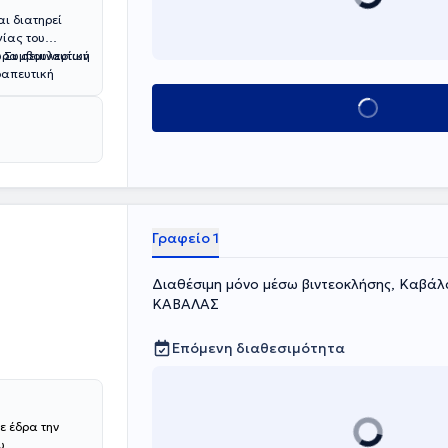
ι διατηρεί
γίας του
) Συμβουλευτική
ώρα σεμιναρίων
ραπευτική
ατοποίησε την
Κλείσε ραντεβο
στην
βουλευτικής
αλλά και
σης, στις
εις πανικού,
 επικοινωνία
Γραφείο 1
Διαθέσιμη μόνο μέσω βιντεοκλήσης, Καβ
ΚΑΒΑΛΑΣ
Επόμενη διαθεσιμότητα
ε έδρα την
υ