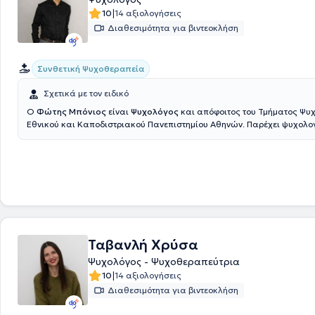
|
10
14 αξιολογήσεις
Διαθεσιμότητα για βιντεοκλήση
Συνθετική Ψυχοθεραπεία
Σχετικά με τον ειδικό
Ο
Φώτης Μπόνιος
είναι
Ψυχολόγος
και απόφοιτος του Τμήματος Ψυ
Εθνικού και Καποδιστριακού Πανεπιστημίου Αθηνών. Παρέχει ψυχολο
υποστήριξη μέσω συνθετικής ψυχοθεραπείας σε εφήβους και ενήλικε
άγχος, δυσκολίες στη διάθεση, προβλήματα στις σχέσεις ή έντονη συ
πίεση στην καθημερινότητά τους. Στόχος της θεραπευτικής διαδικασία
κατανόηση του προσωπικού βιώματος, η ανακούφιση από τα συμπτώμ
ουσιαστική, σταδιακή αλλαγή. Εκπαιδεύεται στην Συνθετική Ψυχοθερ
Athens Synthesis Center. Πραγματοποίησε την πρακτική του άσκηση στ
Κέντρο Ψυχικής Υγιεινής και Ερευνών (Ε.Κ.Ε.Ψ.Υ.Ε. – Παράρτημα Πειραι
τελευταία χρόνια εργάζεται σε ιδιωτικά θεραπευτικά κέντρα, αποκτ
ουσιαστική κλινική εμπειρία με ενήλικες και εφήβους. Στο θεραπευτικό
Ταβανλή Χρύσα
περιλαμβάνονται ζητήματα άγχους, ψυχοσωματικών συμπτωμάτων, 
Ψυχολόγος - Ψυχοθεραπεύτρια
διάθεσης, χαμηλής αυτοεκτίμησης και δυσκολιών στις διαπροσωπικέ
|
10
14 αξιολογήσεις
συντροφικές σχέσεις. Έχει εμπειρία σε θέματα άγχους επίδοσης, εσω
συγκρούσεων και δυσκολιών στη ρύθμιση του συναισθήματος, καθώς
Διαθεσιμότητα για βιντεοκλήση
περιπτώσεις διατροφικών διαταραχών. Παράλληλα, εργάζεται με εφ
αντιμετωπίζουν άγχος, προβλήματα διάθεσης, δυσκολίες στις σχέσεις