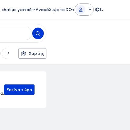
e chat με γιατρό
Ανακάλυψε το DO+
EL
Γλώσσες
Χάρτης
Φύλο
Θεραπευτικές Προσεγγίσεις
Ξεκίνα τώρα
να.