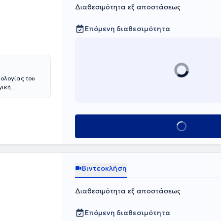
Διαθεσιμότητα εξ αποστάσεως
Επόμενη διαθεσιμότητα
χολογίας του
γική
ς που βιώνουν
ναισθηματική
ς είναι η
ατα και η
Κλείσε ραντεβο
απεία στο
ο Ελληνικό
ά) και τα
ώντας
 του έργο
Βιντεοκλήση
προβλημάτων
ς και
Διαθεσιμότητα εξ αποστάσεως
τερικών
 και σε
ήβους που
Επόμενη διαθεσιμότητα
, ζητήματα