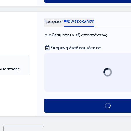
όλο στο τελικό
 είτε
ικευμένη
και τους
Βιντεοκλήση
Γραφείο 1
κατανοεί το
Διαθεσιμότητα εξ αποστάσεως
ασκήσεις και
άλεια του
Επόμενη διαθεσιμότητα
κατάστασης.
Κλείσε ραντεβο