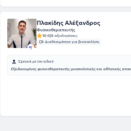
και το κατάλληλο πρωτόκολλο αποκατάστασης παίζουν καθοριστικό ρ
αποτέλεσμα για την πλήρη και λειτουργική επανένταξη σε καθημερινές
αθλητικές δραστηριότητες. Αντιμετωπίζει κάθε περιστατικό με εξατομ
προσέγγιση, προσαρμόζοντας το πρόγραμμα θεραπείας στις ανάγκες 
Πλακίδης Αλέξανδρος
στόχους του κάθε ασθενή , δίνοντας έμφαση στην
Φυσικοθεραπευτής
σωστή φυσικοθεραπευτική αξιολόγηση και εκπαίδευση του , ώστε να 
|
10.0
8 αξιολογήσεις
πρόβλημά και να συμμετέχει ενεργά στη θεραπεία ,με συγκεκριμένες 
οδηγίες , με στόχο την πλήρη λειτουργική επανένταξη του, από την ασφ
Διαθεσιμότητα για βιντεοκλήση
σπιτιού του.
Σχετικά με τον ειδικό
Εξειδικευμένος φυσικοθεραπευτής μυοσκελετικής και αθλητικής απο