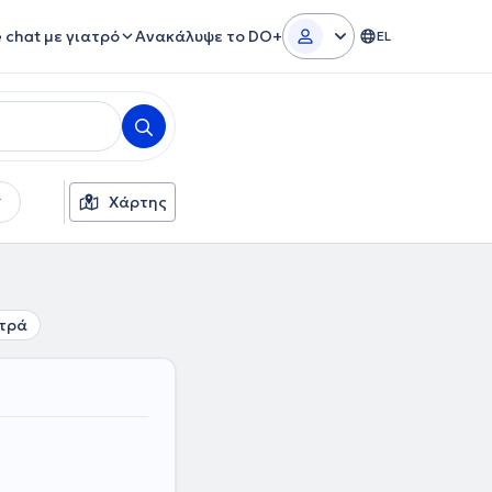
e chat με γιατρό
Ανακάλυψε το DO+
EL
Χάρτης
τρά