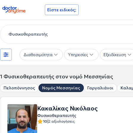
doctoranytime
Είστε ειδικός;
Διαθεσιμότητα
Υπηρεσίες
Εξειδίκευση
1
Φυσικοθεραπευτής στον νομό Μεσσηνίας
Πελοπόννησος
Νομός Μεσσηνίας
Γαργαλιάνοι
Καλα
Κακαλίκας Νικόλαος
Φυσικοθεραπευτής
|
10
2 αξιολογήσεις