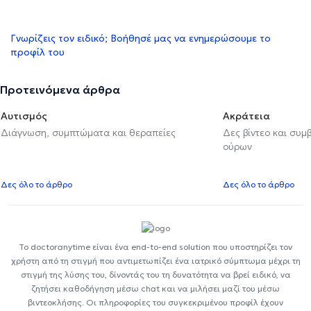
Γνωρίζεις τον ειδικό; Βοήθησέ μας να ενημερώσουμε το
προφίλ του
Προτεινόμενα άρθρα
Αυτισμός
Ακράτεια
Διάγνωση, συμπτώματα και θεραπείες
Δες βίντεο και συμ
ούρων
Δες όλο το άρθρο
Δες όλο το άρθρο
Το doctoranytime είναι ένα end-to-end solution που υποστηρίζει τον
χρήστη από τη στιγμή που αντιμετωπίζει ένα ιατρικό σύμπτωμα μέχρι τη
στιγμή της λύσης του, δίνοντάς του τη δυνατότητα να βρεί ειδικό, να
ζητήσει καθοδήγηση μέσω chat και να μιλήσει μαζί του μέσω
βιντεοκλήσης. Οι πληροφορίες του συγκεκριμένου προφίλ έχουν