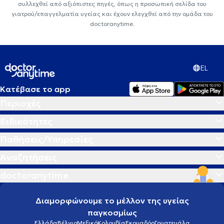
συλλεχθεί από αξιόπιστες πηγές, όπως η προσωπική σελίδα του
γιατρού/επαγγελματία υγείας και έχουν ελεγχθεί από την ομάδα του
doctoranytime.
EL
Κατέβασε το app
Περιοχές
Ειδικότητες
Παθήσεις/Υπηρεσίες
Αναζητήσεις
doctoranytime
Διαμορφώνουμε το μέλλον της υγείας
παγκοσμίως
Ελλάδα
Βέλγιο
Μεξικό
Κολομβία
Εκουαδόρ
Γουατεμάλα