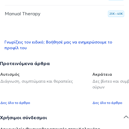
Manual Therapy
25€ – 40€
Γνωρίζεις τον ειδικό; Βοήθησέ μας να ενημερώσουμε το
προφίλ του
Προτεινόμενα άρθρα
Αυτισμός
Ακράτεια
Διάγνωση, συμπτώματα και θεραπείες
Δες βίντεο και συμ
ούρων
Δες όλο το άρθρο
Δες όλο το άρθρο
Χρήσιμοι σύνδεσμοι
Δημοφιλείς Φυσικοθεραπευτές στην Καλαμάτα