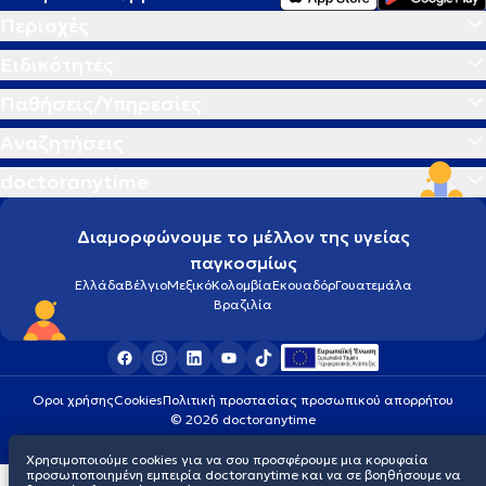
Περιοχές
Ειδικότητες
Παθήσεις/Υπηρεσίες
Αναζητήσεις
doctoranytime
Διαμορφώνουμε το μέλλον της υγείας
παγκοσμίως
Ελλάδα
Βέλγιο
Μεξικό
Κολομβία
Εκουαδόρ
Γουατεμάλα
Βραζιλία
Οροι χρήσης
Cookies
Πολιτική προστασίας προσωπικού απορρήτου
© 2026 doctoranytime
Χρησιμοποιούμε cookies για να σου προσφέρουμε μια κορυφαία
προσωποποιημένη εμπειρία doctoranytime και να σε βοηθήσουμε να