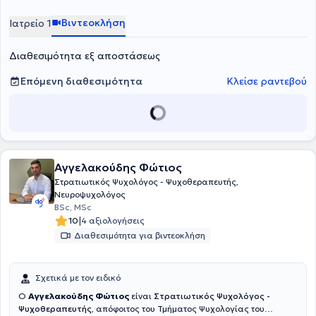
Ψυχιατρικής Κλινικής του Πανεπιστημίου Αθηνών. Προσφέρει
ατομικές ψυχοθεραπευτικές συνεδρίες ενηλίκων και εφήβων στο
Βιντεοκλήση
Ιατρείο 1
πλαίσιο αιτημάτων που αφορούν σε άγχος, φοβίες, κρίσεις
πανικού, καταθλιπτική διάθεση, διατροφικές διαταραχές,
Διαθεσιμότητα εξ αποστάσεως
διαχείριση πένθους και διαχείριση διαπροσωπικών δυσκολιών.
Επόμενη διαθεσιμότητα
Κλείσε ραντεβού
Αγγελακούδης Φώτιος
Στρατιωτικός Ψυχολόγος - Ψυχοθεραπευτής,
Νευροψυχολόγος
BSc, MSc
|
10
4 αξιολογήσεις
Διαθεσιμότητα για βιντεοκλήση
Σχετικά με τον ειδικό
Ο
Αγγελακούδης Φώτιος
είναι
Στρατιωτικός Ψυχολόγος -
Ψυχοθεραπευτής
, απόφοιτος του Τμήματος Ψυχολογίας του