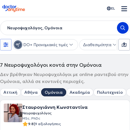
doctoranytime
EL
Νευροψυχολόγος, Ομόνοια
DO+ Προνομιακές τιμές
Διαθεσιμότητα
Υ
7
Νευροψυχολόγοι κοντά στην Ομόνοια
Δεν βρέθηκαν Νευροψυχολόγοι με online ραντεβού στην
Ομόνοια, αλλά σε κοντινές περιοχές.
Αττική
Αθήνα
Ομόνοια
Ακαδημία
Πολυτεχνείο
Σταυρογιάννη Κωνσταντίνα
Νευροψυχολόγος
MSc, PhDc
|
9.8
9 αξιολογήσεις