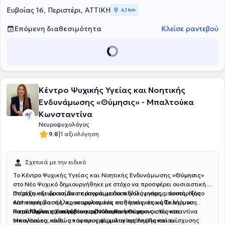
Ευβοίας 16, Περιστέρι, ΑΤΤΙΚΗ
4,1 km
Επόμενη διαθεσιμότητα
Κλείσε ραντεβού
Κέντρο Ψυχικής Υγείας και Νοητικής
Ενδυνάμωσης «Θύμησις» - Μπαλτούκα
Κωνσταντίνα
Νευροψυχολόγος
|
9.8
1 αξιολόγηση
Σχετικά με την ειδικό
Το Κέντρο Ψυχικής Υγείας και Νοητικής Ενδυνάμωσης
«Θύμησις»
στο Νέο Ψυχικό δημιουργήθηκε με στόχο να προσφέρει ουσιαστική
στήριξη και φροντίδα σε άτομα με δυσκολίες μνήμης, άνοια, Νόσο
Παρέχει εξειδικευμένα προγράμματα αξιολόγησης, υποστήριξης
Alzheimer και άλλες νευρολογικές παθήσεις, όπως Σκλήρυνση
και παρέμβασης, προσαρμοσμένα στις ανάγκες κάθε ατόμου.
κατά Πλάκας, Επιληψία και Νόσο Parkinson.
Παράλληλα, προσφέρει συμβουλευτική σε φροντιστές και
Η επιστημονικά υπεύθυνη του Κέντρου «Θύμησις», Κωνσταντίνα
οικογένειες, καθώς και προγράμματα πρόληψης και ενίσχυσης
Μπαλτούκα, είναι απόφοιτος ψυχολογίας του Παντείου