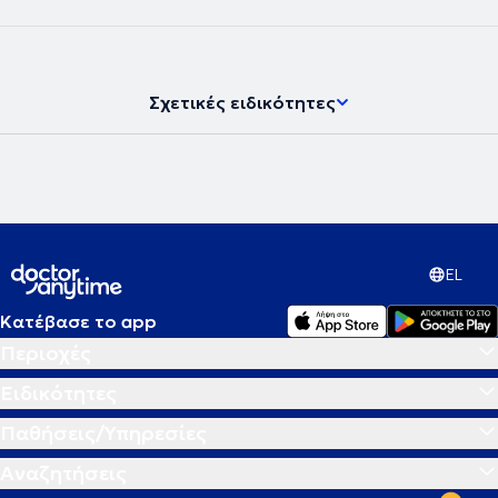
νευροψυχολόγος και διατηρεί ιδιωτικό γραφείο, παρέχοντας
υπηρεσίες νευροψυχολογίας στο πλαίσιο διάγνωσης,
παρακολούθησης και αποκατάστασης νοητικών και
συμπεριφορικών δυσλειτουργιών σε εφήβους και ενήλικες.
Σχετικές ειδικότητες
EL
Κατέβασε το app
Περιοχές
Ειδικότητες
Παθήσεις/Υπηρεσίες
Αναζητήσεις