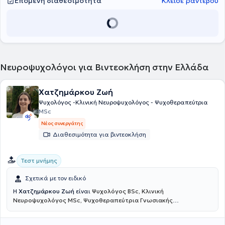
Επόμενη διαθεσιμότητα
Κλείσε ραντεβού
Νευροψυχολόγοι για Βιντεοκλήση στην Ελλάδα
Χατζημάρκου Ζωή
Ψυχολόγος -Κλινική Νευροψυχολόγος - Ψυχοθεραπεύτρια
MSc
Νέος συνεργάτης
Διαθεσιμότητα για βιντεοκλήση
Τεστ μνήμης
Σχετικά με τον ειδικό
Η
Χατζημάρκου Ζωή
είναι
Ψυχολόγος BSc, Κλινική
Νευροψυχολόγος MSc, Ψυχοθεραπεύτρια Γνωσιακής
Συμπεριφοριστικής Θεραπείας
και πραγματοποιεί διαδικτυακές
συνεδρίες. Είναι αριστούχος απόφοιτη του Αριστοτελείου