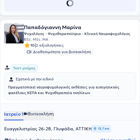
και .WAIS IV. Παρέχει πρακτική άσκηση σε φοιτητές πανεπιστημίων.
Τέλος, συμμετέχει σε πολλά συνέδρια νευρολογικού ή
παιδοψυχολογικού ενδιαφέροντος ενώ, παράλληλα, παραδίδει
εκπαιδευτικά σεμινάρια σε διάφορα πιστοποιημένα ιδιωτικά
Παπαδόγιαννη Μαρίνα
κέντρα.
Ψυχολόγος - Ψυχοθεραπεύτρια - Κλινική Νευροψυχολόγος
BSc, MSc, MA
|
10
2 αξιολογήσεις
Διαθεσιμότητα για βιντεοκλήση
Τεστ μνήμης
Σχετικά με την ειδικό
Πραγματοποιεί νευροψυχολογικές εκθέσεις για εισηγητικούς
φακέλους ΚΕΠΑ και Ψυχοθεραπεία ενηλίκων
Βιντεοκλήση
Ιατρείο 1
Ευαγγελιστρίας 26-28, Γλυφάδα, ΑΤΤΙΚΗ
13,7 km