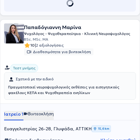
και .WAIS IV. Παρέχει πρακτική άσκηση σε φοιτητές πανεπιστημίων.
Τέλος, συμμετέχει σε πολλά συνέδρια νευρολογικού ή
παιδοψυχολογικού ενδιαφέροντος ενώ, παράλληλα, παραδίδει
εκπαιδευτικά σεμινάρια σε διάφορα πιστοποιημένα ιδιωτικά
Παπαδόγιαννη Μαρίνα
κέντρα.
Ψυχολόγος - Ψυχοθεραπεύτρια - Κλινική Νευροψυχολόγος
BSc, MSc, MA
|
10
2 αξιολογήσεις
Διαθεσιμότητα για βιντεοκλήση
Τεστ μνήμης
Σχετικά με την ειδικό
Πραγματοποιεί νευροψυχολογικές εκθέσεις για εισηγητικούς
φακέλους ΚΕΠΑ και Ψυχοθεραπεία ενηλίκων
Βιντεοκλήση
Ιατρείο 1
Ευαγγελιστρίας 26-28, Γλυφάδα, ΑΤΤΙΚΗ
15,6 km