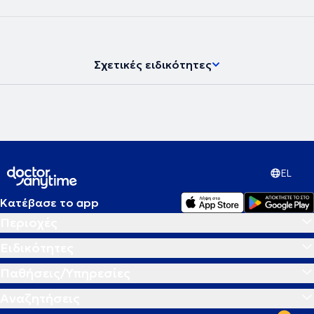
νευροψυχολόγος και διατηρεί ιδιωτικό γραφείο, παρέχοντας
υπηρεσίες νευροψυχολογίας στο πλαίσιο διάγνωσης,
παρακολούθησης και αποκατάστασης νοητικών και
συμπεριφορικών δυσλειτουργιών σε εφήβους και ενήλικες.
Σχετικές ειδικότητες
EL
Κατέβασε το app
Περιοχές
Ειδικότητες
Παθήσεις/Υπηρεσίες
Αναζητήσεις