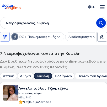
doctoranytime
EL
Νευροψυχολόγος, Κυψέλη
DO+ Προνομιακές τιμές
Διαθεσιμότητα
Υ
7
Νευροψυχολόγοι κοντά στην Κυψέλη
Δεν βρέθηκαν Νευροψυχολόγοι με online ραντεβού στην
Κυψέλη, αλλά σε κοντινές περιοχές.
Αττική
Αθήνα
Κυψέλη
Πολύγωνο
Πεδίον του Άρεω
Αγγελοπούλου Τζωρτζίνα
Νευροψυχολόγος
MSc, PhD
|
9.9
14 αξιολογήσεις