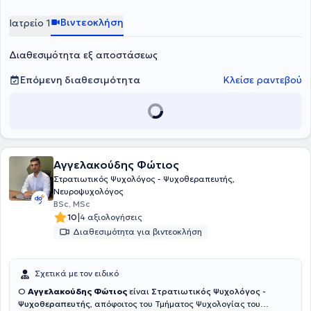
Ψυχιατρικής Κλινικής του Πανεπιστημίου Αθηνών. Προσφέρει
ατομικές ψυχοθεραπευτικές συνεδρίες ενηλίκων και εφήβων στο
Βιντεοκλήση
Ιατρείο 1
πλαίσιο αιτημάτων που αφορούν σε άγχος, φοβίες, κρίσεις
πανικού, καταθλιπτική διάθεση, διατροφικές διαταραχές,
Διαθεσιμότητα εξ αποστάσεως
διαχείριση πένθους και διαχείριση διαπροσωπικών δυσκολιών.
Επόμενη διαθεσιμότητα
Κλείσε ραντεβού
Αγγελακούδης Φώτιος
Στρατιωτικός Ψυχολόγος - Ψυχοθεραπευτής,
Νευροψυχολόγος
BSc, MSc
|
10
4 αξιολογήσεις
Διαθεσιμότητα για βιντεοκλήση
Σχετικά με τον ειδικό
Ο
Αγγελακούδης Φώτιος
είναι
Στρατιωτικός Ψυχολόγος -
Ψυχοθεραπευτής
, απόφοιτος του Τμήματος Ψυχολογίας του