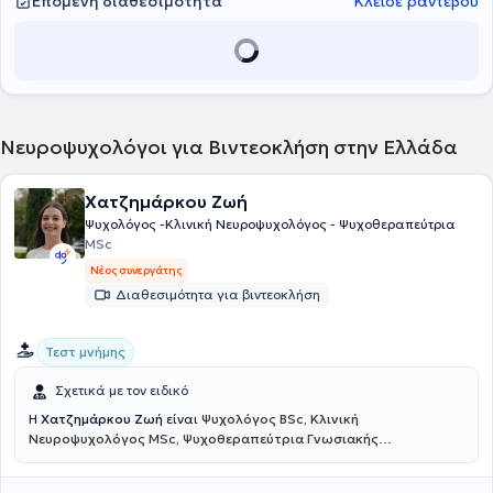
Επόμενη διαθεσιμότητα
Κλείσε ραντεβού
Νευροψυχολόγοι για Βιντεοκλήση στην Ελλάδα
Χατζημάρκου Ζωή
Ψυχολόγος -Κλινική Νευροψυχολόγος - Ψυχοθεραπεύτρια
MSc
Νέος συνεργάτης
Διαθεσιμότητα για βιντεοκλήση
Τεστ μνήμης
Σχετικά με τον ειδικό
Η
Χατζημάρκου Ζωή
είναι
Ψυχολόγος BSc, Κλινική
Νευροψυχολόγος MSc, Ψυχοθεραπεύτρια Γνωσιακής
Συμπεριφοριστικής Θεραπείας
και πραγματοποιεί διαδικτυακές
συνεδρίες. Είναι αριστούχος απόφοιτη του Αριστοτελείου