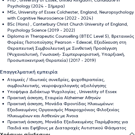
PhD , University of Essex, United Kingdom, Candidate in
Psychology (2024 - Σήμερα)
MSc, University of Essex Colchester, England, Neuropsychology
with Cognitive Neuroscience (2022 - 2024)
BSc (Hons) , Canterbury Christ Church University of England,
Psychology Science (2019 - 2022)
Diploma in Therapeutic Counselling (BTEC Level 5), Βρετανικός
Φορέας Πιστοποίησης Pearson – Edexcel, Εξειδίκευση στη
Θεραπευτική Συμβουλευτική με Συνθετική Προσέγγιση
(Ψυχαναλυτική, Γνωσιακή- Συμπεριφοριστική, Υπαρξιακή,
Προσωποκεντρική Θεραπεία) (2017 - 2019)
Επαγγελματική εμπειρία
Ατομικές / Ιδιωτικές συνεδρίες, ψυχοθεραπείας,
συμβουλευτικής, νευροψυχολογικής αξιολόγησης
Υποψήφια Διδάκτωρ Ψυχολογίας , Univestity of Essex
Πρακτική άσκηση, Εταιρεία Alzheimer Αθηνών
Πρακτική άσκηση, Μονάδα Φροντίδας Ηλικιωμένων:
Εξειδικευμένος Οργανισμός Μακροχρόνιας Φιλοξενίας
Ηλικιωμένων και Ασθενών με Άνοια
Πρακτική άσκηση, Μονάδα Εξειδικευμένης Παρέμβασης για
Παιδιά και Εφήβους με Διαταραχές Αυτιστικού Φάσματος
Χρήσιμοι σύνδεσμοι