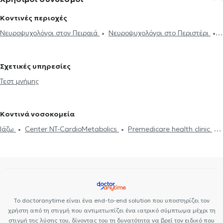
Κοντινές περιοχές
Νευροψυχολόγοι στον Πειραιά
Νευροψυχολόγοι στο Περιστέρι
Νευροψυχολόγοι στο Κολωνάκι
Νευροψυχολόγοι στην Ακαδημία
Νευροψυχολόγοι στο Νέο Ψυχικό
Νευροψυχολόγοι στη
Σχετικές υπηρεσίες
Γλυφάδα
Τεστ μνήμης
Κοντινά νοσοκομεία
Ιάζω
Center NT-CardioMetabolics
Premedicare health clinic
Bioclab Ιδιωτικά Πολυιατρεία
Premedicare Health Clinic
Το doctoranytime είναι ένα end-to-end solution που υποστηρίζει τον
χρήστη από τη στιγμή που αντιμετωπίζει ένα ιατρικό σύμπτωμα μέχρι τη
στιγμή της λύσης του, δίνοντας του τη δυνατότητα να βρεί τον ειδικό που