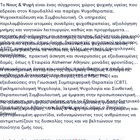
Το
Νους & Ψυχή
είναι ένας σύγχρονος χώρος ψυχικής υγείας που
εδρεύει στον Κορυδαλλό και παρέχει Ψυχοθεραπεία,
Ψυχοεκπαίδευση και Συμβουλευτική. Οι υπηρεσίες
περιλαμβάνουν ατομικές συνεδρίες ψυχοθεραπείας, αξιολόγηση
μνήμης και νοητικών λειτουργιών, καθώς και προγράμματα
νοητικής ενδυνάμωσης και αποκατάστασης. Καλύπτεται ένα ευρύ
Παράλληλα, παρέχεται υποστήριξη σε ασθενείς και οικογένειες
φάσμα αναγκών, όπως άνοια, διαταραχές αυτιστικού φάσματος,
μέσα από εξειδικευμένη συμβουλευτική και ψυχοεκπαίδευση. Η
ΔΕΠΥ, εγκεφαλικές κακώσεις και άλλες γνωστικές ή ψυχολογικές
εμπειρία βασίζεται σε πολυετείς ατομικές / ιδιωτικές
προκλήσεις.
συνεργασίες, πρακτική άσκηση και συνεργασίες με εξειδικευμένες
δομές, όπως η Εταιρεία Alzheimer Αθηνών, μονάδες φροντίδας
ηλικιωμένων με άνοια και μονάδες παρέμβασης για παιδιά και
Η επιστημονική κατάρτιση της ιδρύτριας Μαρίας Καλαφατά,
εφήβους με διαταραχές του αυτιστικού φάσματος.
περιλαμβάνει σπουδές Ψυχολογίας (BSc, MSc, PhD) και
εξειδικεύσεις στη Γνωσιακή Συμπεριφορική Θεραπεία (CBT),
Εγκληματολογική Ψυχολογία, Ιατρική Ψυχολογία και Συνθετική
Θεραπευτική Συμβουλευτική, με έμφαση στην προσωποκεντρική
προσέγγιση, και πιστοποιήσεις από το Εθνικό και Καποδιστριακό
Με συνδυασμό υψηλού επιπέδου επιστημονικής γνώσης και
Πανεπιστήμιο Αθηνών και διεθνείς φορείς όπως ο Pearson–
πρακτικής εμπειρίας, το
Νους & Ψυχή
προσφέρει στοχευμένη και
Edexcel.
εξατομικευμένη φροντίδα, ενδυναμώνοντας τους ανθρώπους να
αντιμετωπίζουν τις δυσκολίες τους και να βελτιώνουν την
ποιότητα ζωής τους.