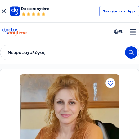
Doctoranytime
Άνοιγμα στο App
doctoranytime
EL
Νευροψυχολόγος