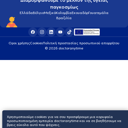
Διαμορφώνουμε το μέλλον της υγείας
παγκοσμίως
Ελλάδα
Βέλγιο
Μεξικό
Κολομβία
Εκουαδόρ
Γουατεμάλα
Βραζιλία
Οροι χρήσης
Cookies
Πολιτική προστασίας προσωπικού απορρήτου
© 2026 doctoranytime
Χρησιμοποιούμε cookies για να σου προσφέρουμε μια κορυφαία
προσωποποιημένη εμπειρία doctoranytime και να σε βοηθήσουμε να
βρεις εύκολα αυτό που ψάχνεις.