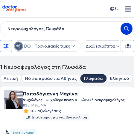
doctoranytime
EL
Νευροψυχολόγος, Γλυφάδα
DO+ Προνομιακές τιμές
Διαθεσιμότητα
Υ
1
Νευροψυχολόγος στη Γλυφάδα
Αττική
Νότια προάστια Αθήνας
Γλυφάδα
Ελληνικό
Παπαδόγιαννη Μαρίνα
Ψυχολόγος - Ψυχοθεραπεύτρια - Κλινική Νευροψυχολόγος
BSc, MSc, MA
|
10
2 αξιολογήσεις
Διαθεσιμότητα για βιντεοκλήση
Τεστ μνήμης