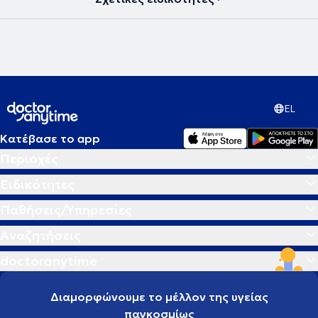
EL
Κατέβασε το app
Περιοχές
Ειδικότητες
Παθήσεις/Υπηρεσίες
Αναζητήσεις
doctoranytime
Διαμορφώνουμε το μέλλον της υγείας
παγκοσμίως