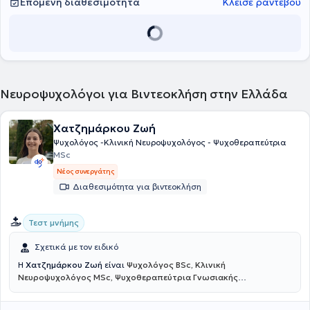
Επόμενη διαθεσιμότητα
Κλείσε ραντεβού
Νευροψυχολόγοι για Βιντεοκλήση στην Ελλάδα
Χατζημάρκου Ζωή
Ψυχολόγος -Κλινική Νευροψυχολόγος - Ψυχοθεραπεύτρια
MSc
Νέος συνεργάτης
Διαθεσιμότητα για βιντεοκλήση
Τεστ μνήμης
Σχετικά με τον ειδικό
Η
Χατζημάρκου Ζωή
είναι
Ψυχολόγος BSc, Κλινική
Νευροψυχολόγος MSc, Ψυχοθεραπεύτρια Γνωσιακής
Συμπεριφοριστικής Θεραπείας
και πραγματοποιεί διαδικτυακές
συνεδρίες. Είναι αριστούχος απόφοιτη του Αριστοτελείου