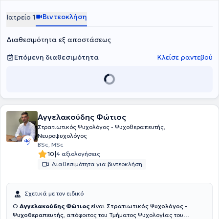
Ψυχιατρικής Κλινικής του Πανεπιστημίου Αθηνών. Προσφέρει
ατομικές ψυχοθεραπευτικές συνεδρίες ενηλίκων και εφήβων στο
Βιντεοκλήση
Ιατρείο 1
πλαίσιο αιτημάτων που αφορούν σε άγχος, φοβίες, κρίσεις
πανικού, καταθλιπτική διάθεση, διατροφικές διαταραχές,
Διαθεσιμότητα εξ αποστάσεως
διαχείριση πένθους και διαχείριση διαπροσωπικών δυσκολιών.
Επόμενη διαθεσιμότητα
Κλείσε ραντεβού
Αγγελακούδης Φώτιος
Στρατιωτικός Ψυχολόγος - Ψυχοθεραπευτής,
Νευροψυχολόγος
BSc, MSc
|
10
4 αξιολογήσεις
Διαθεσιμότητα για βιντεοκλήση
Σχετικά με τον ειδικό
Ο
Αγγελακούδης Φώτιος
είναι
Στρατιωτικός Ψυχολόγος -
Ψυχοθεραπευτής
, απόφοιτος του Τμήματος Ψυχολογίας του