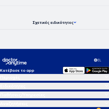
νευροψυχολόγος και διατηρεί ιδιωτικό γραφείο, παρέχοντας
υπηρεσίες νευροψυχολογίας στο πλαίσιο διάγνωσης,
παρακολούθησης και αποκατάστασης νοητικών και
συμπεριφορικών δυσλειτουργιών σε εφήβους και ενήλικες.
Σχετικές ειδικότητες
EL
Κατέβασε το app
Περιοχές
Ειδικότητες
Παθήσεις/Υπηρεσίες
Αναζητήσεις