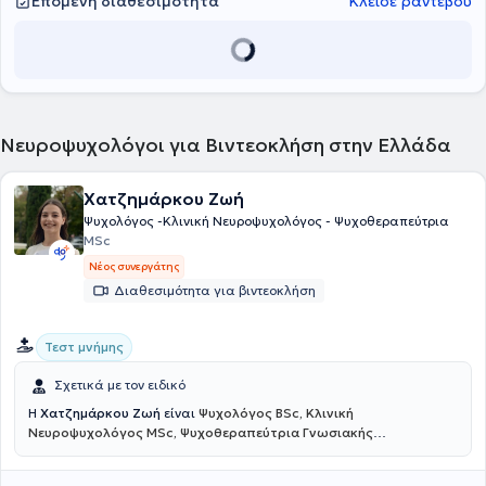
Επόμενη διαθεσιμότητα
Κλείσε ραντεβού
Νευροψυχολόγοι για Βιντεοκλήση στην Ελλάδα
Χατζημάρκου Ζωή
Ψυχολόγος -Κλινική Νευροψυχολόγος - Ψυχοθεραπεύτρια
MSc
Νέος συνεργάτης
Διαθεσιμότητα για βιντεοκλήση
Τεστ μνήμης
Σχετικά με τον ειδικό
Η
Χατζημάρκου Ζωή
είναι
Ψυχολόγος BSc, Κλινική
Νευροψυχολόγος MSc, Ψυχοθεραπεύτρια Γνωσιακής
Συμπεριφοριστικής Θεραπείας
και πραγματοποιεί διαδικτυακές
συνεδρίες. Είναι αριστούχος απόφοιτη του Αριστοτελείου