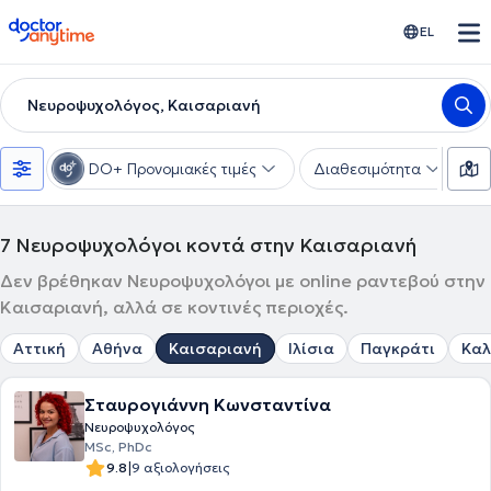
doctoranytime
EL
Νευροψυχολόγος, Καισαριανή
DO+ Προνομιακές τιμές
Διαθεσιμότητα
Υ
7
Νευροψυχολόγοι κοντά στην Καισαριανή
Δεν βρέθηκαν Νευροψυχολόγοι με online ραντεβού στην
Καισαριανή, αλλά σε κοντινές περιοχές.
Αττική
Αθήνα
Καισαριανή
Ιλίσια
Παγκράτι
Καλ
Σταυρογιάννη Κωνσταντίνα
Νευροψυχολόγος
MSc, PhDc
|
9.8
9 αξιολογήσεις