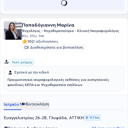
και .WAIS IV. Παρέχει πρακτική άσκηση σε φοιτητές πανεπιστημίων.
Τέλος, συμμετέχει σε πολλά συνέδρια νευρολογικού ή
παιδοψυχολογικού ενδιαφέροντος ενώ, παράλληλα, παραδίδει
εκπαιδευτικά σεμινάρια σε διάφορα πιστοποιημένα ιδιωτικά
Παπαδόγιαννη Μαρίνα
κέντρα.
Ψυχολόγος - Ψυχοθεραπεύτρια - Κλινική Νευροψυχολόγος
BSc, MSc, MA
|
10
2 αξιολογήσεις
Διαθεσιμότητα για βιντεοκλήση
Τεστ μνήμης
Σχετικά με την ειδικό
Πραγματοποιεί νευροψυχολογικές εκθέσεις για εισηγητικούς
φακέλους ΚΕΠΑ και Ψυχοθεραπεία ενηλίκων
Βιντεοκλήση
Ιατρείο 1
Ευαγγελιστρίας 26-28, Γλυφάδα, ΑΤΤΙΚΗ
11,7 km