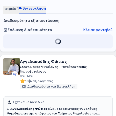
Ψυχιατρικής Κλινικής του Πανεπιστημίου Αθηνών. Προσφέρει
ατομικές ψυχοθεραπευτικές συνεδρίες ενηλίκων και εφήβων στο
Βιντεοκλήση
Ιατρείο 1
πλαίσιο αιτημάτων που αφορούν σε άγχος, φοβίες, κρίσεις
πανικού, καταθλιπτική διάθεση, διατροφικές διαταραχές,
Διαθεσιμότητα εξ αποστάσεως
διαχείριση πένθους και διαχείριση διαπροσωπικών δυσκολιών.
Επόμενη διαθεσιμότητα
Κλείσε ραντεβού
Αγγελακούδης Φώτιος
Στρατιωτικός Ψυχολόγος - Ψυχοθεραπευτής,
Νευροψυχολόγος
BSc, MSc
|
10
4 αξιολογήσεις
Διαθεσιμότητα για βιντεοκλήση
Σχετικά με τον ειδικό
Ο
Αγγελακούδης Φώτιος
είναι
Στρατιωτικός Ψυχολόγος -
Ψυχοθεραπευτής
, απόφοιτος του Τμήματος Ψυχολογίας του