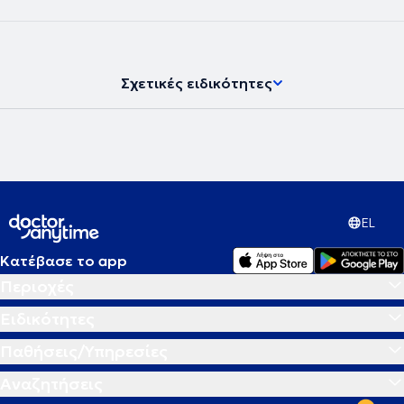
νευροψυχολόγος και διατηρεί ιδιωτικό γραφείο, παρέχοντας
υπηρεσίες νευροψυχολογίας στο πλαίσιο διάγνωσης,
παρακολούθησης και αποκατάστασης νοητικών και
συμπεριφορικών δυσλειτουργιών σε εφήβους και ενήλικες.
Σχετικές ειδικότητες
EL
Κατέβασε το app
Περιοχές
Ειδικότητες
Παθήσεις/Υπηρεσίες
Αναζητήσεις