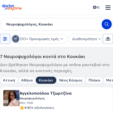
doctoranytime
EL
Νευροψυχολόγος, Κουκάκι
DO+ Προνομιακές τιμές
Διαθεσιμότητα
Υ
7
Νευροψυχολόγοι κοντά στο Κουκάκι
Δεν βρέθηκαν Νευροψυχολόγοι με online ραντεβού στο
Κουκάκι, αλλά σε κοντινές περιοχές.
Αττική
Αθήνα
Κουκάκι
Νέος Κόσμος
Πλάκα
Μετ
Αγγελοπούλου Τζωρτζίνα
Νευροψυχολόγος
MSc, PhD
|
9.9
14 αξιολογήσεις