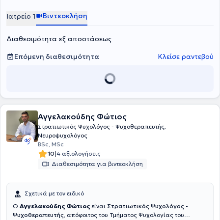
Ψυχιατρικής Κλινικής του Πανεπιστημίου Αθηνών. Προσφέρει
ατομικές ψυχοθεραπευτικές συνεδρίες ενηλίκων και εφήβων στο
Βιντεοκλήση
Ιατρείο 1
πλαίσιο αιτημάτων που αφορούν σε άγχος, φοβίες, κρίσεις
πανικού, καταθλιπτική διάθεση, διατροφικές διαταραχές,
Διαθεσιμότητα εξ αποστάσεως
διαχείριση πένθους και διαχείριση διαπροσωπικών δυσκολιών.
Επόμενη διαθεσιμότητα
Κλείσε ραντεβού
Αγγελακούδης Φώτιος
Στρατιωτικός Ψυχολόγος - Ψυχοθεραπευτής,
Νευροψυχολόγος
BSc, MSc
|
10
4 αξιολογήσεις
Διαθεσιμότητα για βιντεοκλήση
Σχετικά με τον ειδικό
Ο
Αγγελακούδης Φώτιος
είναι
Στρατιωτικός Ψυχολόγος -
Ψυχοθεραπευτής
, απόφοιτος του Τμήματος Ψυχολογίας του