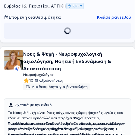
Ευβοίας 16, Περιστέρι, ΑΤΤΙΚΗ
5,8 km
Επόμενη διαθεσιμότητα
Κλείσε ραντεβού
Νους & Ψυχή - Νευροψυχολογική
αξιολόγηση, Νοητική Ενδυνάμωση &
Αποκατάσταση
Νευροψυχολόγος
|
10
15 αξιολογήσεις
Διαθεσιμότητα για βιντεοκλήση
Σχετικά με την ειδικό
Το
Νους & Ψυχή
είναι ένας σύγχρονος χώρος ψυχικής υγείας που
εδρεύει στον Κορυδαλλό και παρέχει Ψυχοθεραπεία,
Ψυχοεκπαίδευση και Συμβουλευτική. Οι υπηρεσίες περιλαμβάνουν
Παράλληλα, παρέχεται υποστήριξη σε ασθενείς και οικογένειες
ατομικές συνεδρίες ψυχοθεραπείας, αξιολόγηση μνήμης και
μέσα από εξειδικευμένη συμβουλευτική και ψυχοεκπαίδευση. Η
νοητικών λειτουργιών, καθώς και προγράμματα νοητικής
εμπειρία βασίζεται σε πολυετείς ατομικές / ιδιωτικές συνεργασίες,
Η επιστημονική κατάρτιση της ιδρύτριας Μαρίας Καλαφατά,