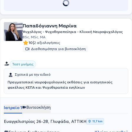
και .WAIS IV. Παρέχει πρακτική άσκηση σε φοιτητές πανεπιστημίων.
Τέλος, συμμετέχει σε πολλά συνέδρια νευρολογικού ή
παιδοψυχολογικού ενδιαφέροντος ενώ, παράλληλα, παραδίδει
εκπαιδευτικά σεμινάρια σε διάφορα πιστοποιημένα ιδιωτικά
Παπαδόγιαννη Μαρίνα
κέντρα.
Ψυχολόγος - Ψυχοθεραπεύτρια - Κλινική Νευροψυχολόγος
BSc, MSc, MA
|
10
2 αξιολογήσεις
Διαθεσιμότητα για βιντεοκλήση
Τεστ μνήμης
Σχετικά με την ειδικό
Πραγματοποιεί νευροψυχολογικές εκθέσεις για εισηγητικούς
φακέλους ΚΕΠΑ και Ψυχοθεραπεία ενηλίκων
Βιντεοκλήση
Ιατρείο 1
Ευαγγελιστρίας 26-28, Γλυφάδα, ΑΤΤΙΚΗ
11,7 km