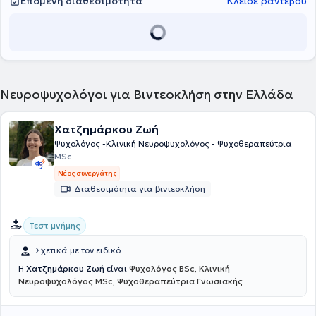
Επόμενη διαθεσιμότητα
Κλείσε ραντεβού
Νευροψυχολόγοι για Βιντεοκλήση στην Ελλάδα
Χατζημάρκου Ζωή
Ψυχολόγος -Κλινική Νευροψυχολόγος - Ψυχοθεραπεύτρια
MSc
Νέος συνεργάτης
Διαθεσιμότητα για βιντεοκλήση
Τεστ μνήμης
Σχετικά με τον ειδικό
Η
Χατζημάρκου Ζωή
είναι
Ψυχολόγος BSc, Κλινική
Νευροψυχολόγος MSc, Ψυχοθεραπεύτρια Γνωσιακής
Συμπεριφοριστικής Θεραπείας
και πραγματοποιεί διαδικτυακές
συνεδρίες. Είναι αριστούχος απόφοιτη του Αριστοτελείου