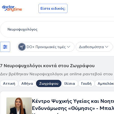
doctoranytime
Είστε ειδικός;
DO+ Προνομιακές τιμές
Διαθεσιμότητα
7
Νευροψυχολόγοι κοντά στου Ζωγράφου
Δεν βρέθηκαν Νευροψυχολόγοι με online ραντεβού στου 
Αττική
Αθήνα
Ζωγράφου
Ιλίσια
Γουδή
Αμπελόκ
Κέντρο Ψυχικής Υγείας και Νοητ
Ενδυνάμωσης «Θύμησις» - Μπα