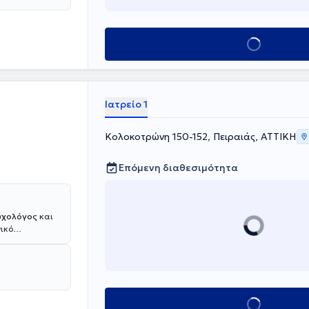
Κλείσε ραντεβού
Ιατρείο 1
Κολοκοτρώνη 150-152, Πειραιάς, ΑΤΤΙΚΗ
Επόμενη διαθεσιμότητα
υχολόγος
και
νικό
ή
την Ιατρική
αιδιών και
Ειδικής
θος
Κλείσε ραντεβού
κές συνεδρίες.