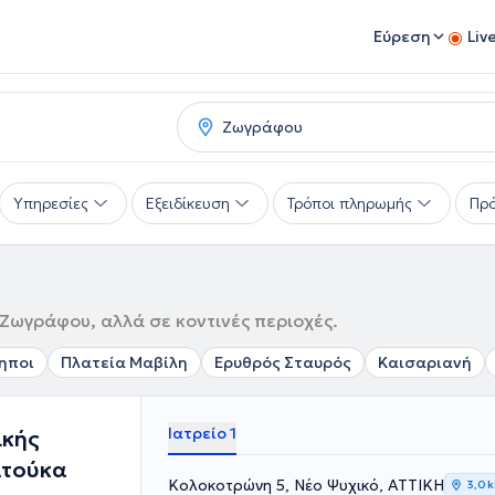
Εύρεση
Liv
Υπηρεσίες
Εξειδίκευση
Τρόποι πληρωμής
Πρό
Ζωγράφου, αλλά σε κοντινές περιοχές.
ηποι
Πλατεία Μαβίλη
Ερυθρός Σταυρός
Καισαριανή
Ιατρείο 1
ικής
λτούκα
Κολοκοτρώνη 5, Νέο Ψυχικό, ΑΤΤΙΚΗ
3,0 