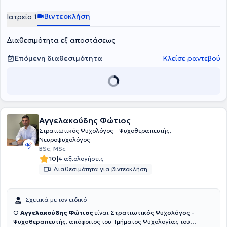
Ψυχιατρικής Κλινικής του Πανεπιστημίου Αθηνών. Προσφέρει
ατομικές ψυχοθεραπευτικές συνεδρίες ενηλίκων και εφήβων στο
Βιντεοκλήση
Ιατρείο 1
πλαίσιο αιτημάτων που αφορούν σε άγχος, φοβίες, κρίσεις
πανικού, καταθλιπτική διάθεση, διατροφικές διαταραχές,
Διαθεσιμότητα εξ αποστάσεως
διαχείριση πένθους και διαχείριση διαπροσωπικών δυσκολιών.
Επόμενη διαθεσιμότητα
Κλείσε ραντεβού
Αγγελακούδης Φώτιος
Στρατιωτικός Ψυχολόγος - Ψυχοθεραπευτής,
Νευροψυχολόγος
BSc, MSc
|
10
4 αξιολογήσεις
Διαθεσιμότητα για βιντεοκλήση
Σχετικά με τον ειδικό
Ο
Αγγελακούδης Φώτιος
είναι
Στρατιωτικός Ψυχολόγος -
Ψυχοθεραπευτής
, απόφοιτος του Τμήματος Ψυχολογίας του