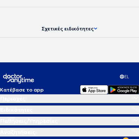
νευροψυχολόγος και διατηρεί ιδιωτικό γραφείο, παρέχοντας
υπηρεσίες νευροψυχολογίας στο πλαίσιο διάγνωσης,
παρακολούθησης και αποκατάστασης νοητικών και
συμπεριφορικών δυσλειτουργιών σε εφήβους και ενήλικες.
Σχετικές ειδικότητες
EL
Κατέβασε το app
Περιοχές
Ειδικότητες
Παθήσεις/Υπηρεσίες
Αναζητήσεις