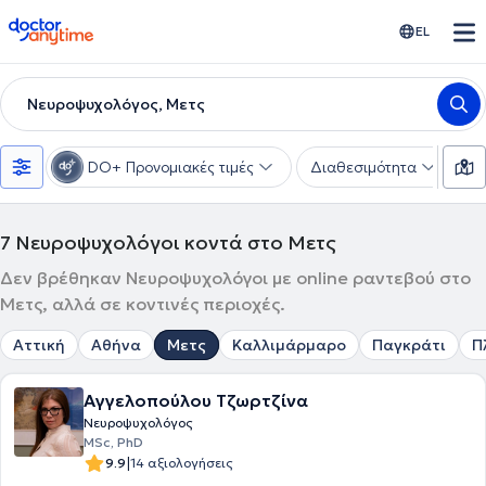
doctoranytime
EL
Νευροψυχολόγος, Μετς
DO+ Προνομιακές τιμές
Διαθεσιμότητα
Υ
7
Νευροψυχολόγοι κοντά στο Μετς
Δεν βρέθηκαν Νευροψυχολόγοι με online ραντεβού στο
Μετς, αλλά σε κοντινές περιοχές.
Αττική
Αθήνα
Μετς
Καλλιμάρμαρο
Παγκράτι
Π
Αγγελοπούλου Τζωρτζίνα
Νευροψυχολόγος
MSc, PhD
|
9.9
14 αξιολογήσεις