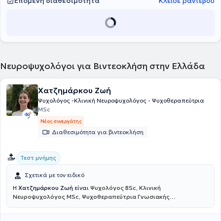
Επόμενη διαθεσιμότητα
Κλείσε ραντεβού
Νευροψυχολόγοι για Βιντεοκλήση στην Ελλάδα
Χατζημάρκου Ζωή
Ψυχολόγος -Κλινική Νευροψυχολόγος - Ψυχοθεραπεύτρια
MSc
Νέος συνεργάτης
Διαθεσιμότητα για βιντεοκλήση
Τεστ μνήμης
Σχετικά με τον ειδικό
Η
Χατζημάρκου Ζωή
είναι
Ψυχολόγος BSc, Κλινική
Νευροψυχολόγος MSc, Ψυχοθεραπεύτρια Γνωσιακής
Συμπεριφοριστικής Θεραπείας
και πραγματοποιεί διαδικτυακές
συνεδρίες. Είναι αριστούχος απόφοιτη του Αριστοτελείου