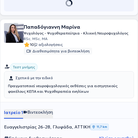
και .WAIS IV. Παρέχει πρακτική άσκηση σε φοιτητές πανεπιστημίων.
Τέλος, συμμετέχει σε πολλά συνέδρια νευρολογικού ή
παιδοψυχολογικού ενδιαφέροντος ενώ, παράλληλα, παραδίδει
εκπαιδευτικά σεμινάρια σε διάφορα πιστοποιημένα ιδιωτικά
Παπαδόγιαννη Μαρίνα
κέντρα.
Ψυχολόγος - Ψυχοθεραπεύτρια - Κλινική Νευροψυχολόγος
BSc, MSc, MA
|
10
2 αξιολογήσεις
Διαθεσιμότητα για βιντεοκλήση
Τεστ μνήμης
Σχετικά με την ειδικό
Πραγματοποιεί νευροψυχολογικές εκθέσεις για εισηγητικούς
φακέλους ΚΕΠΑ και Ψυχοθεραπεία ενηλίκων
Βιντεοκλήση
Ιατρείο 1
Ευαγγελιστρίας 26-28, Γλυφάδα, ΑΤΤΙΚΗ
11,7 km